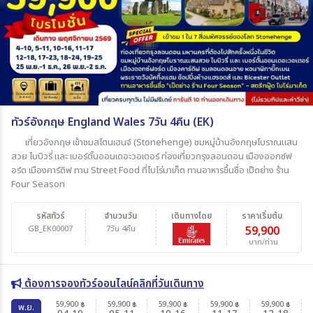
ทัวร์อังกฤษ England Wales 7วัน 4คืน (EK)
เที่ยวอังกฤษ เข้าชมสโตนเฮนจ์ (Stonehenge) ชมหมู่บ้านอังกฤษโบราณแสน
สวย ไบบิวรี่ และ เบอร์ตั้นออนเดอะวอเตอร์ ท่องเที่ยวกรุงลอนดอน เมืองออกซ์ฟ
อร์ด เมืองคาร์ดิฟ ทาน Street Food ที่โบโร่มาเก็ต ทานอาหารขึ้นชื่อ เป็ดย่าง ร้าน
Four Season
รหัสทัวร์
จำนวนวัน
เดินทางโดย
ราคาเริ่มต้น
GB_EK00007
7วัน 4คืน
59,900
บาท/ท่าน
ต้องการจองทัวร์ออนไลน์คลิกที่วันเดินทาง
59,900
59,900
59,900
59,900
59,900
฿
฿
฿
฿
฿
พ.ย.