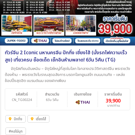
ทัวร์จีน 2 Iconic มหานครจีน ปักกิ่ง เซี่ยงไฮ้ (นั่งรถไฟความเร็ว
สูง) เที่ยวครบ ช็อตเด็ด เช็กอินห้ามพลาด! 6วัน 5คืน (TG)
จัตุรัสเทียนอันเหมิน – จัตุรัสใหญ่ที่สุดในโลก ใจกลางประวัติศาสตร์จีน พระราชวัง
ต้องห้าม – พระราชวังโบราณสุดอลังการ มรดกโลกยูเนสโก ถนนนานกิง – แหล่ง
ช้อปปิ้งสุดฮิต แบรนด์เนม ของฝากเพียบ
รหัสทัวร์
จำนวนวัน
เดินทางโดย
ราคาเริ่มต้น
CN_TG00224
6วัน 5คืน
39,900
บาท/ท่าน
ปักกิ่ง
เซี่ยงไฮ้
#หอไข่มุก