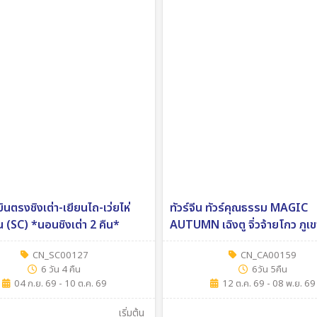
 บินตรงชิงเต่า-เยียนไถ-เว่ยไห่
ทัวร์จีน ทัวร์คุณธรรม MAGIC
น (SC) *นอนชิงเต่า 2 คืน*
AUTUMN เฉิงตู จิ่วจ้ายโกว ภูเข
การ์เซียต๋ากู่ปิงชวน 6วัน 5คืน (
CN_SC00127
CN_CA00159
6 วัน 4 คืน
6วัน 5คืน
04 ก.ย. 69 - 10 ต.ค. 69
12 ต.ค. 69 - 08 พ.ย. 69
เริ่มต้น