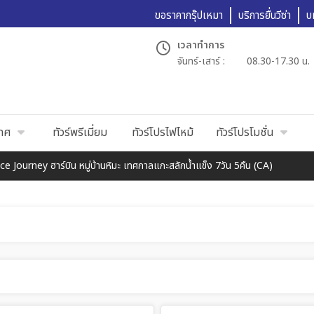
ขอราคากรุ๊ปเหมา
บริการยื่นวีซ่า
บ
เวลาทำการ
จันทร์-เสาร์ :
08.30-17.30 น.
เทศ
ทัวร์พรีเมี่ยม
ทัวร์โปรไฟไหม้
ทัวร์โปรโมชั่น
Journey ฮาร์บิน หมู่บ้านหิมะ เทศกาลแกะสลักน้ำแข็ง 7วัน 5คืน (CA)