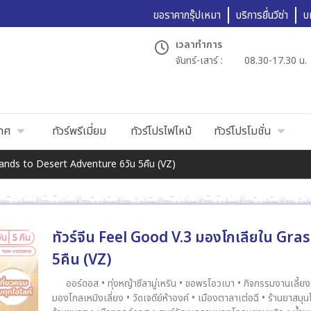
ขอราคากรุ๊ปเหมา
บริการยื่นวีซ่า
บ
เวลาทำการ
จันทร์-เสาร์ :
08.30-17.30 น.
เทศ
ทัวร์พรีเมี่ยม
ทัวร์โปรไฟไหม้
ทัวร์โปรโมชั่น
slands to Desert Adventure 6วัน 5คืน (VZ)
ทัวร์จีน Feel Good V.3 มองโกเลียใน Gr
5คืน (VZ)
ออร์ดอส • ทุ่งหญ้าซีลามู่เหริน • ขอพรโอวเบา • กิจกรรมงานเลี้
มองโกลเหมิงเลี่ยง • วัดเจดีย์ห้าองค์ • เมืองตาลาเต่อฉี • ร้านยาสมุ