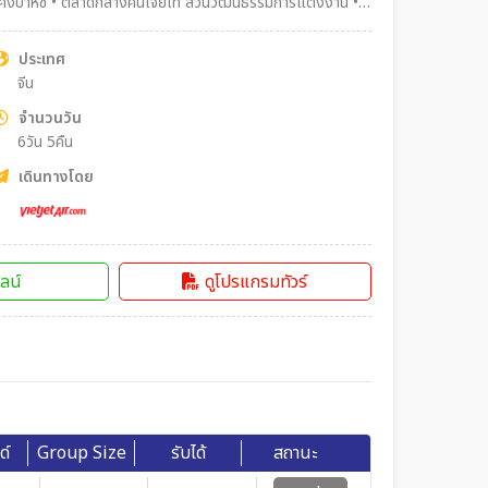
ุคังบาห์ซี • ตลาดกลางคืนเจียไท่ สวนวัฒนธรรมการแต่งงาน •
นนคนเดิน
ประเทศ
จีน
จำนวนวัน
6วัน 5คืน
เดินทางโดย
ลน์
ดูโปรแกรมทัวร์
ด์
Group Size
รับได้
สถานะ