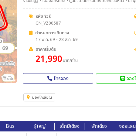
ร้านขนอูฐ • เมืองออร์ดอส • ศูนย์วัฒนธรรมมองโกลหยวนหลิว • น้ำพ
วัดพระโพธิสัตว์อุลาน • ตำหนักเจ้าชายจวิ้นอ๋อง • เขตท่องเที่ยวเจงกีสข่าน • ผ่านชมจัตุรัสรัฐบาล • ทะเลสาบอูลานมู่หลุน • ถ
คังบาห์ซี
รหัสทัวร์
CN_VZ00587
กำหนดการเดินทาง
17 พ.ค. 69 - 28 ส.ค. 69
ราคาเริ่มต้น
21,990
บาท/ท่าน
โทรจอง
จองไ
มองโกเลียใน
Bus
ผู้ใหญ่
เด็กมีเตียง
พักเดี่ยว
จอยแลน