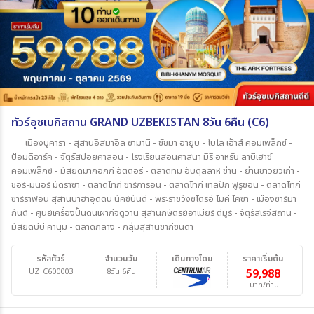
ทัวร์อุชเบกิสถาน GRAND UZBEKISTAN 8วัน 6คืน (C6)
เมืองบูคารา - สุสานอิสมาอิล ซามานี - ชัชมา อายูบ - โบโล เฮ้าส์ คอมเพล็กซ์ -
ป้อมดิอาร์ค - จัตุรัสปอยคาลอน - โรงเรียนสอนศาสนา มิริ อาหรับ ลาบีเฮาซ์
คอมเพล็กซ์ - มัสยิดมากอกกี อัตตอรี - ตลาดทิม อับดุลลาห์ ข่าน - ย่านชาวยิวเก่า -
ชอร์-มินอร์ มัดราซา - ตลาดโทกี ซาร์การอน - ตลาดโทกี เทลปัก ฟูรูชอน - ตลาดโทกี
ซาร์ราฟอน สุสานบาฮาอุดดิน นัคช์บันดี - พระราชวังซิโตรอี โมคี โคซา - เมืองซาร์มา
กันต์ - ศูนย์เครื่องปั้นดินเผากีจดูวาน สุสานกษัตริย์อาเมียร์ ตีมูร์ - จัตุรัสเรจีสถาน -
มัสยิดบีบี คานุม - ตลาดกลาง - กลุ่มสุสานชากีซินดา
รหัสทัวร์
จำนวนวัน
เดินทางโดย
ราคาเริ่มต้น
UZ_C600003
8วัน 6คืน
59,988
บาท/ท่าน