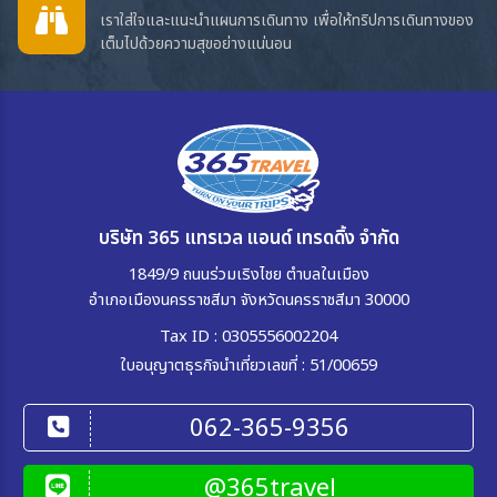
เราใส่ใจและแนะนำแผนการเดินทาง เพื่อให้ทริปการเดินทางของ
เต็มไปด้วยความสุขอย่างแน่นอน
บริษัท 365 แทรเวล แอนด์ เทรดดิ้ง จำกัด
1849/9 ถนนร่วมเริงไชย ตำบลในเมือง
อำเภอเมืองนครราชสีมา จังหวัดนครราชสีมา 30000
Tax ID : 0305556002204
ใบอนุญาตธุรกิจนำเที่ยวเลขที่ : 51/00659
062-365-9356
@365travel