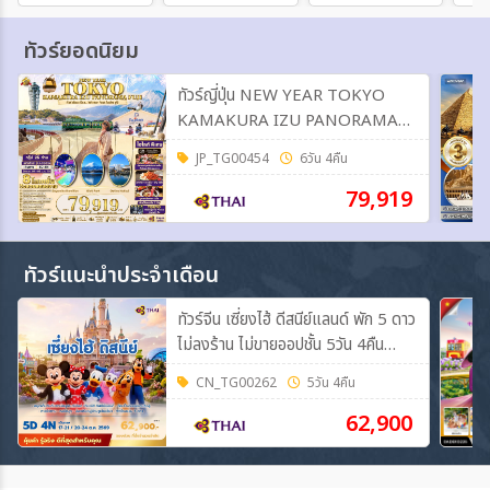
ทัวร์ยอดนิยม
ทัวร์ญี่ปุ่น NEW YEAR TOKYO
KAMAKURA IZU PANORAMA
FUJI 6วัน 4คืน (TG)
JP_TG00454
6วัน 4คืน
79,919
ทัวร์แนะนำประจำเดือน
ทัวร์จีน เซี่ยงไฮ้ ดีสนีย์แลนด์ พัก 5 ดาว
ไม่ลงร้าน ไม่ขายออปชั้น 5วัน 4คืน
(TG)
CN_TG00262
5วัน 4คืน
62,900