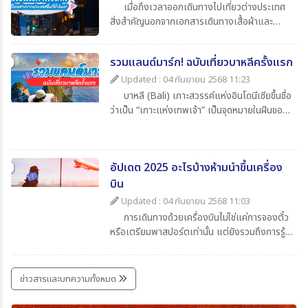
เมื่อถึงเวลาออกเดินทางไปเที่ยวต่างประเทศ
สิ่งสำคัญนอกจากเอกสารเดินทางเสื้อผ้าและ
ของใช้ส่วนตัวแล้ว สิ่งที่นักท่องเที่ยวไม่ควรมอง
ข้ามก็คือความรู้เกี่ยวกับเวลาในประเทศปลายทาง
รวมแลนด์มาร์ก! ฉบับเที่ยวบาหลีครั้งแรก
ว่าต่างจากประเทศไทยกี่ชั่วโมงเพื่อจะได้ปรับ
นาฬิกาให้ตรงตามไทม์โซน และยังช่วยให้สื่อสาร
Updated : 04 กันยายน 2568 11:23
ตรงกับเมืองไทยโดยในบทความนี้ได้รวบรวมข้อมูล
บาหลี (Bali) เกาะสวรรค์แห่งอินโดนีเซียขึ้นชื่อ
น่าสนใจเกี่ยวกับเวลาที่ไทยต่างจากประเทศอื่น มา
ว่าเป็น “เกาะแห่งเทพเจ้า” เป็นจุดหมายในฝันของ
ให้ทุกท่าน เช็กกันง่าย ๆ ก่อนเดินทาง
นักท่องเที่ยวทั่วโลก เพราะมีครบทั้งทะเล หาด
ทราย วัดโบราณ ภูเขาไฟ และธรรมชาติที่งดงาม
สุด ๆ สำหรับใครที่กำลังจะไปบาหลีครั้งแรกและยัง
อัปเดต 2025 อะไรบ้างห้ามนำขึ้นเครื่อง
ไม่รู้จะเริ่มที่ไหน วันนี้ 365Travel(ทัวร์365วัน) ได้
รวม แลนด์มาร์กห้ามพลาด มาให้แล้ว
บิน
Updated : 04 กันยายน 2568 11:03
การเดินทางด้วยเครื่องบินไม่ใช่แค่การจองตั๋ว
หรือเตรียมพาสปอร์ตเท่านั้น แต่ยังรวมถึงการรู้
ข้อกำหนดเกี่ยวกับสิ่งของที่อนุญาตและห้ามนำขึ้น
เครื่องด้วย เพราะการพกของต้องห้ามอาจเสี่ยง
ต่อการถูกยึด ปรับ หรือถูกปฏิเสธการเดินทางได้
ข่าวสารและบทความทั้งหมด
บทความนี้รวบรวมรายการ ล่าสุดปี 2025 มาให้ได้
เช็กกันก่อนเก็บกระเป๋าเที่ยว เพื่อให้การเดินทาง