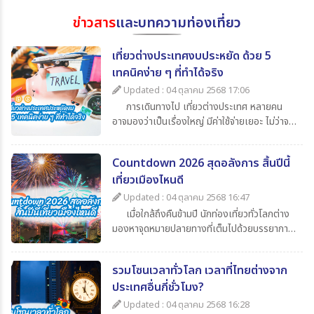
ข่าวสาร
และบทความท่องเที่ยว
เที่ยวต่างประเทศงบประหยัด ด้วย 5
เทคนิคง่าย ๆ ที่ทำได้จริง
Updated : 04 ตุลาคม 2568 17:06
การเดินทางไป เที่ยวต่างประเทศ หลายคน
อาจมองว่าเป็นเรื่องใหญ่ มีค่าใช้จ่ายเยอะ ไม่ว่าจะ
เป็นค่าตั๋วเครื่องบิน ค่าเดินทาง ค่ากิน ค่าช้อปปิ้ง
และค่าใช้จ่ายจิปาถะอื่น ๆ แต่หากเรารู้จักวางแผน
Countdown 2026 สุดอลังการ สิ้นปีนี้
ดี ๆ ก็สามารถไป เที่ยวต่างประเทศในราคาสบาย
เที่ยวเมืองไหนดี
กระเป๋า วันนี้ 365Travel(ทัวร์ 365 วัน) ขอนำ
เสนอ 5 เทคนิคเที่ยวต่างประเทศแบบประหยัด ที่
Updated : 04 ตุลาคม 2568 16:47
จะช่วยให้นักท่องเที่ยวทุกคนสามารถไปเปิด
เมื่อใกล้ถึงคืนข้ามปี นักท่องเที่ยวทั่วโลกต่าง
ประสบการณ์ใหม่ ๆ ได้อย่างคุ้มค่า
มองหาจุดหมายปลายทางที่เต็มไปด้วยบรรยากาศ
แห่งการเฉลิมฉลอง แสง สี เสียง พลุสุดตระการ
ตา หากคุณกำลังวางแผนไปเที่ยวสิ้นปีนี้
รวมโซนเวลาทั่วโลก เวลาที่ไทยต่างจาก
365Travel(ทัวร์365วัน) มี 4 ประเทศน่าไป เคา
ประเทศอื่นกี่ชั่วโมง?
นต์ดาวน์ 2026 ที่ไม่ควรพลาดมาแนะนำ
Updated : 04 ตุลาคม 2568 16:28