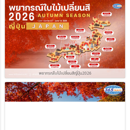
ราบรื่นและปลอดภัยที่สุด ไปกับ
365Travel(ทัวร์365วัน)
พยากรณ์ใบไม้เปลี่ยนสีญี่ปุ่น2026