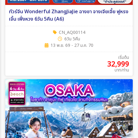
ทัวร์จีน Wonderful ZhangJiaJie ฉางซา จางเจียเจี้ย ฟูหรง
เจิ้น เฟิ่งหวง 6วัน 5คืน (A6)
CN_AQ00114
6วัน 5คืน
13 พ.ย. 69 - 27 ม.ค. 70
เริ่มต้น
32,999
บาท/ท่าน