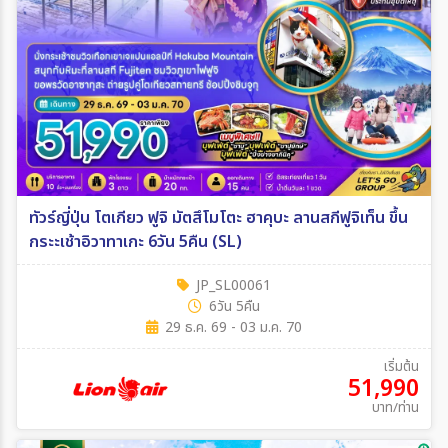
ทัวร์ญี่ปุ่น โตเกียว ฟูจิ มัตสึโมโตะ ฮาคุบะ ลานสกีฟูจิเท็น ขึ้น
กระะเช้าอิวาทาเกะ 6วัน 5คืน (SL)
JP_SL00061
6วัน 5คืน
29 ธ.ค. 69 - 03 ม.ค. 70
เริ่มต้น
51,990
บาท/ท่าน