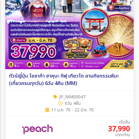
ทัวร์ญี่ปุ่น โอซาก้า ฮาคุบะ กิฟุ เกียวโต ลานกิจกรรมหิมะ
(เที่ยวครบทุกวัน) 6วัน 4คืน (MM)
JP_MM00047
6วัน 4คืน
11 ม.ค. 70 - 22 มี.ค. 70
เริ่มต้น
37,990
บาท/ท่าน