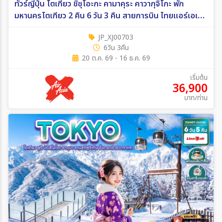
ทัวร์ญี่ปุ่น โตเกียว ชิซุโอะกะ คามาคุระ คาวากุจิโกะ พัก
มหานครโตเกียว 2 คืน 6 วัน 3 คืน สายการบิน ไทยแอร์เอเชีย
เอ็กซ์ 6วัน 3คืน (XJ)
JP_XJ00703
6วัน 3คืน
20 ต.ค. 69 - 16 ธ.ค. 69
เริ่มต้น
36,900
บาท/ท่าน