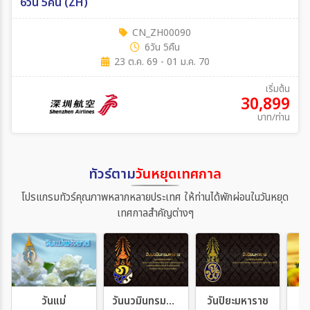
6วัน 5คืน (ZH)
CN_ZH00090
6วัน 5คืน
23 ต.ค. 69 - 01 ม.ค. 70
เริ่มต้น
30,899
บาท/ท่าน
ทัวร์ตาม
วันหยุดเทศกาล
โปรแกรมทัวร์คุณภาพหลากหลายประเทศ ให้ท่านได้พักผ่อนในวันหยุด
เทศกาลสำคัญต่างๆ
วันแม่
วันนวมินทรมหาราช
วันปิยะมหาราช
วั