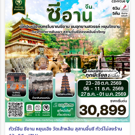
ทัวร์จีน ซีอาน หยุนเฉิง วัดเส้าหลิน สุสานจิ๋นซี ทัวร์ไม่ลงร้าน