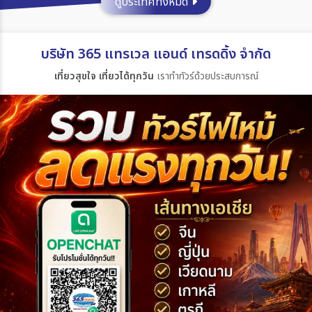
ดูประเทศทั้งหมด
ประเทศ
บริษัท 365 แทรเวล แอนด์ เทรดดิ้ง จำกัด
เที่ยวสุขใจ เที่ยวได้ทุกวัน
เราทำทัวร์ด้วยประสบการณ์
เมือง
สายการบิน
ตั้งแต่วันที่
ถึงวันที่
เฉพาะเดือน