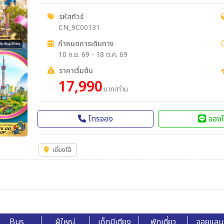
รหัสทัวร์
CN_9C00131
กำหนดการเดินทาง
10 ก.ย. 69 - 18 ต.ค. 69
ราคาเริ่มต้น
17,990
บาท/ท่าน
โทรจอง
จองไ
เซี่ยงไฮ้
Bus
ผู้ใหญ่
เด็กมีเตียง
พักเดี่ยว
จอยแลน