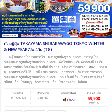
ทัวร์ญี่ปุ่น TAKAYAMA SHIRAKAWAGO TOKYO WINTER
& NEW YEAR7วัน 4คืน (TG)
หมู่บ้านมรดกโลกชิราคาวาโกะ - ชมวิวภูเขาไฟฟูจิ ริมทะเลสาบคาวากุจิโกะ -
ระเบียงชมวิวภูเขาไฟฟูจิและเทือกเขาแอลป์ - พักโตเกียว 2 คืน พักออนเซ็น 1 คืน -
อิสระท่องเที่ยว ช้อปปิ้งหนึ่งวันเต็มในโตเกียว - เมืองเก่าทาคายาม่า – สะพานนากะบา
ชิ – ปราสาทมัตสึโมโต้ – เซเซ็นเรียว เจอร์ซีย์ – ซอฟต์ครีม - ร้านขายของที่ระลึก -
ระเบียงชมวิวภูเขาไฟฟูจิและเทือกเขาแอลป์ – ออนเซ็นแช่เท้า - โกเทมบะพรีเมี่ยมเอ้
าเล็ตส์ - ช้อปปิ้งชินจูกุ - วัดอาซากุซะ – ช้อปปิ้งนากามิเสะ – โอไดบะ
รหัสทัวร์
จำนวนวัน
เดินทางโดย
ราคาเริ่มต้น
JP_TG00402
7วัน 4คืน
59,900
บาท/ท่าน