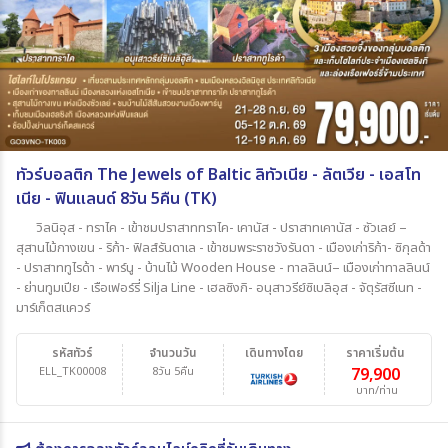
ทัวร์บอลติก The Jewels of Baltic ลิทัวเนีย - ลัตเวีย - เอสโท
เนีย - ฟินแลนด์ 8วัน 5คืน (TK)
วิลนิอุส - ทราไค - เข้าชมปราสาททราไค- เคานัส - ปราสาทเคานัส - ซัวเลย์ –
สุสานไม้กางเขน - ริก้า- ฟิลส์รันดาเล - เข้าชมพระราชวังรันดา - เมืองเก่าริก้า- ซิกุลด้า
- ปราสาททูไรด้า - พาร์นู - บ้านไม้ Wooden House - ทาลลินน์– เมืองเก่าทาลลินน์
- ย่านทูมเปีย - เรือเฟอร์รี่ Silja Line - เฮลซิงกิ- อนุสาวรีย์ซิเบลิอุส - จัตุรัสซีเนท -
มาร์เก็ตสแควร์
รหัสทัวร์
จำนวนวัน
เดินทางโดย
ราคาเริ่มต้น
ELL_TK00008
8วัน 5คืน
79,900
บาท/ท่าน