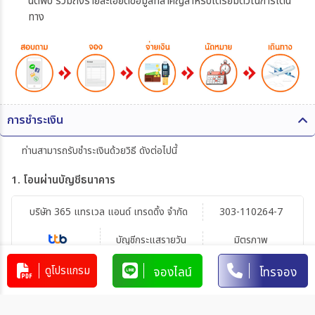
นัดพบ รวมถึงรายละเอียดข้อมูลที่สำคัญสำหรับเตรียมตัวในการเดิน
ทาง
การชำระเงิน
ท่านสามารถรับชำระเงินด้วยวิธี ดังต่อไปนี้
1. โอนผ่านบัญชีธนาคาร
บริษัท 365 แทรเวล แอนด์ เทรดดิ้ง จำกัด
303-110264-7
บัญชีกระแสรายวัน
มิตรภาพ
ดูโปรแกรม
จองไลน์
โทรจอง
การโอนเงินผ่านบัญชีธนาคาร
ทำรายการผ่านเคาน์เตอร์ของธนาคาร โดยผ่านการการเขียนใบ
นำฝากที่ธนาคาร นั้น ๆ