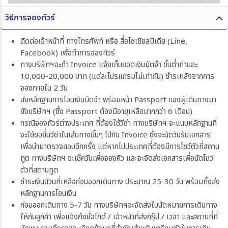
วิธีการจองทัวร์
ติดต่อเจ้าหน้าที่ ทางโทรศัพท์ หรือ สื่อโซเชียลมีเดีย (Line,
Facebook) เพื่อทำการจองทัวร์
ทางบริษัทฯจะทำ Invoice แจ้งเก็บยอดเงินมัดจำ ขั้นต่ำท่านละ
10,000-20,000 บาท (แต่ละโปรแกรมไม่เท่ากัน) ชำระหลังจากการ
จองภายใน 2 วัน
ส่งหลักฐานการโอนเงินมัดจำ พร้อมหน้า Passport ของผู้เดินทางมา
ยังบริษัทฯ (ซึ่ง Passport ต้องมีอายุเหลือมากกว่า 6 เดือน)
กรณีจองทัวร์ต่างประเทศ ที่ต้องใช้วีซ่า ทางบริษัทฯ จะแนบหลักฐานที่
จะใช้ขอยื่นวีซ่าในเส้นทางนั้นๆ ไปกับ Invoice ซึ่งจะนัดวันรับเอกสาร
เพื่อนำมาตรวจสอบอีกครั้ง แต่หากไปประเทศที่ต้องมีการโชว์ตัวที่สถาน
ทูต ทางบริษัทฯ จะเช็ควันเพื่อจองคิว และจะจัดส่งเอกสารเพื่อนัดโชว์
ตัวที่สถานทูต
ชำระเงินส่วนที่เหลือก่อนออกเดินทาง ประมาณ 25-30 วัน พร้อมทั้งส่ง
หลักฐานการโอนเงิน
ก่อนออกเดินทาง 5-7 วัน ทางบริษัทฯจะจัดส่งใบนัดหมายการเดินทาง
ให้กับลูกค้า เพื่อแจ้งถึงชื่อไกด์ / เจ้าหน้าที่ส่งกรุ๊ป / เวลา และสถานที่ที่