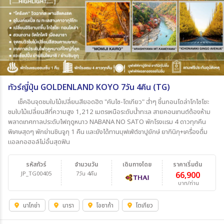
ทัวร์ญี่ปุ่น GOLDENLAND KOYO 7วัน 4คืน (TG)
เช็คอินจุดชมใบไม้เปลี่ยนสียอดฮิต "คันไซ-โตเกียว" ฉ่ำๆ ขึ้นกอนโดล่าโกไซโชะ
ชมใบไม้เปลี่ยนสีที่ความสูง 1,212 เมตรเหนือระดับน้ำทะเล สายคอนเทนต์ต้องห้าม
พลาดเทศกาลประดับไฟฤดูหนาว NABANA NO SATO พักโรงแรม 4 ดาวทุกคึน
พิเศษสุดๆ พักย่านชินจูกุ 1 คืน และยังได้ทานบุฟเฟ่ต์ขาปูยักษ์ ยากินิกุ+เครื่องดื่ม
แอลกอฮอล์ไม่อั้นสุดฟิน
รหัสทัวร์
จำนวนวัน
เดินทางโดย
ราคาเริ่มต้น
JP_TG00405
7วัน 4คืน
66,900
บาท/ท่าน
นาโกย่า
นารา
โอซาก้า
โตเกียว