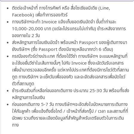
ติดต่อเจ้าหน้าที่ ทางโทรศัพท์ หรือ สื่อโซเชียลมีเดีย (Line,
Facebook) เพื่อทำการจองทัวร์
ทางบริษัทฯจะทำ Invoice แจ้งเก็บยอดเงินมัดจำ ขั้นต่ำท่านละ
10,000-20,000 บาท (แต่ละโปรแกรมไม่เท่ากัน) ชำระหลังจากการ
จองภายใน 2 วัน
ส่งหลักฐานการโอนเงินมัดจำ พร้อมหน้า Passport ของผู้เดินทางมา
ยังบริษัทฯ (ซึ่ง Passport ต้องมีอายุเหลือมากกว่า 6 เดือน)
กรณีจองทัวร์ต่างประเทศ ที่ต้องใช้วีซ่า ทางบริษัทฯ จะแนบหลักฐานที่
จะใช้ขอยื่นวีซ่าในเส้นทางนั้นๆ ไปกับ Invoice ซึ่งจะนัดวันรับเอกสาร
เพื่อนำมาตรวจสอบอีกครั้ง แต่หากไปประเทศที่ต้องมีการโชว์ตัวที่สถาน
ทูต ทางบริษัทฯ จะเช็ควันเพื่อจองคิว และจะจัดส่งเอกสารเพื่อนัดโชว์
ตัวที่สถานทูต
ชำระเงินส่วนที่เหลือก่อนออกเดินทาง ประมาณ 25-30 วัน พร้อมทั้งส่ง
หลักฐานการโอนเงิน
ก่อนออกเดินทาง 5-7 วัน ทางบริษัทฯจะจัดส่งใบนัดหมายการเดินทาง
ให้กับลูกค้า เพื่อแจ้งถึงชื่อไกด์ / เจ้าหน้าที่ส่งกรุ๊ป / เวลา และสถานที่ที่
นัดพบ รวมถึงรายละเอียดข้อมูลที่สำคัญสำหรับเตรียมตัวในการเดิน
ทาง