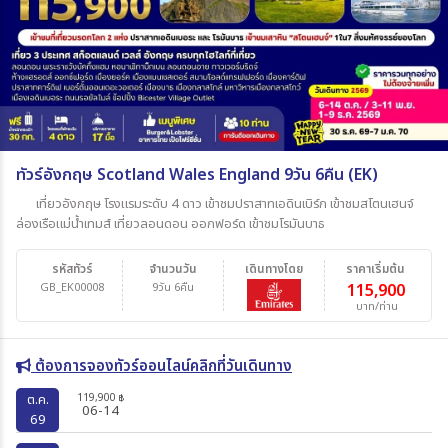
ทัวร์อังกฤษ Scotland Wales England 9วัน 6คืน (EK)
เที่ยวอังกฤษ โรงแรมระดับ 4 ดาว เข้าชมปราสาทเอดินเบิร์ก เข้าชมสโตนเฮนจ์
ล่องเรือแม่น้ำเทมส์ เที่ยวลอนดอน ออกฟอร์ด เข้าชมโรมันบาธ
รหัสทัวร์
จำนวนวัน
เดินทางโดย
ราคาเริ่มต้น
GB_EK00008
9วัน 6คืน
115,900
บาท/ท่าน
ต้องการจองทัวร์ออนไลน์คลิกที่วันเดินทาง
119,900
ต.ค.
฿
06-14
69