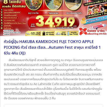
ทัวร์ญี่ปุ่น HAKUBA KAMIKOCHI FUJI TOKYO APPLE
PICKING ทัวร์ เรียล เรียล…Autumn Fest ฮาคุบะ คามิโคจิ 1
6วัน 4คืน (XJ)
สัมผัสธรรมชาติบริสุทธิ์ สวยอลังการทุกฤดู ณ ฮาคุมะ ฉินแดนขุนเขาเจแปนแอล
ปี สัมผัสสวรรค์แห่งธรรมชาติ ลายหมอก ภูเขา แม่น้ำใส สวยงามราวภาพวาดที่
อุทยานคามิโคจิ เปิดประสบการณ์ เก็บแอปเปิ้ลแบบบบูฬเฟด์ กิจกรรมสุดฝืน พร้อม
ซึมรสชาติหวานฉ่ำ สด สด กรอบ เต็มค่าจากต้น ชมใบไม้เปลี่ยนสีสวยละมุน จากหลัง
เจแปนแอลป์ บรรยากาศโรแมนติกสุดประทับใจ ณ โออิเดะพาร์ค จิบถาแฟริมทะเลสาบ
ชมวิวรรรมชาติสุดชิล ณ Ao Laheside Cafe แชะภาพมุมสูงสุดปัง! นั่งแชร์ลิฟท์
ภูเขาภาคาโอะ สัมผัสรรรมชาติแบบใกล้ชิด อุโมงค์เมเบิ้ล โมมีจิไคโร แลนต์มาร์กฤดูใน
ใช้ร่วงที่ชีวิตนี้ต้องมาเยือนสักครั้ง ช้อปปิ้งย่านซินจูกุ สวรรค์นักช้อป! ของแบรนด์
ดัง มือสอง ของฝากครบ พักออนเซ็น 2 คืน