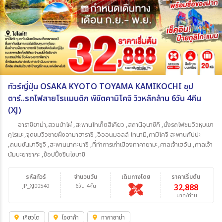
ทัวร์ญี่ปุ่น OSAKA KYOTO TOYAMA KAMIKOCHI ซุป
ตาร์..รถไฟสายโรแมนติก พิชิตคามิโคจิ วิวหลักล้าน 6วัน 4คืน
(XJ)
อาราชิยาม่า,สวนป่าไผ่ ,สะพานโทเก็ตสึเคียว ,สถานีอุนาซึกิ ,นั่งรถไฟชมวิวหุบเขา
คุโรเบะ,จุดชมวิวชายฝั่งอามาฮาราชิ ,อิออนมอลล์ โทนามิ,คามิโคจิ สะพานกัปปะ
,ถนนซันมาจิซูจิ ,สะพานนาคะบาชิ ,ที่ทำการเก่าเมืองทาคายามะ,ศาลเจ้าเฮอัน ,ศาลเจ้า
นัมบะยาซากะ ,ช้อปปิ้งชินไซบาชิ
รหัสทัวร์
จำนวนวัน
เดินทางโดย
ราคาเริ่มต้น
JP_XJ00540
6วัน 4คืน
32,888
บาท/ท่าน
เกียวโต
โอซาก้า
ทาคายาม่า