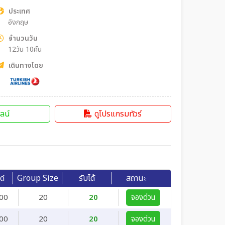
ประเทศ
อังกฤษ
จำนวนวัน
12วัน 10คืน
เดินทางโดย
ลน์
ดูโปรแกรมทัวร์
ด์
Group Size
รับได้
สถานะ
00
20
20
จองด่วน
00
20
20
จองด่วน