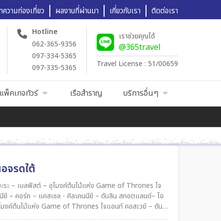
ทความท่องเที่ยว
ผลงานที่ผ่านมา
เกี่ยวกับเรา
ติดต่อเรา
Hotline
เราช่วยคุณได้
062-365-9356
@365travel
097-334-5365
Travel License : 51/00659
097-335-5365
แพ็คเกจทัวร์
เรือสำราญ
บริการอื่นๆ
ือจรดใต้
ะระ – เบลฟัสต์ – อุโมงค์ต้นไม้แห่ง Game of Thrones ไจ
านีย์ – คอร์ค – แคสเซล - คิลเคนนีย์ – ดับลิน สกอตแลนด์– ไอ
ุโมงค์ต้นไม้แห่ง Game of Thrones ไจแอนท์ คอสเวย์ – ดัน
ล - คิลเคนนีย์ – ดับลิน