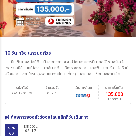
10 วัน กรีซ แกรนด์ทัวร์
บินเข้า เทสซาโลนิกิ – บินออกจากเอเธนส์ โดยสายการบิน เตอร์กิช แอร์ไลน์ส
เทสซาโลนิกิ – เมทิโอร่า – คาลัมบาก้า – วิหารอพอลโล – เดลฟี – ปาทรัส – โครินท์
มิโคนอส – ซานโตรินี (พร้อมบินภายใน 1 เที่ยว) – เอเธนส์ – ช้อปปิ้งเอาท์เล็ต
รหัสทัวร์
จำนวนวัน
เดินทางโดย
ราคาเริ่มต้น
GR_TK00009
10วัน 7คืน
135,000
บาท/ท่าน
ต้องการจองทัวร์ออนไลน์คลิกที่วันเดินทาง
135,000
ต.ค.
฿
08-17
69