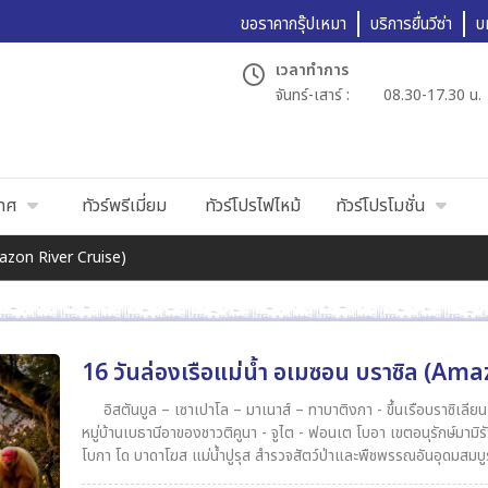
ขอราคากรุ๊ปเหมา
บริการยื่นวีซ่า
บ
เวลาทำการ
จันทร์-เสาร์ :
08.30-17.30 น.
เทศ
ทัวร์พรีเมี่ยม
ทัวร์โปรไฟไหม้
ทัวร์โปรโมชั่น
mazon River Cruise)
16 วันล่องเรือแม่น้ำ อเมซอน บราซิล (Am
อิสตันบูล – เซาเปาโล – มาเนาส์ – ทาบาติงกา - ขึ้นเรือบราซิเลียน ดรีม - เบนจามิน คอ
หมู่บ้านเบธานีอาของชาวติคูนา - จูไต - ฟอนเต โบอา เขตอนุรักษ์มามิรัว - ปากทะเลสาบมามิราอัว – เตเฟ – ล่องเรือในแม่น้ำอเมซอน -
โบกา โด บาดาโฆส แม่น้ำปูรุส สำรวจสัตว์ป่าและพืชพรรณอันอุดมสมบูรณ์ของอเมซอน – ทะเลสาบเดือนมกราคม จุดบรรจบของแม่น้ำริ
โอเนโกรและแม่น้ำโซลิโมเอส (แม่น้ำสองสี)