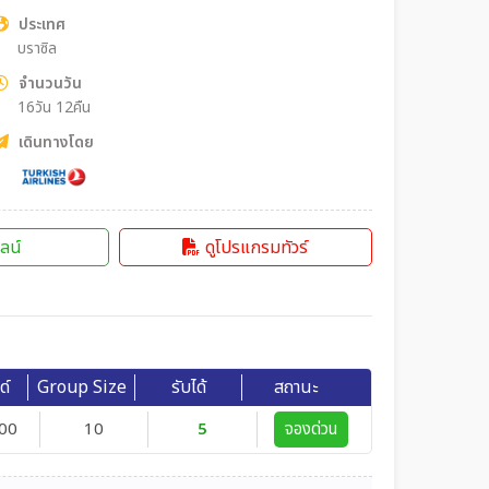
ประเทศ
บราซิล
จำนวนวัน
16วัน 12คืน
เดินทางโดย
ลน์
ดูโปรแกรมทัวร์
ด์
Group Size
รับได้
สถานะ
00
10
5
จองด่วน