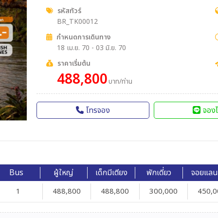
รหัสทัวร์
BR_TK00012
กำหนดการเดินทาง
18 เม.ย. 70 - 03 มิ.ย. 70
ราคาเริ่มต้น
488,800
บาท/ท่าน
โทรจอง
จองไ
Bus
ผู้ใหญ่
เด็กมีเตียง
พักเดี่ยว
จอยแลน
1
488,800
488,800
300,000
450,0