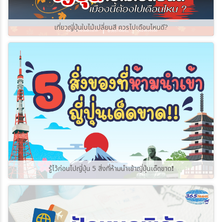
เที่ยวญี่ปุ่นใบไม้เปลี่ยนสี ควรไปเดือนไหนดี?
รู้ไว้ก่อนไปญี่ปุ่น 5 สิ่งที่ห้ามนำเข้าญี่ปุ่นเด็ดขาด❗️