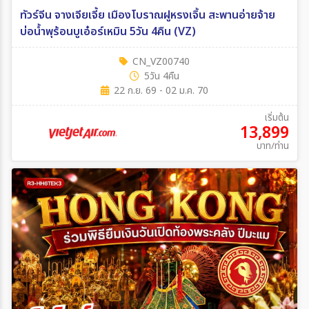
ทัวร์จีน จางเจียเจี้ย เมืองโบราณฝูหรงเจิ้น สะพานอ่ายจ้าย
บ่อน้ำพุร้อนบูเอ๋อร์เหมิน 5วัน 4คืน (VZ)
CN_VZ00740
5วัน 4คืน
22 ก.ย. 69 - 02 ม.ค. 70
เริ่มต้น
13,899
บาท/ท่าน