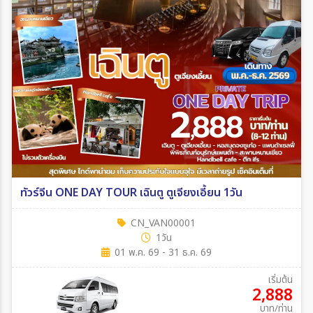
ทัวร์จีน ONE DAY TOUR เฉินตู ตูเจียงเอี้ยน 1วัน
CN_VAN00001
1วัน
01 พ.ค. 69 - 31 ธ.ค. 69
เริ่มต้น
2,888
บาท/ท่าน