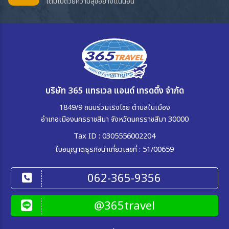
เต็มไปด้วยความสุขอย่างแน่นอน
บริษัท 365 แทรเวล แอนด์ เทรดดิ้ง จำกัด
1849/9 ถนนร่วมเริงไชย ตำบลในเมือง
อำเภอเมืองนครราชสีมา จังหวัดนครราชสีมา 30000
Tax ID : 0305556002204
ใบอนุญาตธุรกิจนำเที่ยวเลขที่ : 51/00659
062-365-9356
@365travel