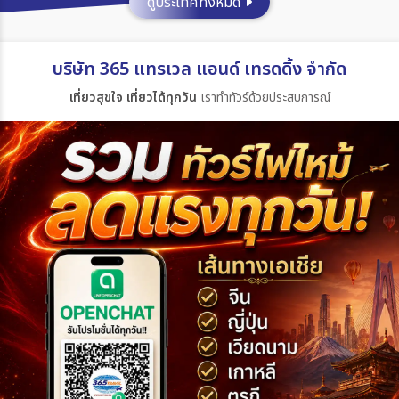
ดูประเทศทั้งหมด
ประเทศ
บริษัท 365 แทรเวล แอนด์ เทรดดิ้ง จำกัด
เที่ยวสุขใจ เที่ยวได้ทุกวัน
เราทำทัวร์ด้วยประสบการณ์
เมือง
สายการบิน
ตั้งแต่วันที่
ถึงวันที่
เฉพาะเดือน