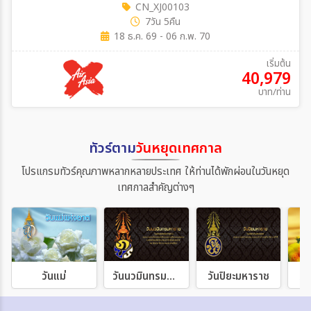
CN_XJ00103
7วัน 5คืน
18 ธ.ค. 69 - 06 ก.พ. 70
เริ่มต้น
40,979
บาท/ท่าน
ทัวร์ตาม
วันหยุดเทศกาล
โปรแกรมทัวร์คุณภาพหลากหลายประเทศ ให้ท่านได้พักผ่อนในวันหยุด
เทศกาลสำคัญต่างๆ
วันแม่
วันนวมินทรมหาราช
วันปิยะมหาราช
วั