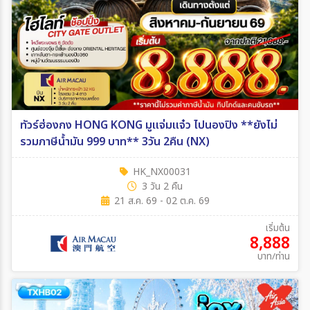
ทัวร์ฮ่องกง HONG KONG มูแจ่มแจ๋ว ไปนองปิง **ยังไม่
รวมภาษีน้ำมัน 999 บาท** 3วัน 2คืน (NX)
HK_NX00031
3 วัน 2 คืน
21 ส.ค. 69 - 02 ต.ค. 69
เริ่มต้น
8,888
บาท/ท่าน