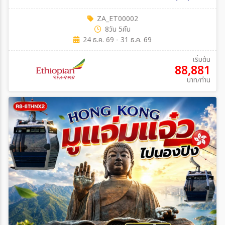
ZA_ET00002
8วัน 5คืน
24 ธ.ค. 69 - 31 ธ.ค. 69
เริ่มต้น
88,881
บาท/ท่าน