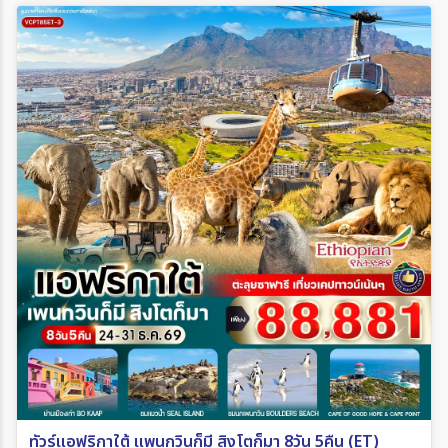
ทัวร์แอฟริกาใต้ แพนกวินก็มี สิงโตก็มา 8วัน 5คืน (ET)