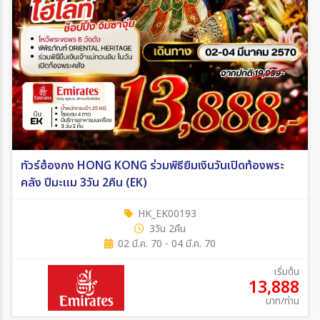
ทัวร์ฮ๋องกง HONG KONG ร่วมพิธียืมเงินวันเปิดท้องพระ
คลัง ปีมะแม 3วัน 2คืน (EK)
HK_EK00193
3วัน 2คืน
02 มี.ค. 70 - 04 มี.ค. 70
เริ่มต้น
13,888
บาท/ท่าน