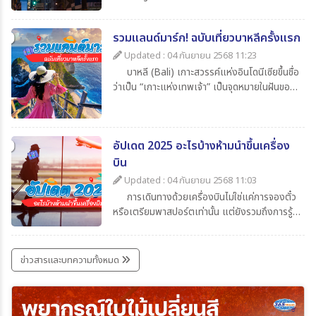
ของใช้ส่วนตัวแล้ว สิ่งที่นักท่องเที่ยวไม่ควรมอง
ข้ามก็คือความรู้เกี่ยวกับเวลาในประเทศปลายทาง
รวมแลนด์มาร์ก! ฉบับเที่ยวบาหลีครั้งแรก
ว่าต่างจากประเทศไทยกี่ชั่วโมงเพื่อจะได้ปรับ
นาฬิกาให้ตรงตามไทม์โซน และยังช่วยให้สื่อสาร
Updated : 04 กันยายน 2568 11:23
ตรงกับเมืองไทยโดยในบทความนี้ได้รวบรวมข้อมูล
บาหลี (Bali) เกาะสวรรค์แห่งอินโดนีเซียขึ้นชื่อ
น่าสนใจเกี่ยวกับเวลาที่ไทยต่างจากประเทศอื่น มา
ว่าเป็น “เกาะแห่งเทพเจ้า” เป็นจุดหมายในฝันของ
ให้ทุกท่าน เช็กกันง่าย ๆ ก่อนเดินทาง
นักท่องเที่ยวทั่วโลก เพราะมีครบทั้งทะเล หาด
ทราย วัดโบราณ ภูเขาไฟ และธรรมชาติที่งดงาม
สุด ๆ สำหรับใครที่กำลังจะไปบาหลีครั้งแรกและยัง
อัปเดต 2025 อะไรบ้างห้ามนำขึ้นเครื่อง
ไม่รู้จะเริ่มที่ไหน วันนี้ 365Travel(ทัวร์365วัน) ได้
รวม แลนด์มาร์กห้ามพลาด มาให้แล้ว
บิน
Updated : 04 กันยายน 2568 11:03
การเดินทางด้วยเครื่องบินไม่ใช่แค่การจองตั๋ว
หรือเตรียมพาสปอร์ตเท่านั้น แต่ยังรวมถึงการรู้
ข้อกำหนดเกี่ยวกับสิ่งของที่อนุญาตและห้ามนำขึ้น
เครื่องด้วย เพราะการพกของต้องห้ามอาจเสี่ยง
ต่อการถูกยึด ปรับ หรือถูกปฏิเสธการเดินทางได้
ข่าวสารและบทความทั้งหมด
บทความนี้รวบรวมรายการ ล่าสุดปี 2025 มาให้ได้
เช็กกันก่อนเก็บกระเป๋าเที่ยว เพื่อให้การเดินทาง
ราบรื่นและปลอดภัยที่สุด ไปกับ
365Travel(ทัวร์365วัน)