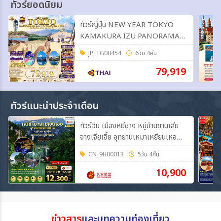
ทัวร์ยอดนิยม
ทัวร์ญี่ปุ่น NEW YEAR TOKYO
KAMAKURA IZU PANORAMA
FUJI 6วัน 4คืน (TG)
JP_TG00454
6วัน 4คืน
79,919
ทัวร์แนะนำประจำเดือน
ทัวร์จีน เมืองหยีชาง หมู่บ้านซานเสีย
จางเจียเจี้ย อุทยานเหมาเหยียนเหอ
เมืองโบราณฝูหรงเจิ้น 5วัน 4คืน *เข้า
CN_9H00013
5วัน 4คืน
ร้าน* (9H)
10,900
ข่าวสาร
และบทความท่องเที่ยว