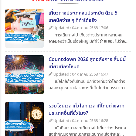
เที่ยวต่างประเทศงบประหยัด ด้วย 5
เทคนิคง่าย ๆ ที่ทำได้จริง
Updated : 04 ตุลาคม 2568 17:06
การเดินทางไป เที่ยวต่างประเทศ หลายคน
อาจมองว่าเป็นเรื่องใหญ่ มีค่าใช้จ่ายเยอะ ไม่ว่าจะ
เป็นค่าตั๋วเครื่องบิน ค่าเดินทาง ค่ากิน ค่าช้อปปิ้ง
และค่าใช้จ่ายจิปาถะอื่น ๆ แต่หากเรารู้จักวางแผน
Countdown 2026 สุดอลังการ สิ้นปีนี้
ดี ๆ ก็สามารถไป เที่ยวต่างประเทศในราคาสบาย
เที่ยวเมืองไหนดี
กระเป๋า วันนี้ 365Travel(ทัวร์ 365 วัน) ขอนำ
เสนอ 5 เทคนิคเที่ยวต่างประเทศแบบประหยัด ที่
Updated : 04 ตุลาคม 2568 16:47
จะช่วยให้นักท่องเที่ยวทุกคนสามารถไปเปิด
เมื่อใกล้ถึงคืนข้ามปี นักท่องเที่ยวทั่วโลกต่าง
ประสบการณ์ใหม่ ๆ ได้อย่างคุ้มค่า
มองหาจุดหมายปลายทางที่เต็มไปด้วยบรรยากาศ
แห่งการเฉลิมฉลอง แสง สี เสียง พลุสุดตระการ
ตา หากคุณกำลังวางแผนไปเที่ยวสิ้นปีนี้
รวมโซนเวลาทั่วโลก เวลาที่ไทยต่างจาก
365Travel(ทัวร์365วัน) มี 4 ประเทศน่าไป เคา
ประเทศอื่นกี่ชั่วโมง?
นต์ดาวน์ 2026 ที่ไม่ควรพลาดมาแนะนำ
Updated : 04 ตุลาคม 2568 16:28
เมื่อถึงเวลาออกเดินทางไปเที่ยวต่างประเทศ
สิ่งสำคัญนอกจากเอกสารเดินทางเสื้อผ้าและ