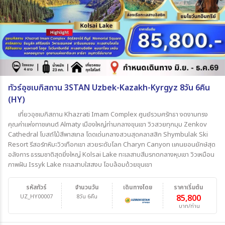
ทัวร์อุซเบกิสถาน 3STAN Uzbek-Kazakh-Kyrgyz 8วัน 6คืน
(HY)
เที่ยวอุซเบกิสถาน Khazrati Imam Complex ศูนย์รวมศรัทธา งดงามทรง
คุณค่าแห่งทาชเคนต์ Almaty เมืองใหญ่ท่ามกลางขุนเขา วิวสวยทุกมุม Zenkov
Cathedral โบสถ์ไม้สีพาสเทล โดดเด่นกลางสวนสุดคลาสสิก Shymbulak Ski
Resort รีสอร์ทหิมะวิวเทือกเขา สวยระดับโลก Charyn Canyon แคนยอนยักษ์สุด
อลังการ ธรรมชาติสุดยิ่งใหญ่ Kolsai Lake ทะเลสาบสีมรกตกลางหุบเขา วิวเหมือน
ภาพฝัน Issyk Lake ทะเลสาบใสสงบ โอบล้อมด้วยขุนเขา
รหัสทัวร์
จำนวนวัน
เดินทางโดย
ราคาเริ่มต้น
UZ_HY00007
8วัน 6คืน
85,800
บาท/ท่าน