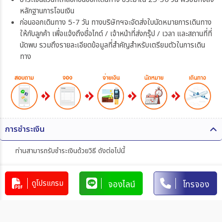
หลักฐานการโอนเงิน
ก่อนออกเดินทาง 5-7 วัน ทางบริษัทฯจะจัดส่งใบนัดหมายการเดินทาง
ให้กับลูกค้า เพื่อแจ้งถึงชื่อไกด์ / เจ้าหน้าที่ส่งกรุ๊ป / เวลา และสถานที่ที่
นัดพบ รวมถึงรายละเอียดข้อมูลที่สำคัญสำหรับเตรียมตัวในการเดิน
ทาง
การชำระเงิน
ท่านสามารถรับชำระเงินด้วยวิธี ดังต่อไปนี้
1. โอนผ่านบัญชีธนาคาร
ดูโปรแกรม
จองไลน์
โทรจอง
บริษัท 365 แทรเวล แอนด์ เทรดดิ้ง จำกัด
303-110264-7
บัญชีกระแสรายวัน
มิตรภาพ