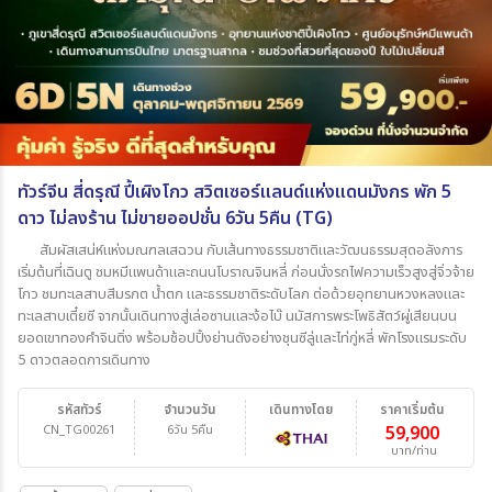
ทัวร์จีน สี่ดรุณี ปี้เผิงโกว สวิตเซอร์แลนด์แห่งแดนมังกร พัก 5
ดาว ไม่ลงร้าน ไม่ขายออปชั่น 6วัน 5คืน (TG)
สัมผัสเสน่ห์แห่งมณฑลเสฉวน กับเส้นทางธรรมชาติและวัฒนธรรมสุดอลังการ
เริ่มต้นที่เฉินตู ชมหมีแพนด้าและถนนโบราณจินหลี่ ก่อนนั่งรถไฟความเร็วสูงสู่จิ่วจ้าย
โกว ชมทะเลสาบสีมรกต น้ำตก และธรรมชาติระดับโลก ต่อด้วยอุทยานหวงหลงและ
ทะเลสาบเตี๋ยซี จากนั้นเดินทางสู่เล่อซานและง้อไบ๊ นมัสการพระโพธิสัตว์ผู่เสียนบน
ยอดเขาทองคำจินติ่ง พร้อมช้อปปิ้งย่านดังอย่างชุนซีลู่และไท่กู่หลี่ พักโรงแรมระดับ
5 ดาวตลอดการเดินทาง
รหัสทัวร์
จำนวนวัน
เดินทางโดย
ราคาเริ่มต้น
CN_TG00261
6วัน 5คืน
59,900
บาท/ท่าน