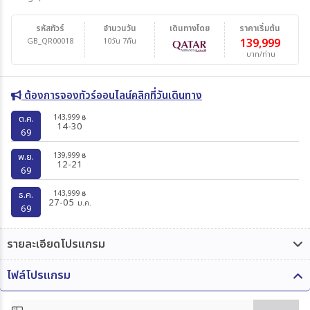
รหัสทัวร์
จำนวนวัน
เดินทางโดย
ราคาเริ่มต้น
GB_QR00018
10วัน 7คืน
139,999
บาท/ท่าน
ต้องการจองทัวร์ออนไลน์คลิกที่วันเดินทาง
143,999
ต.ค.
฿
14-30
69
139,999
พ.ย.
฿
12-21
69
143,999
ธ.ค.
฿
27-05
ม.ค.
69
รายละเอียดโปรแกรม
ไฟล์โปรแกรม