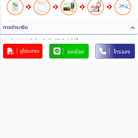
การชำระเงิน
ท่านสามารถรับชำระเงินด้วยวิธี ดังต่อไปนี้
ดูโปรแกรม
จองไลน์
โทรจอง
1. โอนผ่านบัญชีธนาคาร
บริษัท 365 แทรเวล แอนด์ เทรดดิ้ง จำกัด
303-110264-7
บัญชีกระแสรายวัน
มิตรภาพ
การโอนเงินผ่านบัญชีธนาคาร
ทำรายการผ่านเคาน์เตอร์ของธนาคาร โดยผ่านการการเขียนใบ
นำฝากที่ธนาคาร นั้น ๆ
ทำรายการผ่านบริการตู้ ATM ของธนาคารนั้น ๆ (ตู้ของธนาคาร
ที่ท่านถือบัตร) โดยเลือกโอนเงินบุคคลที่สามแล้วระบุเลขที่บัญชี
ให้ถูกต้อง