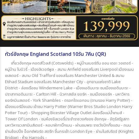
ทัวร์อังกฤษ England Scotland 10วัน 7คืน (QR)
เที่ยวอังกฤษ คอตส์โวลส์ (Cotswolds) - หมู่บ้านเบอร์ตัน ออน เดอะ วอเตอร์ -
หมู่บ้าน ไบบิวรี่ - เมืองลิเวอร์พูล - สนาม Anfield ของสโมสs Liverpool เมืองแมน
เชสเตอร์ - สนาม Old Trafford ของสโมสs Manchester United & สนาม
Etihad Stadium ของสโมสs Manchester City - อุทยานแห่งชาติ Lake
District - ล่องเรือชม Windermere Lake - เมืองเอดินบะระ ชมเมืองเอดินบะระ -
ปราสาทเอดินบะระ - Carlton Hill - นิวคาสเซิล ยอร์ค - ชมเมืองยอร์ค - มหาวิหาร
ยอร์คมินสเตอร์ - York Shambles - ตรอกไดแอกอน (ตามรอย Harry Potter) -
เมืองเบอร์มิ่งแฮม เข้าชม Harry Potter (Warner Bros Studio London Harry
Potter Tour) - Shopping Bicester Village Outlet ล่องเรือแม่น้ำเทมส์ -
Tower Of London - ชมห้องจิลเวอรี่ประจำราชวงศ์ของ อังกฤษ - จัตุรัสรัฐสภา
มหาวิหารเวสทมินส์เตอร์ - หอนาฬิกาบิ๊กเบน - ผ่านชมพระ ราชวังปักกิ้งแฮม - ถนน
ย่านช้อปปิ้ง อ็อกซ์ฟอร์ด สตรีท ขึ้นกระเช้า London Eye - ย่านไนซ์บริดจ์ (Knights
Bridge) - ห้าง Harrods -