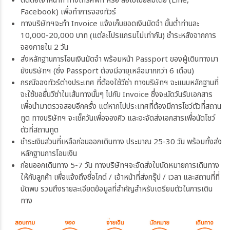
ติดต่อเจ้าหน้าที่ ทางโทรศัพท์ หรือ สื่อโซเชียลมีเดีย (Line,
Facebook) เพื่อทำการจองทัวร์
ทางบริษัทฯจะทำ Invoice แจ้งเก็บยอดเงินมัดจำ ขั้นต่ำท่านละ
10,000-20,000 บาท (แต่ละโปรแกรมไม่เท่ากัน) ชำระหลังจากการ
จองภายใน 2 วัน
ส่งหลักฐานการโอนเงินมัดจำ พร้อมหน้า Passport ของผู้เดินทางมา
ยังบริษัทฯ (ซึ่ง Passport ต้องมีอายุเหลือมากกว่า 6 เดือน)
กรณีจองทัวร์ต่างประเทศ ที่ต้องใช้วีซ่า ทางบริษัทฯ จะแนบหลักฐานที่
จะใช้ขอยื่นวีซ่าในเส้นทางนั้นๆ ไปกับ Invoice ซึ่งจะนัดวันรับเอกสาร
เพื่อนำมาตรวจสอบอีกครั้ง แต่หากไปประเทศที่ต้องมีการโชว์ตัวที่สถาน
ทูต ทางบริษัทฯ จะเช็ควันเพื่อจองคิว และจะจัดส่งเอกสารเพื่อนัดโชว์
ตัวที่สถานทูต
ชำระเงินส่วนที่เหลือก่อนออกเดินทาง ประมาณ 25-30 วัน พร้อมทั้งส่ง
หลักฐานการโอนเงิน
ก่อนออกเดินทาง 5-7 วัน ทางบริษัทฯจะจัดส่งใบนัดหมายการเดินทาง
ให้กับลูกค้า เพื่อแจ้งถึงชื่อไกด์ / เจ้าหน้าที่ส่งกรุ๊ป / เวลา และสถานที่ที่
นัดพบ รวมถึงรายละเอียดข้อมูลที่สำคัญสำหรับเตรียมตัวในการเดิน
ทาง