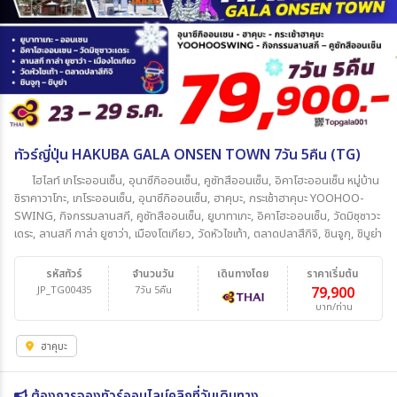
ทัวร์ญี่ปุ่น HAKUBA GALA ONSEN TOWN 7วัน 5คืน (TG)
ไฮไลท์ เกโระออนเซ็น, อุนาซึกิออนเซ็น, คูซัทสึออนเซ็น, อิคาโฮะออนเซ็น หมู่บ้าน
ชิราคาวาโกะ, เกโระออนเซ็น, อุนาซึกิออนเซ็น, ฮาคุบะ, กระเช้าฮาคุบะ YOOHOO-
SWING, กิจกรรมลานสกี, คูซัทสึออนเซ็น, ยูบาทาเกะ, อิคาโฮะออนเซ็น, วัดมิซุซาวะ
เดระ, ลานสกี กาล่า ยูซาว่า, เมืองโตเกียว, วัดหัวไชเท้า, ตลาดปลาสึกิจิ, ชินจูกุ, ชิบูย่า
รหัสทัวร์
จำนวนวัน
เดินทางโดย
ราคาเริ่มต้น
JP_TG00435
7วัน 5คืน
79,900
บาท/ท่าน
ฮาคุบะ
ต้องการจองทัวร์ออนไลน์คลิกที่วันเดินทาง