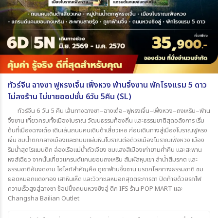
ทัวร์จีน ฉางซา ฟูหรงเจิ้น เฟิ่งหวง ฟ่านจิ้งซาน พักโรงแรม 5 ดาว
ไม่ลงร้าน ไม่ขายออปชั่น 6วัน 5คืน (SL)
ทัวร์จีน 6 วัน 5 คืน เส้นทางฉางซา–ฉางเต๋อ–ฟูหรงเจิ้น–เฟิ่งหวง–ถงเหริน–ฟ่าน
จิ้งซาน เที่ยวครบทั้งเมืองโบราณ วัฒนธรรมท้องถิ่น และธรรมชาติสุดอลังการ เริ่ม
ต้นที่เมืองฉางเต๋อ เดินเล่นถนนคนเดินต้าเสี่ยวเหอ ก่อนเดินทางสู่เมืองโบราณฟูหรง
เจิ้น ชมน้ำตกกลางเมืองและถนนแผ่นหินโบราณต่อด้วยเมืองโบราณเฟิ่งหวง เมือง
ริมน้ำสุดโรแมนติก ล่องเรือแม่น้ำถัวเจียง ชมแสงสีเมืองเก่ายามค่ำคืน และสะพาน
หงส์เฉียว จากนั้นเที่ยวแกรนด์แคนยอนถงเหริน สัมผัสหุบเขา ลำน้ำสีมรกต และ
ธรรมชาติอันงดงาม ไฮไลท์สำคัญคือ ภูเขาฟ่านจิ้งซาน มรดกโลกทางธรรมชาติ ชม
ยอดหมอกแดงทอง เสาหินเห็ด และวิวทะเลหมอกสุดตระการตา ปิดท้ายด้วยรถไฟ
ความเร็วสูงสู่ฉางซา ช้อปปิ้งถนนหวงซิงลู่ ตึก IFS ร้าน POP MART และ
Changsha Bailian Outlet