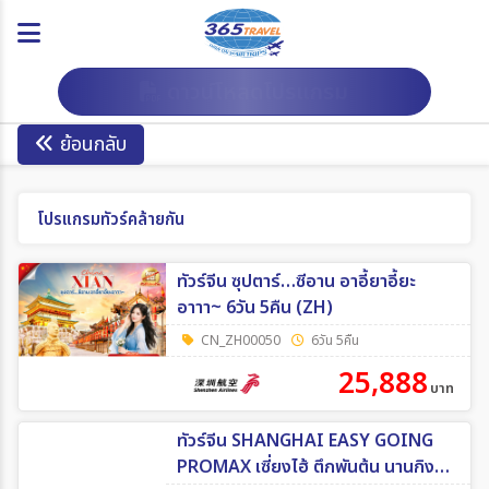
ดาวน์โหลดโปรแกรม
ย้อนกลับ
โปรแกรมทัวร์คล้ายกัน
ทัวร์จีน ซุปตาร์…ซีอาน อาอี้ยาอี้ยะ
อาาา~ 6วัน 5คืน (ZH)
CN_ZH00050
6วัน 5คืน
25,888
บาท
ทัวร์จีน SHANGHAI EASY GOING
PROMAX เซี่ยงไฮ้ ตึกพันต้น นานกิง