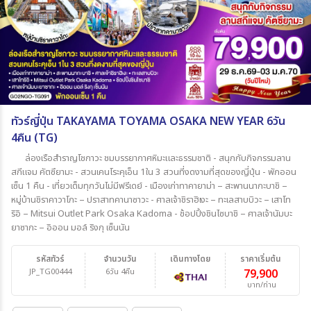
ทัวร์ญี่ปุ่น TAKAYAMA TOYAMA OSAKA NEW YEAR 6วัน
4คืน (TG)
ล่องเรือสำราญโชกาวะ ชมบรรยากาศหิมะและธรรมชาติ - สนุกกับกิจกรรมลาน
สกีแจม คัตซึยามะ - สวนเคนโระคุเอ็น 1ใน 3 สวนที่งดงามที่สุดของญี่ปุ่น - พักออน
เซ็น 1 คืน - เที่ยวเต็มทุกวันไม่มีฟรีเดย์ - เมืองเก่าทาคายาม่า – สะพานนากะบาชิ –
หมู่บ้านชิราคาวาโกะ – ปราสาทคานาซาวะ - ศาลเจ้าชิราฮิเงะ – ทะเลสาบบิวะ – เสาโท
ริอิ – Mitsui Outlet Park Osaka Kadoma - ช้อปปิ้งชินไซบาชิ – ศาลเจ้านัมบะ
ยาซากะ – อิออน มอล์ ริงกุ เซ็นนัน
รหัสทัวร์
จำนวนวัน
เดินทางโดย
ราคาเริ่มต้น
JP_TG00444
6วัน 4คืน
79,900
บาท/ท่าน