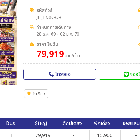
รหัสทัวร์
JP_TG00454
กำหนดการเดินทาง
28 ธ.ค. 69 - 02 ม.ค. 70
ราคาเริ่มต้น
79,919
บาท/ท่าน
โทรจอง
จองไ
โตเกียว
Bus
ผู้ใหญ่
เด็กมีเตียง
พักเดี่ยว
จอยแลน
1
79,919
-
15,900
-