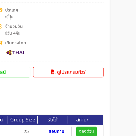
ประเทศ
ญี่ปุ่น
จำนวนวัน
6วัน 4คืน
เดินทางโดย
ลน์
ดูโปรแกรมทัวร์
ด์
Group Size
รับได้
สถานะ
25
สอบถาม
จองด่วน