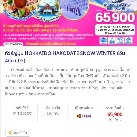
ทัวร์ญี่ปุ่น HOKKAIDO HAKODATE SNOW WINTER 6วัน
4คืน (TG)
นั่งกระเช้าชมวิวเมืองเมืองฮาโกดาเตะ – พิเศษบุฟเฟ่ต์ชาบู ปู อาหารทะเล เนื้อวากิ
ว สเต็กวากิว และเครื่องดื่มไม่อั้น – เที่ยวเต็มทุกวันไม่มีฟรีเดย์ – พักออนเซ็น 2 คืน
– ซัปโปโร 2 คืน ชมงานประดับไฟเมืองซัปโปโร – หุบเขานรกจิโกกุดานิ - ภูเขาไฟโชวะ
ชินซัน – ฟาร์มหมีสีน้ำตาล – ศาลเจ้ายูคุระ (กระต่ายขาวนำโชค) - ลิงแช่ออนเซ็น -
โกดังอิฐแดง – ช้อปปิ้งทานุกิโคจิ
รหัสทัวร์
จำนวนวัน
เดินทางโดย
ราคาเริ่มต้น
JP_TG00473
6วัน 4คืน
65,900
บาท/ท่าน
ฮอกไกโด