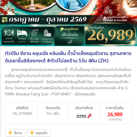
ทัวร์จีน ซีอาน หยุนเฉิง หลินเฝิน ถ้ำน้ำแข็งหยุนชิวซาน สุสานทหาร
ดินเผาจิ๋นซีฮ่องกงเต้ #ทัวร์ไม่ลงร้าน 5วัน 4คืน (ZH)
อุทยานหยุนซิวซาน(รวมรถแบตเตอรี่)–ถ้ำน้ำแข็งหยุน ชิวซาน(รวมค่าบันไดเลื่อน
ขาขึ้น)-หมู่บ้านโบราณท่าเอ่อป๋อ- เชิงเขาหัวซาน เชิงเขาหัวซาน-สุสานทหารดินเผาจิ๋นซี
ฮ่องกงเต้ + รถแบตเตอรี่ - จัตุรัสเจดีห่านป่าใหญ่(ไม่เข้าวัด) - ถนนวัฒนธรรมต้าถัง-
ซีอาน วัดลามะ-ผ่านชมกำแพงเมืองโบราณ-นั่งรถผ่านชมหอกลองหอระฆัง-ห้าง G
PARK-ห้องสมุด Fang Suo - POP MART - เมืองหยุนเฉิง
รหัสทัวร์
จำนวนวัน
เดินทางโดย
ราคาเริ่มต้น
CN_ZH00081
5วัน 4คืน
26,989
บาท/ท่าน
ซีอาน
หยุนเฉิง