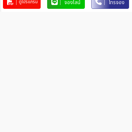
ดูโปรแกรม
จองไลน์
โทรจอง
1. โอนผ่านบัญชีธนาคาร
บริษัท 365 แทรเวล แอนด์ เทรดดิ้ง จำกัด
303-110264-7
บัญชีกระแสรายวัน
มิตรภาพ
การโอนเงินผ่านบัญชีธนาคาร
ทำรายการผ่านเคาน์เตอร์ของธนาคาร โดยผ่านการการเขียนใบ
นำฝากที่ธนาคาร นั้น ๆ
ทำรายการผ่านบริการตู้ ATM ของธนาคารนั้น ๆ (ตู้ของธนาคาร
ที่ท่านถือบัตร) โดยเลือกโอนเงินบุคคลที่สามแล้วระบุเลขที่บัญชี
ให้ถูกต้อง
ทำรายการผ่านบริการตู้รับฝากเงินอัตโนมัติ ของธนาคารนั้น ๆ
โดยระบุเลขที่บัญชีให้ถูกต้อง
ทำรายการผ่านบริการอินเตอร์เน็ตแบงค์กิ้งของธนาคารนั้น ๆ
โดยเพิ่มบัญชีบุคคลที่สาม
วิธีการแจ้งชำระเงิน