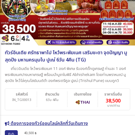
ทัวร์อินเดีย ศรัทธาพาไป ไหว้พระพิฆเนศ เสริมชะตา จุดปัญญา มู
สุดปัง มหานครมุมไบ ปูเณ่ 6วัน 4คืน (TG)
เที่ยวอินเดีย ไหว้พระพิฆเนศ 11 องค์ พิเศษ รับองค์ดั๊กดูเศรษฐ์ ท่านละ 1 องค์
พระพิฆเนศปางมหาเศรษฐี พร้อมนำบูชาในพิธี Abhishekam โดยท่านพราหมณ์ มู
สุดปัง ไหว้ไล่คุณไสย์มนต์ดำ องค์พระตรีศูล ปูเณ่ (Trishul Pune) แบบถูกวิ
รหัสทัวร์
จำนวนวัน
เดินทางโดย
ราคาเริ่มต้น
IN_TG00013
6วัน 4คืน
38,500
บาท/ท่าน
ต้องการจองทัวร์ออนไลน์คลิกที่วันเดินทาง
40,500
ต.ค.
฿