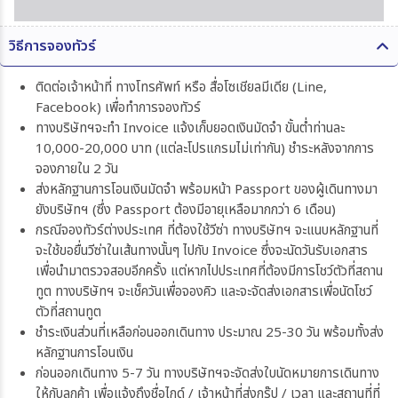
วิธีการจองทัวร์
ติดต่อเจ้าหน้าที่ ทางโทรศัพท์ หรือ สื่อโซเชียลมีเดีย (Line,
Facebook) เพื่อทำการจองทัวร์
ทางบริษัทฯจะทำ Invoice แจ้งเก็บยอดเงินมัดจำ ขั้นต่ำท่านละ
10,000-20,000 บาท (แต่ละโปรแกรมไม่เท่ากัน) ชำระหลังจากการ
จองภายใน 2 วัน
ส่งหลักฐานการโอนเงินมัดจำ พร้อมหน้า Passport ของผู้เดินทางมา
ยังบริษัทฯ (ซึ่ง Passport ต้องมีอายุเหลือมากกว่า 6 เดือน)
กรณีจองทัวร์ต่างประเทศ ที่ต้องใช้วีซ่า ทางบริษัทฯ จะแนบหลักฐานที่
จะใช้ขอยื่นวีซ่าในเส้นทางนั้นๆ ไปกับ Invoice ซึ่งจะนัดวันรับเอกสาร
เพื่อนำมาตรวจสอบอีกครั้ง แต่หากไปประเทศที่ต้องมีการโชว์ตัวที่สถาน
ทูต ทางบริษัทฯ จะเช็ควันเพื่อจองคิว และจะจัดส่งเอกสารเพื่อนัดโชว์
ตัวที่สถานทูต
ชำระเงินส่วนที่เหลือก่อนออกเดินทาง ประมาณ 25-30 วัน พร้อมทั้งส่ง
หลักฐานการโอนเงิน
ก่อนออกเดินทาง 5-7 วัน ทางบริษัทฯจะจัดส่งใบนัดหมายการเดินทาง
ให้กับลูกค้า เพื่อแจ้งถึงชื่อไกด์ / เจ้าหน้าที่ส่งกรุ๊ป / เวลา และสถานที่ที่