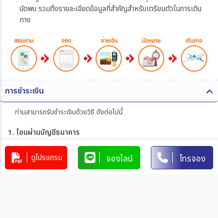
นัดพบ รวมถึงรายละเอียดข้อมูลที่สำคัญสำหรับเตรียมตัวในการเดิน
ทาง
การชำระเงิน
ท่านสามารถรับชำระเงินด้วยวิธี ดังต่อไปนี้
1. โอนผ่านบัญชีธนาคาร
บริษัท 365 แทรเวล แอนด์ เทรดดิ้ง จำกัด
303-110264-7
ดูโปรแกรม
จองไลน์
โทรจอง
บัญชีกระแสรายวัน
มิตรภาพ
การโอนเงินผ่านบัญชีธนาคาร
ทำรายการผ่านเคาน์เตอร์ของธนาคาร โดยผ่านการการเขียนใบ