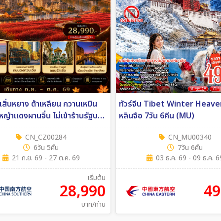
น เสิ่นหยาง ต้าเหลียน กวานเหมิน
ทัวร์จีน Tibet Winter Heaven ลา
งหญ้าแดงผานจิ่น ไม่เข้าร้านรัฐบาล
หลินจือ 7วัน 6คืน (MU)
ืน (CZ)
CN_CZ00284
CN_MU00340
6วัน 5คืน
7วัน 6คืน
21 ก.ย. 69 - 27 ต.ค. 69
03 ธ.ค. 69 - 09 ธ.ค. 6
เริ่มต้น
28,990
49
บาท/ท่าน