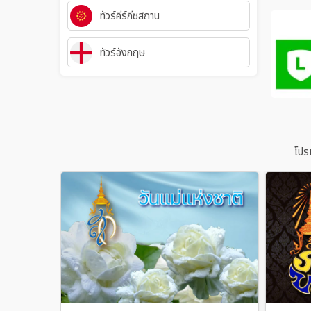
ทัวร์คีร์กีซสถาน
ทัวร์อังกฤษ
โปร