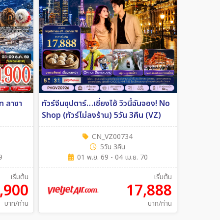
ซา
ทัวร์จีนซุปตาร์…เซี่ยงไฮ้ วิวนี้ฉันจอง! No
Shop (ทัวร์ไม่ลงร้าน) 5วัน 3คืน (VZ)
CN_VZ00734
5วัน 3คืน
9
01 พ.ย. 69 - 04 เม.ย. 70
เริ่มต้น
เริ่มต้น
,900
17,888
บาท/ท่าน
บาท/ท่าน