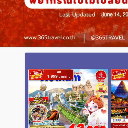
ลด
1,999
บาท/ท่าน