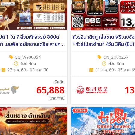
ิปต์ 1 ใน 7 สิ่งมหัศจรรย์ อียิปต์
ทัวร์จีน เฉิงตู เล่อซาน ฟรีเดย์ช้
ซ่า เมมฟิส อเล็กซานเดรีย สายการ
*ทัวร์ไม่ลงร้าน* 4วัน 3คืน (EU)
an air 6วัน 4คืน (WY)
EG_WY00054
CN_3U00257
6วัน 4คืน
4วัน 3คืน
27 ธ.ค. 69 - 03 ม.ค. 70
01 ส.ค. 69 - 25 ส.ค. 6
เริ่มต้น
65,888
13
บาท/ท่าน