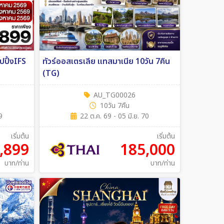
อปปิ้งIFS
ทัวร์ออสเตรเลีย แทสมาเนีย 10วัน 7คืน
(TG)
AU_TG00026
10วัน 7คืน
9
22 ต.ค. 69 - 05 มิ.ย. 70
เริ่มต้น
เริ่มต้น
,899
185,000
บาท/ท่าน
บาท/ท่าน