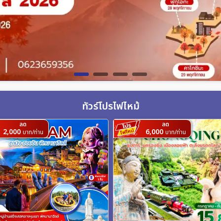
ทัวร์โปรไฟไหม้
ลด
ลด
2,000
6,000
บาท/ท่าน
บาท/ท่าน