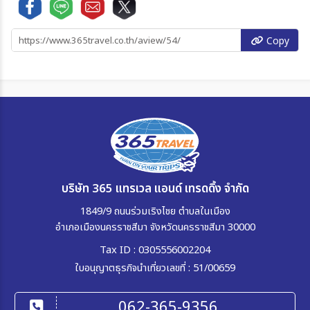
Copy
บริษัท 365 แทรเวล แอนด์ เทรดดิ้ง จำกัด
1849/9 ถนนร่วมเริงไชย ตำบลในเมือง
อำเภอเมืองนครราชสีมา จังหวัดนครราชสีมา 30000
Tax ID : 0305556002204
ใบอนุญาตธุรกิจนำเที่ยวเลขที่ : 51/00659
062-365-9356