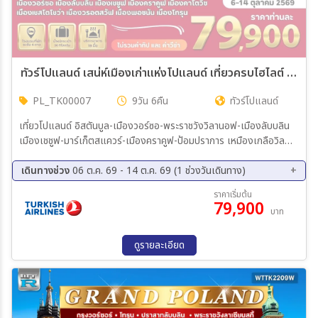
ทัวร์โปแลนด์ เสน่ห์เมืองเก่าแห่งโปแลนด์ เที่ยวครบไฮไลต์ 9วัน 6คืน (TK)
PL_TK00007
9วัน 6คืน
ทัวร์โปแลนด์
เที่ยวโปแลนด์ อิสตันบูล-เมืองวอร์ซอ-พระราชวังวิลานอฟ-เมืองลับบลิน
เมืองเชชูฟ-มาร์เก็ตสแควร์-เมืองคราคูฟ-ป้อมปราการ เหมืองเกลือวิล
ลิกซ์กา-พิพิธภัณฑ์ค่ายกักกันเอาซ์วิทซ์ เมืองคาโตวิซ เมืองเชสโตโชว่า-วิ
หารจัสนาโกรา-เมืองวรอตสวัฟ เมืองพอซนัน-จัตุรัสเมืองเก่า-ปราสาท
เดินทางช่วง
06 ต.ค. 69 - 14 ต.ค. 69 (1 ช่วงวันเดินทาง)
อิมพีเรียล เมืองโทรุน-เมืองเก่า-วิหารเซนต์จอห์น-บ้านนิโคลัสโคเปอร์นิ
06 ต.ค. 69 - 14 ต.ค. 69
ราคาเริ่มต้น
คัส-เมืองวอร์ซอว์ เมืองเก่าวอร์ซอว์-ตลาดเก่า-ป้อมวอร์ซอว์ ห้าง Zalote
79,900
บาท
Tarasy-สนามบิน
ดูรายละเอียด