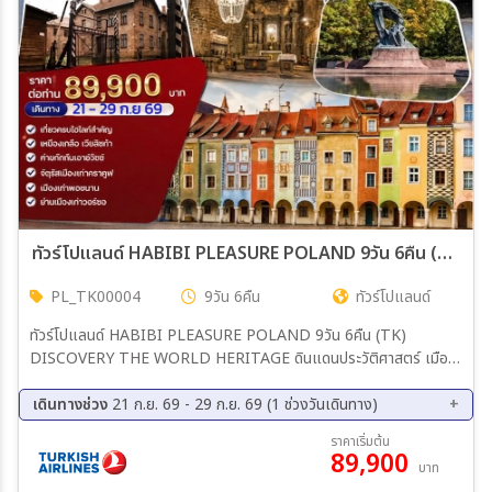
ทัวร์โปแลนด์ HABIBI PLEASURE POLAND 9วัน 6คืน (TK)
PL_TK00004
9วัน 6คืน
ทัวร์โปแลนด์
ทัวร์โปแลนด์ HABIBI PLEASURE POLAND 9วัน 6คืน (TK)
DISCOVERY THE WORLD HERITAGE ดินแดนประวัติศาสตร์ เมือง
มรดกโลก สุดคลาสสิกที่เต็มไปด้วยสีสัน  วอร์ซอร์ (Warsaw): ชม
พระราชวังวิลานอฟ “พระราชวังแวร์ซายแห่งโปแลนด์” สถานที่สวยที่สุดใน
เดินทางช่วง
21 ก.ย. 69 - 29 ก.ย. 69 (1 ช่วงวันเดินทาง)
โปแลนด์  คราคูฟ (Kraków): เมืองเก่ามรดกโลก เหมืองเกลือวิลลิกซ์กา
21 ก.ย. 69 - 29 ก.ย. 69
ราคาเริ่มต้น
 ค่ายกักกันเอาช์วิตซ์ (Auschwitz): พิพิธภัณฑ์และค่ายประวัติศาสตร์
89,900
บาท
เพื่อเรียนรู้เหตุการณ์สงครามโลกครั้งที่สอง  ปราสาทมาลบอร์ก