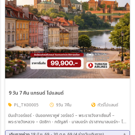
9 วัน 7 คืน แกรนด์ โปแลนด์
PL_TK00005
9วัน 7คืน
ทัวร์โปแลนด์
บินเข้าวอร์ซอร์ - บินออกคราคูฟ วอร์ซอว์ – พระราชวังลาเซียนกี้ –
พระราชวังหลวง – นิดซิกา - กดัญสก์ - มาลบอร์ก ปราสาทมาลบอร์ก– โท
รุน – พอซนัน - วรอตสวัฟ - เชสโตโชวา – Black Madonna คราคูฟ -
เหมืองเกลือวิลลิกซ์กา - ค่ายกักกันเอาสช์วิตช์
เดินทางช่วง
18 มิ.ย. 69 - 30 ต.ค. 69 (4 ช่วงวันเดินทาง)