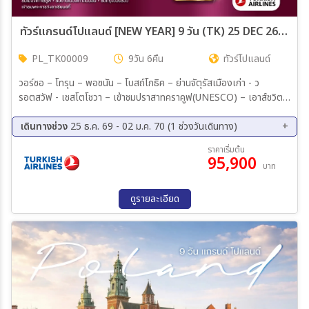
ทัวร์แกรนด์โปแลนด์ [NEW YEAR] 9 วัน (TK) 25 DEC 26 - 02 JAN 27
PL_TK00009
9วัน 6คืน
ทัวร์โปแลนด์
วอร์ซอ – โทรุน – พอซนัน – โบสถ์โกธิค – ย่านจัตุรัสเมืองเก่า - ว
รอตสวัฟ - เชสโตโชวา – เข้าชมปราสาทคราคูฟ(UNESCO) – เอาส์ชวิตซ์
– วีลิชก้า - เมืองเก่าโทรุน – บ้านเกิดโคเปอร์นิคัส – โบสถ์โกธิค – จัตุรัส
เมืองเก่าพอซนัน – ศาลาว่าการเมืองพอซนัน – เมืองวรอตสวัฟ – จัตุรัส
เดินทางช่วง
25 ธ.ค. 69 - 02 ม.ค. 70 (1 ช่วงวันเดินทาง)
Rynek – อารามจัสนาโกรา (พระแม่มารีสีดำ) – ปราสาทวาวิล – มหาวิหาร
25 ธ.ค. 69 - 02 ม.ค. 70
ราคาเริ่มต้น
วาวิล – ค่ายกักกันเอาส์ชวิตซ์-เบียร์เคเนา – เหมืองเกลือวีลิชก้า – โบสถ์
95,900
บาท
เซนต์คิงกา – ตลาดผ้าพื้นเมือง (Cloth Hall) – ย่านเมืองเก่าวอร์ซอ –
พระราชวังหลวงวอร์ซอ – อนุสาวรีย์เงือก
ดูรายละเอียด