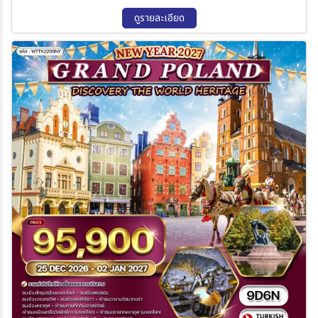
(Malbork Castle): ปราสาทอิฐแดงขนาดใหญ่ที่สุดในโลกและมรดกโลก
UNESCO  เมืองเก่าพอซนาน และ เมืองเก่าวรอตสรัฟ เมืองมรดกโลกที่
ดูรายละเอียด
มีสีสันสวยที่สุดในยุโรป