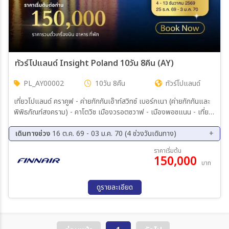
ทัวร์โปแลนด์ Insight Poland 10วัน 8คืน (AY)
PL_AY00002
10วัน 8คืน
ทัวร์โปแลนด์
เที่ยวโปแลนด์ คราคูฟ - ค่ายกักกันเอ๊าท์สวิทช์ เบอร์กเนา (ค่ายกักกันและ
พิพิธภัณฑ์สงคราม) - คาโตวิช เมืองวรอตซวาฟ - เมืองพอซแนน - เที่ยว
ชมเมืองเก่า เมืองทัวรูน เมืองมรดกโลก – มัลบวร์ก - กดังส์' กดังสก์ -
วอร์ซอ – เที่ยวชมพระราชวังหลวง (Royal Castle) เที่ยวเมืองเก่า
เดินทางช่วง
16 ต.ค. 69 - 03 ม.ค. 70 (4 ช่วงวันเดินทาง)
วอร์ซอ - พระราชวังเกาะกลางน้ำลาเซียนสกี้
16 ต.ค. 69 - 25 ต.ค. 69
20 พ.ย. 69 - 29 พ.ย. 69
ราคาเริ่มต้น
150,000
04 ธ.ค. 69 - 13 ธ.ค. 69
25 ธ.ค. 69 - 03 ม.ค. 70
บาท
ดูรายละเอียด