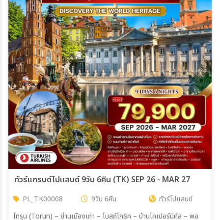
ทัวร์แกรนด์โปแลนด์ 9วัน 6คืน (TK) SEP 26 - MAR 27
PL_TK00008
9วัน 6คืน
ทัวร์โปแลนด์
โทรุน (Torun) – ย่านเมืองเก่า – โบสถ์โกธิค – บ้านโคเปอร์นิคัส – พอ