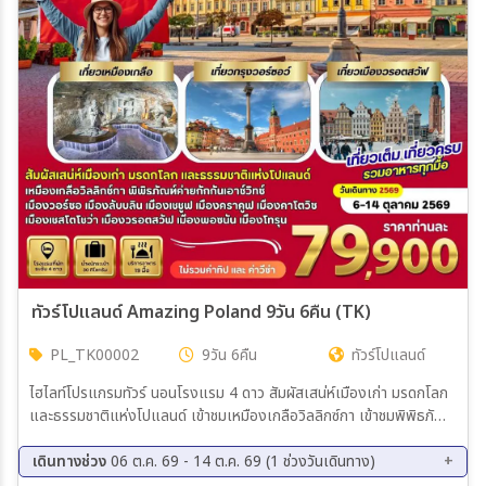
เมือง
สายการบิน
ตั้งแต่วันที่
ถึงวันที่
ทัวร์โปแลนด์ Amazing Poland 9วัน 6คืน (TK)
PL_TK00002
9วัน 6คืน
ทัวร์โปแลนด์
เฉพาะเดือน
ไฮไลท์โปรแกรมทัวร์ นอนโรงแรม 4 ดาว สัมผัสเสน่ห์เมืองเก่า มรดกโลก
และธรรมชาติแห่งโปแลนด์ เข้าชมเหมืองเกลือวิลลิกซ์กา เข้าชมพิพิธภัณฑ์
เฉพาะเทศกาล
ค่ายกักกันเอาซ์วิทซ์ เที่ยวมืองวอร์ซอ เมืองลับบลิน เมืองเชชูฟ เที่ยวเมือง
คราคูฟ เมืองคาโตวิซ เที่ยวเมืองเชสโตโชว่า เมืองวรอตสวัฟ เที่ยวเมือง
เดินทางช่วง
06 ต.ค. 69 - 14 ต.ค. 69 (1 ช่วงวันเดินทาง)
พอซนัน เมืองโทรุน