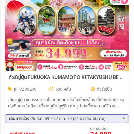
ทัวร์ญี่ปุ่น FUKUOKA KUMAMOTO KITAKYUSHU BEPPU OITA FULL DAY 6วัน 4คืน (VZ)
JP_VZ00200
6วัน 4คืน
ทัวร์ญี่ปุ่น
เที่ยวญี่ปุ่น ชมบรรยากาศโรแมนติกท่าเรือโมจิโกะเรโทร ที่เมืองคิตะคิว ชม
บ่อฟ้าและบ่อเลือด เที่ยวหมู่บ้านยูฟูอิน ถ่ายรูปเก๋ๆที่ทะเลสาบคิริน ชม
ปราสาทคุมาโมโตะ (ภายนอก) ขอพรศาลเจ้ายูโทกุ-ศาลเจ้าดาไซฟุ-วัดโทโชจิ
ช้อปปิ้ง DUTY FREE-อิออนมอลล์-ย่านเทนจิน พิเศษเต็มอิ่มบุฟเฟ่ต์ 2
เดินทางช่วง
26 ต.ค. 69 - 27 มี.ค. 70 (21 ช่วงวันเดินทาง)
มื้อ + พัก 3 ดาว (พักออนเซน 1 คืน)
26 ต.ค. 69 - 31 ต.ค. 69
02 พ.ย. 69 - 07 พ.ย. 69
ราคาเริ่มต้น
07 พ.ย. 69 - 12 พ.ย. 69
14 พ.ย. 69 - 19 พ.ย. 69