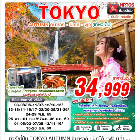
ทัวร์ญี่ปุ่น TOKYO AUTUMN อิบารากิ - นิกโก้ - ฟูจิ (เที่ยวเต็ม) 6วัน 3คืน (XJ)