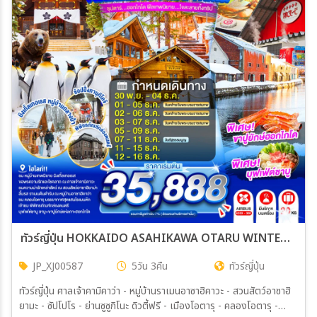
ทัวร์ญี่ปุ่น HOKKAIDO ASAHIKAWA OTARU WINTER 5วัน 3คืน (XJ)
JP_XJ00587
5วัน 3คืน
ทัวร์ญี่ปุ่น
ทัวร์ญี่ปุ่น ศาลเจ้าคามิคาว่า - หมู่บ้านราเมนอาซาฮิคาวะ - สวนสัตว์อาซาฮิ
ยามะ - ซัปโปโร - ย่านซูซูกิโนะ ดิวตี้ฟรี - เมืองโอตารุ - คลองโอตารุ -