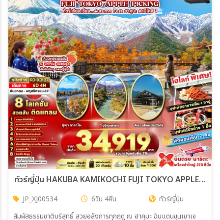
ทัวร์ญี่ปุ่น HAKUBA KAMIKOCHI FUJI TOKYO APPLE PICKING ทัวร์ เรียล เรียล…Autumn Fest ฮาคุบะ คามิโคจิ 1 6วัน 4คืน (XJ)
JP_XJ00534
6วัน 4คืน
ทัวร์ญี่ปุ่น
สัมผัสธรรมชาติบริสุทธิ์ สวยอลังการทุกฤดู ณ ฮาคุมะ ฉินแดนขุนเขาเจ