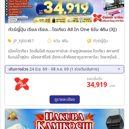
ทัวร์ญี่ปุ่น เรียล เรียล…โตเกียว All In One 6วัน 4คืน (XJ)
JP_XJ00487
6วัน 4คืน
ทัวร์ญี่ปุ่น
เมืองโตเกียว วัดเซ็นโซจิ ถนนนากามิเสะ ถ่ายรูปหอคอย โตเกียว สกายทรี
ริมแม่น้ำสุมิดะ เมืองฮาจิโอจิ นั่งกระเช้าห้อยขาภูเขาทาคาโอะ วัดยาคุโออิน
จังหวัดนากาโน่ เมืองอะซูมิโนะ ไดโอวาซาบิฟาร์ม เมืองโอมาจิ AO
LAKESIDE CAFE ฮาคุบะ สถานีโนอาห์ อิวาทาเกะ กอนโดล่า ลิฟท์ จุดชม
เดินทางช่วง
24 มิ.ย. 69 - 08 ก.ย. 69 (1 ช่วงวันเดินทาง)
วิว HAKUBA MOUNTAIN HARBOR THE CITY BAKERY YOO
03 ก.ย. 69 - 08 ก.ย. 69
ราคาเริ่มต้น
HOO SWING STARBUCK SNOW PEAK LAND เมืองมัตสึโมโต้
34,919
บาท
ปราสาทมัตสึโมโต้ ด้านนอก จังหวัดกิฟุ น้ำตกฮิรายุ อุทยานคามิโคจิ สะพาน
กัปปะบาชิ จังหวัดยามานะชิ ภูเขาไฟฟูจิชั้น 5 เรียนรู้พิธีชงชาญี่ปุ่น เมือง
โตเกียว อิสระช้อปปิ้งย่านชินจูกุ เมืองนาริตะ
ดูรายละเอียด