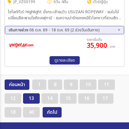
JP_VZ00199
6วัน 4คืน
ทัวร์ญี่ปุ่น
ไฮไลท์ทัวร์-Highlight นั่งกระเช้าชมวิว USUZAN ROPEWAY - ชมใบไม้
เปลี่ยนสีสะพานโจซังเคฟุทามิ - ชมความน่ารักของหมีขั่วโลกขาวที่สวนสัตว์
อาซาฮิยามะ - หุบเขานรกจิโกกุดานิ – ทะเลสาบโทยะ – ช้อปปิ้งทานุกิโคจิ -
คลองโอตารุ – พิพิธภัณฑ์กล่องดนตรี - ร้านกาแฟ ฮัลโหล คิตตี้ - หมู่บ้าน
เดินทางช่วง
06 ต.ค. 69 - 18 ต.ค. 69 (2 ช่วงวันเดินทาง)
ราเมงอาซาฮิคาวะ - บลูพอนด์(บ่อน้ำสีฟ้า) - อิสระช้อปปิ้งและท่องเที่ยวใน
06 ต.ค. 69 - 11 ต.ค. 69
13 ต.ค. 69 - 18 ต.ค. 69
ราคาเริ่มต้น
เมืองซัปโปโร - พักโทยะออนเซ็น 1 คืน ซัปโปโร 2 คืน
35,900
บาท
ดูรายละเอียด
ก่อนหน้า
1
8
9
10
11
12
13
14
15
16
17
18
40
ถัดไป