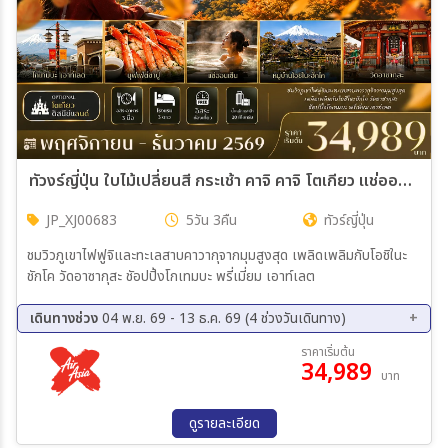
ทัวงร์ญี่ปุ่น ใบไม้เปลี่ยนสี กระเช้า คาจิ คาจิ โตเกียว แช่ออนเซ็น Freeday 5วัน 3คืน (XJ)
JP_XJ00683
5วัน 3คืน
ทัวร์ญี่ปุ่น
ชมวิวภูเขาไฟฟูจิและทะเลสาบคาวากุจากมุมสูงสุด เพลิดเพลิมกับโอชิในะ
ชักโค วัดอาซากุสะ ชัอปปิ้งโกเทมบะ พรี่เมี่ยม เอาท์เลต
เดินทางช่วง
04 พ.ย. 69 - 13 ธ.ค. 69 (4 ช่วงวันเดินทาง)
04 พ.ย. 69 - 08 พ.ย. 69
11 พ.ย. 69 - 15 พ.ย. 69
ราคาเริ่มต้น
34,989
03 ธ.ค. 69 - 07 ธ.ค. 69
09 ธ.ค. 69 - 13 ธ.ค. 69
บาท
ดูรายละเอียด