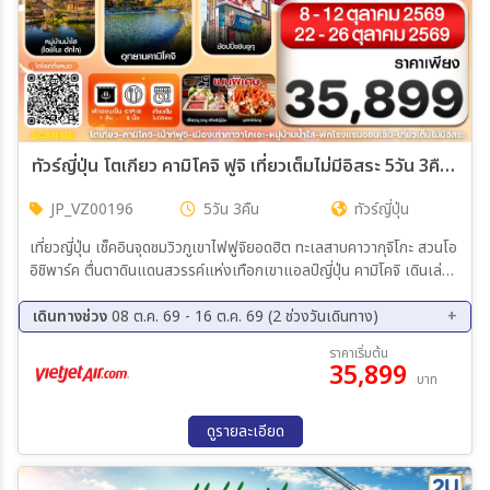
ทัวร์ญี่ปุ่น โตเกียว คามิโคจิ ฟูจิ เที่ยวเต็มไม่มีอิสระ 5วัน 3คืน (VZ)
JP_VZ00196
5วัน 3คืน
ทัวร์ญี่ปุ่น
เที่ยวญี่ปุ่น เช็คอินจุดชมวิวภูเขาไฟฟูจิยอดฮิต ทะเลสาบคาวากุจิโกะ สวนโอ
อิชิพาร์ค ตื่นตาดินแดนสวรรค์แห่งเทือกเขาแอลป์ญี่ปุ่น คามิโคจิ เดินเล่น
ชมหมู่บ้านน้ำใส โอชิโนะ ฮักไก เดินชิวเมืองเก่าคาวาโกเอะ, อิออนมอลล์ อิ่ม
อร่อยกับเมนูพิเศษ !! เซ็ตชาบู ชาบู สไตล์ญี่ปุ่น , บุฟเฟ่ต์ขาปู ช้อปปิ้งจุใจ
เดินทางช่วง
08 ต.ค. 69 - 16 ต.ค. 69 (2 ช่วงวันเดินทาง)
ย่านช้อปปิ้งชินจูกุ พักโรงแรมออนเซ็นฟูจิ 1 คืน / พักนากาโนะ 1 คืน / พัก
08 ต.ค. 69 - 12 ต.ค. 69
22 ต.ค. 69 - 26 ต.ค. 69
ราคาเริ่มต้น
นาริตะ 1 คืน บินดึก - กลับเช้า (บริการอาหารร้อนบนเครื่องไป-กลับ และ
35,899
บาท
น้ำหนัก 20กก./ท่าน)
ดูรายละเอียด