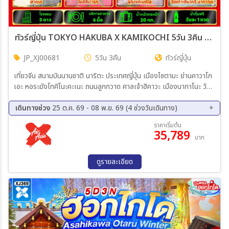
ทัวร์ญี่ปุ่น TOKYO HAKUBA X KAMIKOCHI 5วัน 3คืน (XJ)
JP_XJ00681
5วัน 3คืน
ทัวร์ญี่ปุ่น
เที่ยวจีน สนามบินนานชาติ นาริตะ ประเทศญี่ปุ่น เมืองไซตามะ ย่านคาวาโก
เอะ หอระฆังโทคิโนะคะเนะ ถนนลูกกวาด ศาลเจ้าฮิคาวะ เมืองนากาโนะ วัด
เซ็นโคจิ ฮาคุบะ อิวาตาเกะ เมาท์เท่น รีสอร์ท อิวาตาเกะ กอนโดลา ลิฟต์ โน
อาห์ ฮาคุบะ เมาท์เท่น ฮาร์เบอร์ เดอะซิตี้ เบเกอรี่ อิวาตาเกะ ยู้ฮู สวิง
เดินทางช่วง
25 ต.ค. 69 - 08 พ.ย. 69 (4 ช่วงวันเดินทาง)
อุทยานคามิโคจิ จุดชมวิวทะเลสาบสุวะ
25 ต.ค. 69 - 29 ต.ค. 69
29 ต.ค. 69 - 02 พ.ย. 69
ราคาเริ่มต้น
35,789
31 ต.ค. 69 - 04 พ.ย. 69
04 พ.ย. 69 - 08 พ.ย. 69
บาท
ดูรายละเอียด