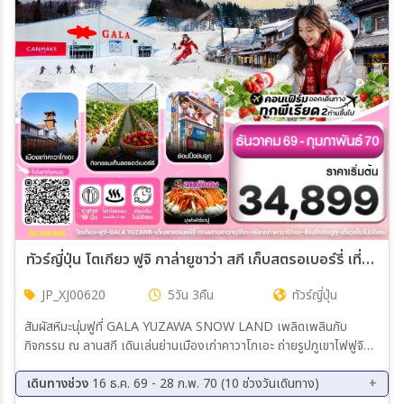
เมือง
สายการบิน
ตั้งแต่วันที่
ถึงวันที่
ทัวร์ญี่ปุ่น โตเกียว ฟูจิ กาล่ายูซาว่า สกี เก็บสตรอเบอร์รี่ เที่ยวเต็มไม่มีอิสระ 5วัน 3คืน (XJ)
JP_XJ00620
5วัน 3คืน
ทัวร์ญี่ปุ่น
เฉพาะเดือน
สัมผัสหิมะนุ่มฟูที่ GALA YUZAWA SNOW LAND เพลิดเพลินกับ
กิจกรรม ณ ลานสกี เดินเล่นย่านเมืองเก่าคาวาโกเอะ ถ่ายรูปภูเขาไฟฟูจิ
เฉพาะเทศกาล
ริมทะเลสาบ คาวากุจิโกะ เพลิดเพลินกับกิจกรรมเก็บสตรอเบอร์รี่ที่ญี่ปุ่น
ช้อปปิ้งชินจูกุ , ช้อปปิ้งมิตสุย เอาท์เล็ต อิ่มอร่อยกับเมนูพิเศษ !! บุฟเฟ่ต์ขา
เดินทางช่วง
16 ธ.ค. 69 - 28 ก.พ. 70 (10 ช่วงวันเดินทาง)
ปูยักษ์