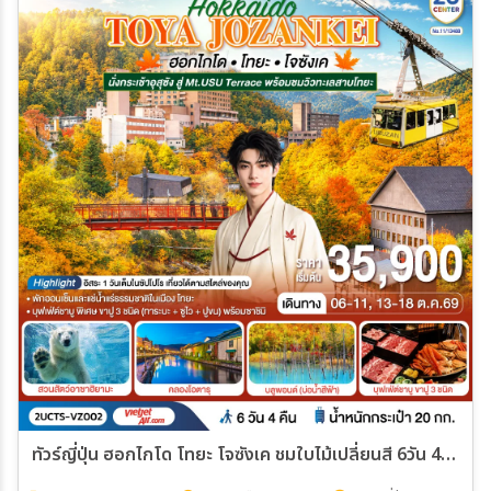
ทัวร์ญี่ปุ่น ฮอกไกโด โทยะ โจซังเค ชมใบไม้เปลี่ยนสี 6วัน 4คืน (VZ)