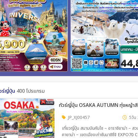
วร์ญี่ปุ่น
400 โปรแกรม
ทัวร์ญี่ปุ่น OSAKA AUTUMN ทุ่งหญ้าสีชม
JP_XJ00457
5วัน 
เที่ยวญี่ปุ่น สนามบินคันไซ – อาราชิยาม่า – สวนป่าไผ่อาราชิยาม่า – อิออน มอลล์ หมู่บ้านชิราคาวาโกะ – ทา
คายาม่า – เขตเมืองเก่าซันมาชิซึจิ EXPO70 COMMEMORATIVE PARK – ตลาดคุโรมง – DUTY