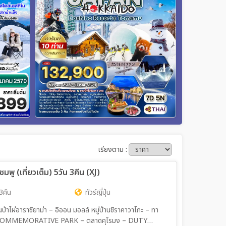
เรียงตาม :
พู (เที่ยวเต็ม) 5วัน 3คืน (XJ)
3คืน
ทัวร์ญี่ปุ่น