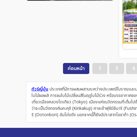
ก่อนหน้า
1
3
4
ทัวร์ญี่ปุ่น
ประเทศที่มีการผสมผสานระหว่างประเพณีโบราณและนวัตก
ใบไม้ผลผลิ การชมใบไม้เปลี่ยนสีในฤดูใบไม้ร่วง หรือบรรยากา
เที่ยวเมืองหลวงโตเกียว (Tokyo) เมืองแห่งนวัตกรรมที่เต็มไปด
ว่าจะเป็นวัดทองคินคะคุจิ (Kinkakuji) ศาลเจ้าฟุชิมิอินาริ (Fus
ริ (Dotonbori) อันโด่งดัง นอกจากนี้ก็ยังมีปราสาทโอซาก้า (O