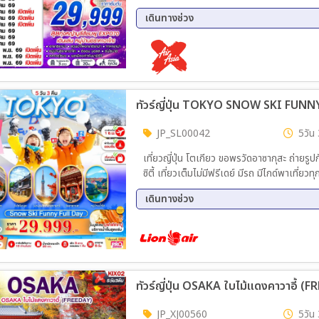
FREE – ย่านชินไซบาชิ
เดินทางช่วง
16 ต.ค. 69 - 20 ต.ค. 69
17 ต.
21 ต.ค. 69 - 25 ต.ค. 69
22 ต.
26 ต.ค. 69 - 30 ต.ค. 69
27 ต.
29 ต.ค. 69 - 02 พ.ย. 69
30 ต.
ทัวร์ญี่ปุ่น TOKYO SNOW SKI FUNNY
JP_SL00042
5วัน 
เที่ยวญี่ปุ่น โตเกียว ขอพรวัดอาซากุสะ ถ่ายร
ซิตี้ เที่ยวเต็มไม่มีฟรีเดย์ มีรถ มีไกด์พาเที่ยวทุกวัน พิเศษ:ใส่ชุดยูกะตะฟรี บริการอาหาร 5 มื้อ พักนาริตะระดับ
3 ดาว 2 คืน + พักออนเซน 1 คืน
เดินทางช่วง
01 ธ.ค. 69 - 05 ธ.ค. 69
02 ธ.
05 ธ.ค. 69 - 09 ธ.ค. 69
06 ธ.
09 ธ.ค. 69 - 13 ธ.ค. 69
10 ธ.
15 ธ.ค. 69 - 19 ธ.ค. 69
16 ธ.
ทัวร์ญี่ปุ่น OSAKA ใบไม้แดงคาวาอี้ (F
19 ธ.ค. 69 - 23 ธ.ค. 69
20 ธ.
23 ธ.ค. 69 - 27 ธ.ค. 69
05 ม.
JP_XJ00560
5วัน 