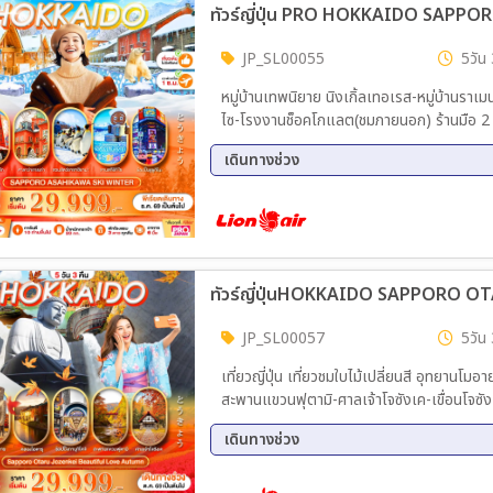
29 ม.ค. 70 - 02 ก.พ. 70
12 ก.
19 ก.พ. 70 - 23 ก.พ. 70
24 ก.
JP_SL00055
5วัน 
03 มี.ค 70 - 07 มี.ค 70
05 มี
หมู่บ้านเทพนิยาย นิงเกิ้ลเทอเรส-หมู่บ้านราเ
12 มี.ค 70 - 16 มี.ค 70
ไซ-โรงงานช็อคโกแลต(ชมภายนอก) ร้านมือ 2
กิโคจิ
เดินทางช่วง
04 ธ.ค. 69 - 08 ธ.ค. 69
11 ธ.
08 ม.ค. 70 - 12 ม.ค. 70
15 ม.
29 ม.ค. 70 - 02 ก.พ. 70
12 ก.
26 ก.พ. 70 - 02 มี.ค 70
05 มี
19 มี.ค 70 - 23 มี.ค 70
26 มี
JP_SL00057
5วัน 
เที่ยวญี่ปุ่น เที่ยวชมใบไม้เปลี่ยนสี อุทยานโมอ
สะพานแขวนฟุตามิ-ศาลเจ้าโจซังเค-เขื่อนโจซังเค ช
กิโคจิ+มิตซุยเอ้าท์เลต
เดินทางช่วง
30 ต.ค. 69 - 03 พ.ย. 69
06 พ.