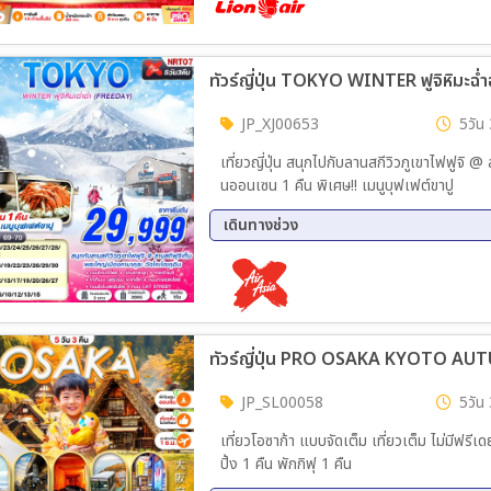
20 พ.ย. 69 - 24 พ.ย. 69
27 พ.
ทัวร์ญี่ปุ่น TOKYO WINTER ฟูจิหิมะฉ่ำ
JP_XJ00653
5วัน 
เที่ยวญี่ปุ่น สนุกไปกับลานสกีวิวภูเขาไฟฟูจิ 
นออนเซน 1 คืน พิเศษ!! เมนูบุฟเฟต์ขาปู
เดินทางช่วง
16 ธ.ค. 69 - 20 ธ.ค. 69
17 ธ.
23 ธ.ค. 69 - 27 ธ.ค. 69
24 ธ.
26 ธ.ค. 69 - 30 ธ.ค. 69
27 ธ.
29 ธ.ค. 69 - 02 ม.ค. 70
30 ธ.
01 ม.ค. 70 - 05 ม.ค. 70
15 ม.
19 ม.ค. 70 - 23 ม.ค. 70
22 ม.
JP_SL00058
5วัน 
26 ม.ค. 70 - 30 ม.ค. 70
29 ม.
เที่ยวโอซาก้า แบบจัดเต็ม เที่ยวเต็ม ไม่มีฟรี
03 มี.ค 70 - 07 มี.ค 70
05 มี
ปิ้ง 1 คืน พักกิฟุ 1 คืน
10 มี.ค 70 - 14 มี.ค 70
12 มี