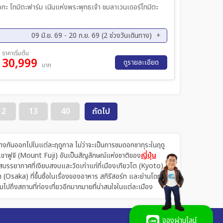
ะโอกะ โทมิตะฟาร์ม เนินแห่งพระพุทธเจ้า ชมลาเวนเดอร์โทมิตะ
09 มิ.ย. 69 - 20 ก.ย. 69 (2 ช่วงวันเดินทาง)
ย. 69 - 20 ส.ค. 69
ราคาเริ่มต้น
30,999
ดูรายละเอียด
บาท
12
13
40
ถัดไป
งกันออกไปในแต่ละฤดูกาล ไม่ว่าจะเป็นการชมดอกซากุระในฤดู
ขาฟูจิ (Mount Fuji) อันเป็นสัญลักษณ์แห่งชาติของ
ญี่ปุ่น
บรรยากาศที่เงียบสงบและวัดเก่าแก่ที่เมืองเกียวโต (Kyoto) ไม่
า (Osaka) ที่ขึ้นชื่อในเรื่องของอาหาร สกีรีสอร์ท และย่านโดทงโบ
ไปถึงสถานที่ท่องเที่ยวอีกมากมายที่น่าสนใจในแต่ละเมือง
จองผ่านไลน์