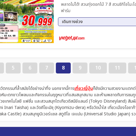
พลาดไม่ได้! สวนทุ่งดอกไม้ 7 สี สวนชิกิไซโน
ฟาร์ม
เดินทางช่วง
25 ส.ค. 69 - 30 ส.ค. 69
15 ก.
5
6
7
8
9
10
11
รรมที่ล้ำสมัยได้อย่างน่าทึ่ง นอกจากนี้การ
เที่ยวญี่ปุ่น
ก็ยังมีความสวยงามแตกต่า
ศของหิมะตกขาวโพลนและกิจกรรมในฤดูหนาวที่แสนสนุกสนาน และห้ามพลาดกับการชมภูเ
้วยเทคโนโลยี แฟชั่น และสวนสนุกโตเกียวดิสนีย์แลนด์ (Tokyo Disneyland) สัมผัส
himi Inari Taisha) และวัดคิโยะมิซุ (Kiyomizu-dera) หรือวัดน้ำใส เที่ยวเมืองโอซาก้
saka Castle) สวนสนุกยูนิเวอร์แซล สตูดิโอ เจแปน (Universal Studio Japan) รวม