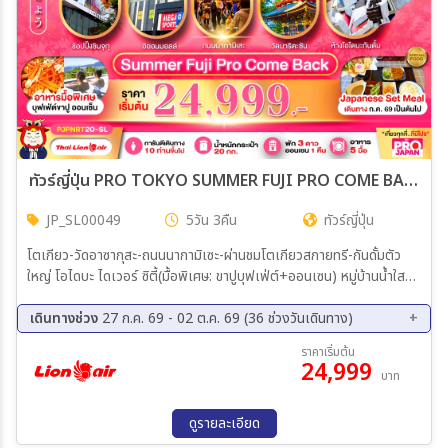
ทัวร์ญี่ปุ่น PRO TOKYO SUMMER FUJI PRO COME BACK FULL DAY 5วัน 3คืน (SL)
JP_SL00049
5วัน 3คืน
ทัวร์ญี่ปุ่น
โตเกียว-วัดอาซากุสะ-ถนนนากามิเซะ-ผ่านชมโตเกียวสกายทรี-กันดั้มตัว
ใหญ่ โอไดบะ ไดเวอร์ ซิตี้(มื้อพิเศษ: ขาปูบุฟเฟ่ต์+ออนเซน) หมู่บ้านน้ำใส
โอชิโนะฮักไก-พิพิธภัณฑ์แผ่นดินไหว ช้อปปิ้ง DUTY FREE-ช้อปปิ้งชินจูกุ
วัดนาริตะซัน-มิตซุยเอ้าท์เลต-อิออนมอลล์ พิพิธภัณฑ์กลางแจ้ง-สนามบิน
เดินทางช่วง
27 ก.ค. 69 - 02 ต.ค. 69 (36 ช่วงวันเดินทาง)
นาริตะ
07 ส.ค. 69 - 11 ส.ค. 69
08 ส.ค. 69 - 12 ส.ค. 69
ราคาเริ่มต้น
24,999
10 ส.ค. 69 - 14 ต.ค. 69
11 ส.ค. 69 - 15 ส.ค. 69
บาท
12 ส.ค. 69 - 16 ส.ค. 69
14 ส.ค. 69 - 18 ส.ค. 69
15 ส.ค. 69 - 19 ส.ค. 69
17 ส.ค. 69 - 21 ส.ค. 69
ดูรายละเอียด
18 ส.ค. 69 - 22 ส.ค. 69
19 ส.ค. 69 - 23 ส.ค. 69