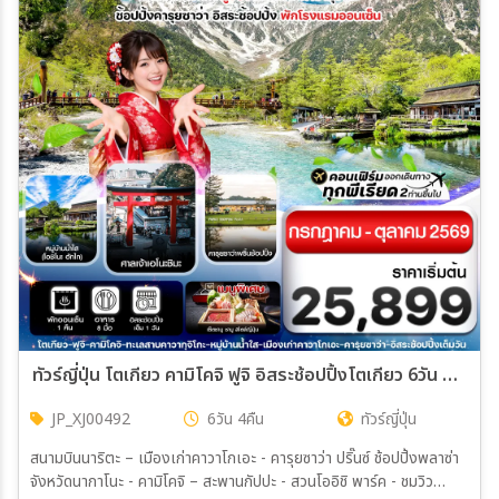
ทัวร์ญี่ปุ่น โตเกียว คามิโคจิ ฟูจิ อิสระช้อปปิ้งโตเกียว 6วัน 4คืน (XJ)
JP_XJ00492
6วัน 4คืน
ทัวร์ญี่ปุ่น
สนามบินนาริตะ – เมืองเก่าคาวาโกเอะ - คารุยซาว่า ปริ๊นซ์ ช้อปปิ้งพลาซ่า
จังหวัดนากาโนะ - คามิโคจิ – สะพานกัปปะ - สวนโออิชิ พาร์ค - ชมวิว