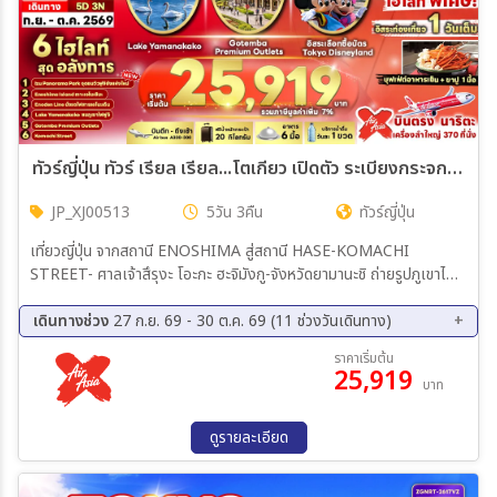
ทัวร์ญี่ปุ่น ทัวร์ เรียล เรียล...โตเกียว เปิดตัว ระเบียงกระจก 5วัน 3คืน (XJ)
JP_XJ00513
5วัน 3คืน
ทัวร์ญี่ปุ่น
เที่ยวญี่ปุ่น จากสถานี ENOSHIMA สู่สถานี HASE-KOMACHI
STREET- ศาลเจ้าสึรุงะ โอะกะ ฮะจิมังกู-จังหวัดยามานะชิ ถ่ายรูปภูเขาไฟ
ฟูจิ ริมทะเลสาบยามานากาโกะ- เรียนรู้พิธีชงชาญี่ปุ่น-จังหวัดชิซุโอะกะ-
GOTEMBA PREMIUM OUTLETS-IZU PANORAMA PARK (รวม
เดินทางช่วง
27 ก.ย. 69 - 30 ต.ค. 69 (11 ช่วงวันเดินทาง)
กระเช้า)-เมืองนาริตะ อิสระท่องเที่ยวเต็มวัน (ไม่มีรถบัสให้บริการ)
27 ก.ย. 69 - 01 ต.ค. 69
02 ต.ค. 69 - 06 ต.ค. 69
ราคาเริ่มต้น
25,919
04 ต.ค. 69 - 08 ต.ค. 69
05 ต.ค. 69 - 09 ต.ค. 69
บาท
06 ต.ค. 69 - 10 ต.ค. 69
13 ต.ค. 69 - 17 ต.ค. 69
16 ต.ค. 69 - 20 ต.ค. 69
18 ต.ค. 69 - 22 ต.ค. 69
ดูรายละเอียด
19 ต.ค. 69 - 23 ต.ค. 69
25 ต.ค. 69 - 29 ต.ค. 69
26 ต.ค. 69 - 30 ต.ค. 69