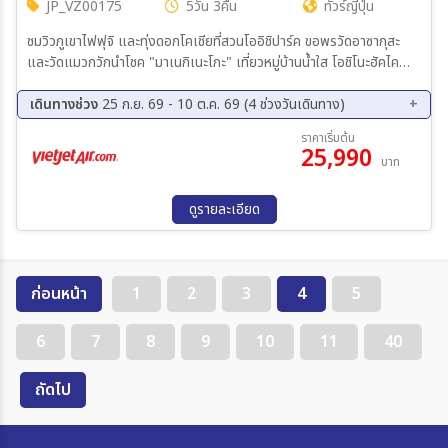
JP_VZ00175
5วัน 3คืน
ทัวร์ญี่ปุ่น
ชมวิวภูเขาไฟฟุจิ และทุ่งดอกโคเชียที่สวนโออิชิปาร์ค ขอพรวัดอาซากุสะ
และวัดแมวกวักนำโชค "มาเนกิเนะโกะ" เที่ยวหมู่บ้านน้ำใส โอชิโนะฮัคไค
ช้อปปิ้งชินจูกุ
เดินทางช่วง
25 ก.ย. 69 - 10 ต.ค. 69 (4 ช่วงวันเดินทาง)
25 ก.ย. 69 - 29 ก.ย. 69
29 ก.ย. 69 - 03 ต.ค. 69
ราคาเริ่มต้น
25,990
03 ต.ค. 69 - 07 ต.ค. 69
06 ต.ค. 69 - 10 ต.ค. 69
บาท
ดูรายละเอียด
ก่อนหน้า
1
2
3
4
5
6
7
8
9
10
11
40
ถัดไป