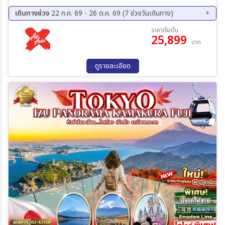
ทะเลสาบคาวากุจิโกะ หมู่บ้านน้ำใสโอชิโนะ ฮักไก – พิพิธภัณฑ์แผ่นดินไหว –
เกาะเอโนชิมะ – ศาลเจ้าเอโนชิมะ ถนนเบ็นไซเท็นนากามิเสะ – ท่าเรือนิชิอุระ
เดินทางช่วง
22 ก.ค. 69 - 26 ต.ค. 69 (7 ช่วงวันเดินทาง)
- อิออนมอลล์ อิสระช้อปปิ้ง และอิสระท่องเที่ยวตามอัธยาศัย หรือ เที่ยว
26 ส.ค. 69 - 31 ส.ค. 69
09 ก.ย. 69 - 14 ก.ย. 69
ราคาเริ่มต้น
สวนสนุก โตเกียวดิสนีย์แลนด์ (ไม่รวมค่าบัตรเข้า) **มีไกด์คอยบริการให้
25,899
16 ก.ย. 69 - 21 ก.ย. 69
30 ก.ย. 69 - 05 ต.ค. 69
บาท
คำแนะนำในการเดินทาง** สนามบินนาริตะ– สนามบินดอนเมือง XJ601
07 ต.ค. 69 - 12 ต.ค. 69
14 ต.ค. 69 - 19 ต.ค. 69
NRT-DMK (09.15-14.40)
21 ต.ค. 69 - 26 ต.ค. 69
ดูรายละเอียด