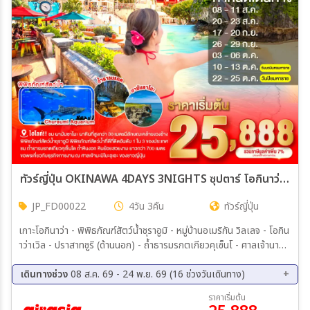
ทัวร์ญี่ปุ่น OKINAWA 4DAYS 3NIGHTS ซุปตาร์ โอกินาว่าชิลจัด ทะเลชัดมาก 4วัน 3คืน (FD)
JP_FD00022
4วัน 3คืน
ทัวร์ญี่ปุ่น
เกาะโอกินาว่า - พิพิธภัณฑ์สัตว์น้ำชุราอูมิ - หมู่บ้านอเมริกัน วิลเลจ - โอกิน
าว่าเวิล - ปราสาทชูริ (ด้านนอก) - ถ้ำธารมรกตเกียวคุเซ็นโ - ศาลเจ้านามิ
โนะอุเอะ – ห้างสรรพสินค้า พาร์โค ซิตี้
เดินทางช่วง
08 ส.ค. 69 - 24 พ.ย. 69 (16 ช่วงวันเดินทาง)
08 ส.ค. 69 - 11 ส.ค. 69
20 ส.ค. 69 - 23 ส.ค. 69
ราคาเริ่มต้น
17 ก.ย. 69 - 20 ก.ย. 69
26 ก.ย. 69 - 29 ก.ย. 69