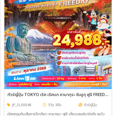
ทัวร์ญี่ปุ่น TOKYO เริศ เริศแก คามากุระ ชินจูกุ ฟูจิ FREEDAY 5วัน 3คืน (SL)
JP_SL00048
5วัน 3คืน
ทัวร์ญี่ปุ่น
เริศทุกมุมกับเส้นทางโตเกียว–คามาคุระ–ฟูจิ เที่ยวแลนด์มาร์กดัง ชมวิว