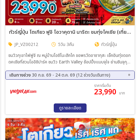
ทัวร์ญี่ปุ่น โตเกียว ฟูจิ โอวาคุดานิ นาริตะ ชมทุ่งโคเชีย (เที่ยวครบทุกวัน) 5วัน 3คืน (VZ)
JP_VZ00212
5วัน 3คืน
ทัวร์ญี่ปุ่น
ชมวิวภุเขาไฟฟูจิ ณ หมู่บ้านโอชิโนะฮัคไค ขอพรวัดอาซากุสะ เช็คอินทุ่งดอก
ดคเชียที่สวนโออิชิปาร์ค ชมวิว Earth Valley ช้อปปิ้งแบบจุใจ ย่านชินจุกุ
และชิบูย่า
เดินทางช่วง
30 ก.ย. 69 - 24 ต.ค. 69 (12 ช่วงวันเดินทาง)
30 ก.ย. 69 - 04 ต.ค. 69
01 ต.ค. 69 - 05 ต.ค. 69
ราคาเริ่มต้น
23,990
02 ต.ค. 69 - 06 ต.ค. 69
07 ต.ค. 69 - 11 ต.ค. 69
บาท
09 ต.ค. 69 - 13 ต.ค. 69
10 ต.ค. 69 - 14 ต.ค. 69
13 ต.ค. 69 - 17 ต.ค. 69
15 ต.ค. 69 - 19 ต.ค. 69
ดูรายละเอียด
16 ต.ค. 69 - 20 ต.ค. 69
18 ต.ค. 69 - 22 ต.ค. 69
19 ต.ค. 69 - 23 ต.ค. 69
20 ต.ค. 69 - 24 ต.ค. 69