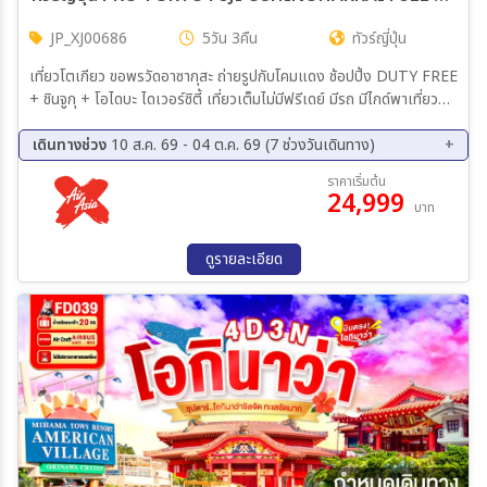
JP_XJ00686
5วัน 3คืน
ทัวร์ญี่ปุ่น
เที่ยวโตเกียว ขอพรวัดอาซากุสะ ถ่ายรูปกับโคมแดง ช้อปปิ้ง DUTY FREE
+ ชินจูกุ + โอไดบะ ไดเวอร์ซิตี้ เที่ยวเต็มไม่มีฟรีเดย์ มีรถ มีไกด์พาเที่ยวทุก
วัน พิเศษ:ใส่ชุดยูกะตะฟรี บริการอาหาร 5 มื้อ พักนาริตะระดับ 3 ดาว 2 คืน
+ พักออนเซน 1 คืน
เดินทางช่วง
10 ส.ค. 69 - 04 ต.ค. 69 (7 ช่วงวันเดินทาง)
10 ส.ค. 69 - 14 ส.ค. 69
21 ส.ค. 69 - 25 ส.ค. 69
ราคาเริ่มต้น
24,999
29 ส.ค. 69 - 02 ก.ย. 69
05 ก.ย. 69 - 09 ก.ย. 69
บาท
12 ก.ย. 69 - 16 ก.ย. 69
19 ก.ย. 69 - 23 ก.ย. 69
30 ก.ย. 69 - 04 ต.ค. 69
ดูรายละเอียด