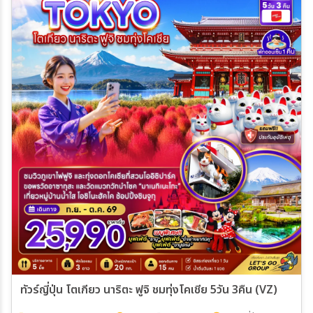
ทัวร์ญี่ปุ่น โตเกียว นาริตะ ฟูจิ ชมทุ่งโคเชีย 5วัน 3คืน (VZ)