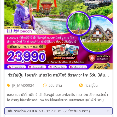
เมือง
สายการบิน
ตั้งแต่วันที่
ถึงวันที่
ทัวร์ญี่ปุ่น โอซาก้า เกียวโต คามิโคจิ ชิราคาวาโกะ 5วัน 3คืน (MM)
JP_MM00024
5วัน 3คืน
ทัวร์ญี่ปุ่น
เฉพาะเดือน
ชมรรรมชาติที่คามิโคจิ เช็คอินหมู่บ้านมรดกโลกชิราคาวาโกะ สักการะวัดน้ำ
ใส ถ่ายรูปคู่เสาโทริอิสีแดง ช้อปปิ้งซินไซบาชิ เมนูพิเศษ!! บุฟเฟ่ต์ “ชาบู
เฉพาะเทศกาล
สไตล์ญี่ปุ่น
เดินทางช่วง
20 ส.ค. 69 - 15 ก.ย. 69 (7 ช่วงวันเดินทาง)