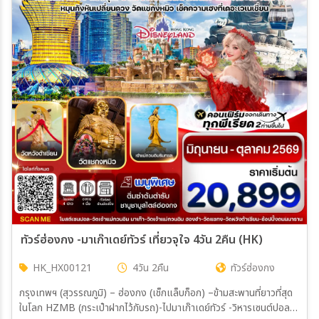
ทัวร์ฮ่องกง -มาเก๊าเดย์ทัวร์ เที่ยวจุใจ 4วัน 2คืน (HK)
HK_HX00121
4วัน 2คืน
ทัวร์ฮ่องกง
กรุงเทพฯ (สุวรรณภูมิ) – ฮ่องกง (เช็กแล็บก็อก) –ข้ามสะพานที่ยาวที่สุด
ในโลก HZMB (กระเป๋าฝากไว้กับรถ)-ไปมาเก๊าเดย์ทัวร์ -วิหารเซนต์ปอล-