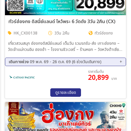
ทัวร์ฮ่องกง ดิสนี่ย์แลนด์ ไหว้พระ 6 วัดดัง 3วัน 2คืน (CX)
HK_CX00138
3วัน 2คืน
ทัวร์ฮ่องกง
เที่ยวสวนสนุก ฮ่องกงดิสนีย์แลนด์ เต็มวัน รวมรถรับ-ส่ง เกาะฮ่องกง –
วัดเจ้าแม่กวนอิม ฮองฮำ – โรงงานจิวเวลรี่ – ร้านหยก – วัดหวังต้าเซียน
– วัดแชกงหมิว – ช้อปปิ้งย่านมงก๊ก – สนามบินฮ่องกง (เซ็กแล็บก็อก) -
กรุงเทพฯ (สุวรรณภูมิ)
เดินทางช่วง
09 พ.ค. 69 - 26 ต.ค. 69 (6 ช่วงวันเดินทาง)
22 ส.ค. 69 - 24 ส.ค. 69
12 ก.ย. 69 - 14 ก.ย. 69
ราคาเริ่มต้น
20,899
19 ก.ย. 69 - 21 ก.ย. 69
03 ต.ค. 69 - 05 ต.ค. 69
บาท
17 ต.ค. 69 - 19 ต.ค. 69
24 ต.ค. 69 - 26 ต.ค. 69
ดูรายละเอียด