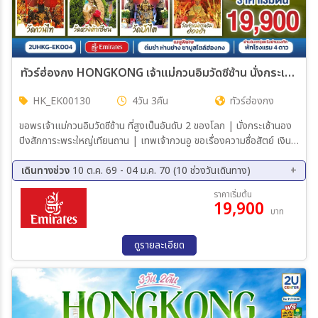
ทัวร์ฮ่องกง HONGKONG เจ้าแม่กวนอิมวัดซีซ้าน นั่งกระเช้านองปิง แชกงหมิว ลงห้องลับวัดหวังต้าเซียน 4วัน 3คืน (EK)
HK_EK00130
4วัน 3คืน
ทัวร์ฮ่องกง
ขอพรเจ้าแม่กวนอิมวัดซีซ้าน ที่สูงเป็นอันดับ 2 ของโลก | นั่งกระเช้านอง
ปิงสักการะพระใหญ่เทียนถาน | เทพเจ้ากวนอู ขอเรื่องความซื่อสัตย์ เงิน
ทอง ธุรกิจมั่นคง | ขอพรองค์แชกง โชคลาภ การเงิน และธุรกิจ |
เทพเจ้าปักไต่ ขอพรเรื่องความสำเร็จในชีวิตและการงาน | ลงห้องลับวัด
เดินทางช่วง
10 ต.ค. 69 - 04 ม.ค. 70 (10 ช่วงวันเดินทาง)
หวังต้าเซียน สักการะสิ่งศักดิ์สิทธิ์ เสริมมงคลชีวิต | เจ้าแม่กวนอิมฮ่องฮำ
10 ต.ค. 69 - 13 ต.ค. 69
22 ต.ค. 69 - 25 ต.ค. 69
ราคาเริ่มต้น
ขอเรื่องเงิน ทรัพย์สิน และความมั่งคั่ง | อิสระท่องเที่ยว 1 วัน เลือกซื้อ
19,900
29 ต.ค. 69 - 01 พ.ย. 69
19 พ.ย. 69 - 22 พ.ย. 69
บาท
บัตรดิสนีย์แลนด์หรือช้อปปิ้งจุใจ | พักโรงแรม 4 ดาว แหล่งช้อปปิ้ง.. ย่าน
26 พ.ย. 69 - 29 พ.ย. 69
03 ธ.ค. 69 - 06 ธ.ค. 69
จิมซาจุ่ยหรือย่านมงก๊ก | เมนูพิเศษ.. ติ่มซำฮ่องกง ห่านย่างรสเลิศ และชา
05 ธ.ค. 69 - 08 ธ.ค. 69
10 ธ.ค. 69 - 13 ธ.ค. 69
บูสไตล์ฮ่องกง
ดูรายละเอียด
24 ธ.ค. 69 - 27 ธ.ค. 69
01 ม.ค. 70 - 04 ม.ค. 70