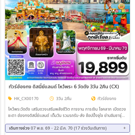
เมือง
สายการบิน
ตั้งแต่วันที่
ถึงวันที่
ทัวร์ฮ่องกง ดิสนี่ย์แลนด์ ไหว้พระ 6 วัดดัง 3วัน 2คืน (CX)
HK_CX00170
3วัน 2คืน
ทัวร์ฮ่องกง
เฉพาะเดือน
ไหว้พระวัดดัง เสริมดวงเสริมพลังชีวิต การงาน การเงิน โชคลาภ เปิดดวง
ชะตา ฮ่องกงดิสนี่ย์แลนด์ เต็มวัน รวมรถรับ-ส่ง ช้อปปิ้งจุใจ ย่านจิมซาจุ่ย
เฉพาะเทศกาล
และย่านมงก๊ก พิเศษเมนู ติ่มซำต้นตำรับ ชาบูชาบูสไตล์ฮ่องกง // พัก
โรงแรม 4 ดาวทุกคืน แถมฟรีถุงผ้าลดโลกร้อนท่านละ 1 ใบ
เดินทางช่วง
07 พ.ย. 69 - 22 มี.ค. 70 (17 ช่วงวันเดินทาง)