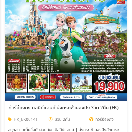
ทัวร์ฮ่องกง ดิสนีย์แลนด์ นั่งกระเช้านองปิง 3วัน 2คืน (EK)
HK_EK00141
3วัน 2คืน
ทัวร์ฮ่องกง
สนุกสนานเต็มอิ่มกับสวนสนุก ดิสนีย์แลนด์ | นั่งกระเช้านองปิงสักการะ