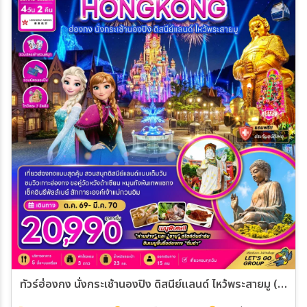
ทัวร์ฮ่องกง นั่งกระเช้านองปิง ดิสนีย์แลนด์ ไหว้พระสายมู (ไหว้พระ 7 วัดดัง) 4วัน 2คืน (HX)