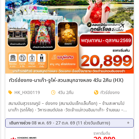
ทัวร์ฮ่องกง-มาเก๊า-จูไห่-สวนสนุกฉางหลง 4วัน 2คืน (HX)
HK_HX00119
4วัน 2คืน
ทัวร์ฮ่องกง
สนามบินสุวรรณภูมิ – ฮ่องกง (สนามบินเช็กแล็บก็อก) – ข้ามสะพานไป
มาเก๊า (รถโค้ช) - วิหารเซนต์ปอล -วัดเจ้าแม่กวนอิมมาเก๊า- ร้านขนม –
ผ่านชมเจ้าแม่กวนอิมริมทะเล- ถ่ายรูปคู่หอไอเฟล THE PARISIAN –
THE VENETIAN MACAO – ข้ามด่านไปเมืองจูไห่ วัดผู่โถ่ว-สวนสนุก
เดินทางช่วง
08 พ.ค. 69 - 27 ต.ค. 69 (11 ช่วงวันเดินทาง)
ฉางหลง Ocean Kingdom Zone-ถ่ายรูปคู่จูไห่ฟิชเชอร์เกิร์ล(แม่นางหวี
21 ส.ค. 69 - 24 ส.ค. 69
11 ก.ย. 69 - 14 ก.ย. 69
ราคาเริ่มต้น
หนี่) -ผ่านชมถนนคู่รัก– ชมโรงละครหอไข่มุก-เข้าที่พัก เมืองจูไห่ –ข้าม
12 ก.ย. 69 - 15 ก.ย. 69
19 ก.ย. 69 - 22 ก.ย. 69