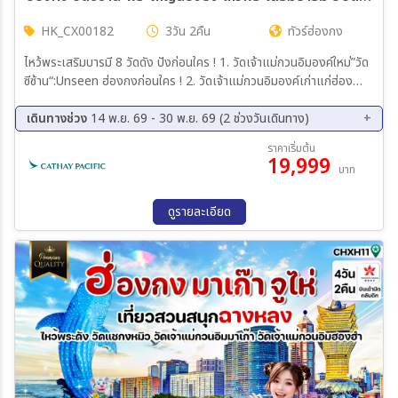
HK_CX00182
3วัน 2คืน
ทัวร์ฮ่องกง
ไหว้พระเสริมบารมี 8 วัดดัง ปังก่อนใคร ! 1. วัดเจ้าแม่กวนอิมองค์ใหม่”วัด
ซีซ้าน“:Unseen ฮ่องกงก่อนใคร ! 2. วัดเจ้าแม่กวนอิมองค์เก่าแก่ฮ่องฮำ :
ยืมเงินเจ้าแม่กวนอิม 3. เจ้าแม่กวนอิมรีพลัสเบย์และองค์ไฉ่ซิงเอี๊ยะ :โชค
ลาภเงินทอง/หน้าที่การงาน/ธุรกิจการค้า 4. พระใหญ่โป๋หลิน(พระใหญ่นอง
เดินทางช่วง
14 พ.ย. 69 - 30 พ.ย. 69 (2 ช่วงวันเดินทาง)
ปิง) : นั่งกระเช้า360 องศา 5. วัดแชกงหมิวหรือวัดกังหัน : หมุนกังหันนำ
14 พ.ย. 69 - 16 พ.ย. 69
28 พ.ย. 69 - 30 พ.ย. 69
ราคาเริ่มต้น
โชค/ขอหน้าที่การงาน/ธุรกิจการค้า/โชคลาภเงินทอง 6. วัดหวังต้าเซียน :
19,999
บาท
ขอพรเรื่องสุขภาพ 7. วัดหลินฟ้า หรือ วัดเจ้าแม่กวนอิมดอกบัว :ขอโชค
ลาภเงินทอง 8. วัดกวนไท หรือ วัดกวนอู :ขอเรื่องธุรกิจการค้า หน้าที่การ
งาน พิเศษ! ทานห่านย่างแสนอร่อย+ บุฟเฟ่ต์ชาบู
ดูรายละเอียด