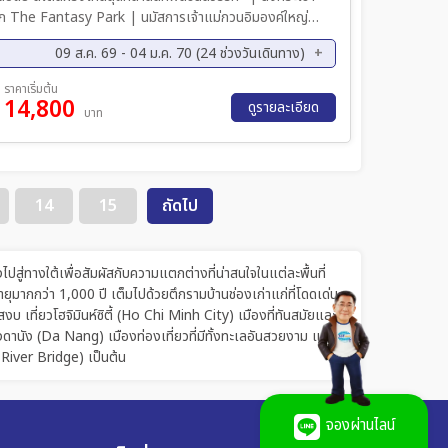
นสนุก The Fantasy Park | นมัสการเจ้าแม่กวนอิมองค์ใหญ่
09 ส.ค. 69 - 04 ม.ค. 70 (24 ช่วงวันเดินทาง)
INA CAFÉ " เมนูพิเศษ!! อิ่มอร่อยกับ
๊ด"
ค. 69 - 24 ส.ค. 69
28 ส.ค. 69 - 31 ส.ค. 69
ราคาเริ่มต้น
14,800
ย. 69 - 14 ก.ย. 69
18 ก.ย. 69 - 21 ก.ย. 69
ดูรายละเอียด
บาท
ค. 69 - 05 ต.ค. 69
09 ต.ค. 69 - 12 ต.ค. 69
ค. 69 - 19 ต.ค. 69
23 ต.ค. 69 - 26 ต.ค. 69
ย. 69 - 09 พ.ย. 69
13 พ.ย. 69 - 16 พ.ย. 69
14
15
ถัดไป
ย. 69 - 30 พ.ย. 69
04 ธ.ค. 69 - 07 ธ.ค. 69
ค. 69 - 14 ธ.ค. 69
18 ธ.ค. 69 - 21 ธ.ค. 69
ค. 69 - 30 ธ.ค. 69
01 ม.ค. 70 - 04 ม.ค. 70
สู่ทางใต้เพื่อสัมผัสกับความแตกต่างที่น่าสนใจในแต่ละพื้นที่
มากกว่า 1,000 ปี เต็มไปด้วยตึกรามบ้านช่องเก่าแก่ที่โดดเด่น
เที่ยวโฮจิมินห์ซิตี้ (Ho Chi Minh City) เมืองที่ทันสมัยและ
ดานัง (Da Nang) เมืองท่องเที่ยวที่มีทั้งทะเลอันสวยงาม และ
 River Bridge) เป็นต้น
จองผ่านไลน์