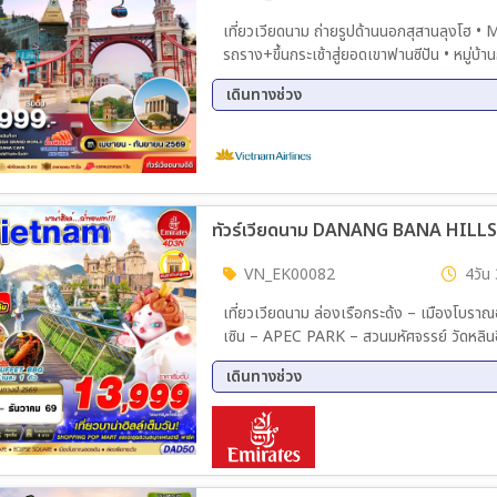
08 ต.ค. 69 - 11 ต.ค. 69
12 ต.
เที่ยวเวียดนาม ถ่ายรูปด้านนอกสุสานลุงโ
14 ต.ค. 69 - 17 ต.ค. 69
17 ต.
รถราง+ขึ้นกระเช้าสู่ยอดเขาฟานซีปัน • หมู่บ้านก๊า
19 ต.ค. 69 - 22 ต.ค. 69
20 ต.
เวียดนาม •ขอพรเจ้าแม่กวนอิม •ฮานอย •ร้านเยื่อไผ่ •วัดเฉินก๊วก •ทะเลสาบคืนดาบ •ช้อปปิ้งตลาด 36 สาย •
22 ต.ค. 69 - 25 ต.ค. 69
23 ต.
เดินทางช่วง
ร้าน OTOP
25 ต.ค. 69 - 28 ต.ค. 69
08 ส.ค. 69 - 12 ส.ค. 69
13 ส.
19 ส.ค. 69 - 23 ส.ค. 69
21 ส.
27 ส.ค. 69 - 31 ส.ค. 69
28 ส.
04 ก.ย. 69 - 08 ก.ย. 69
09 ก.
ทัวร์เวียดนาม DANANG BANA HILLS บาน่
12 ก.ย. 69 - 16 ก.ย. 69
16 ก.
19 ก.ย. 69 - 23 ก.ย. 69
24 ก.
VN_EK00082
4วัน 
30 ก.ย. 69 - 01 ต.ค. 69
เที่ยวเวียดนาม ล่องเรือกระด้ง – เมืองโบราณฮอยอัน – สะพานญี่ปุ่น – วัดกวางตุ้ง – บ้านโบราณ – วัดนาม
เซิน – APEC PARK – สวนมหัศจรรย์ วัดหลินอึ๋ง – MARINA CAFÉ – ขึ้นกระเช้าบาน่าฮิลล์ – สวยดอกไม้
ฝรั่งเศส – สะพานมือสีทอง – POPMART – จ
เดินทางช่วง
14 ส.ค. 69 - 17 ส.ค. 69
02 ต.
11 ต.ค. 69 - 14 ต.ค. 69
16 ต.
23 ต.ค. 69 - 26 ต.ค. 69
25 ต.
06 พ.ย. 69 - 09 พ.ย. 69
13 พ.