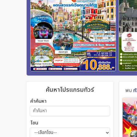
ค้นหาโปรแกรมทัวร์
พบ
ท
คำค้นหา
โซน