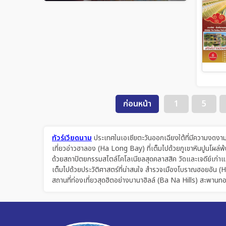
ก่อนหน้า
1
5
ทัวร์เวียดนาม
ประเทศในเอเชียตะวันออกเฉียงใต้ที่มีความงดงา
เที่ยวอ่าวฮาลอง (Ha Long Bay) ที่เต็มไปด้วยภูเขาหินปูนโผล่
ด้วยสถาปัตยกรรมสไตล์โคโลเนียลสุดคลาสสิค วัดและเจดีย์เก่าแก
เต็มไปด้วยประวัติศาสตร์ที่น่าสนใจ สำรวจเมืองโบราณฮอยอัน (H
สถานที่ท่องเที่ยวสุดฮิตอย่างบานาฮิลล์ (Ba Na Hills) สะพ