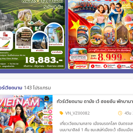
ัวร์เวียดนาม
143 โปรแกรม
ทัวร์เวียดนาม ดานัง เว้ ฮอยอัน พักบาน
VN_VZ00082
4วัน 
เที่ยวเวียดนามกลาง เมืองมรดกโลก บินตรงลงดา
บนบานาฮิลล์ 1 คืน ชมเสน่ห์เมืองเว้ เยือนเมือ