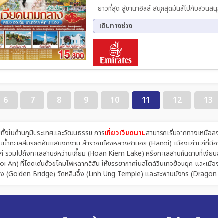
ยาวที่สุด สู่บานาฮิลล์ สนุกสุดมันส์ไปกับสว
ที่สุดของเมืองดานัง |เช็คอินเมืองมรดกโลก พักเมืองโบราณฮอยอัน 1 คืน |สนุกสนานไปกับกิจกรรม!!นั่ง
เดินทางช่วง
เรือกระด้ง หมู่บ้านกั้มทาน |เช็คอินร้านคาเฟ่ SON TRA MAR
บุฟเฟ่ต์นานาชาติบนบานาฮิลล์ และ หม้อไฟซีฟู
09 ส.ค. 69 - 12 ส.ค. 69
21 ส.
04 ก.ย. 69 - 07 ก.ย. 69
11 ก.
25 ก.ย. 69 - 28 ก.ย. 69
02 ต.
11 ต.ค. 69 - 14 ต.ค. 69
16 ต.
30 ต.ค. 69 - 02 พ.ย. 69
06 พ.
6
7
8
9
10
11
12
13
20 พ.ย. 69 - 23 พ.ย. 69
27 พ.
06 ธ.ค. 69 - 09 ธ.ค. 69
11 ธ.
25 ธ.ค. 69 - 28 ธ.ค. 69
27 ธ.
มทั้งในด้านภูมิประเทศและวัฒนธรรม การ
เที่ยวเวียดนาม
สามารถเริ่มจากทางเหนือลงไป
พ้นน้ำทะเลสีมรกตอันแสนงดงาม สำรวจเมืองหลวงฮานอย (Hanoi) เมืองเก่าแก่ที่มีอายุ
่ รวมไปถึงทะเลสาบฮหว่านเกี๊ยม (Hoan Kiem Lake) หรือทะเลสาบคืนดาบที่เงียบสงบ 
oi An) ที่โดดเด่นด้วยโคมไฟหลากสีสัน ให้บรรยากาศในสไตล์วินเทจย้อนยุค และเมือง
านทอง (Golden Bridge) วัดหลินอึ๋ง (Linh Ung Temple) และสะพานมังกร (Dragon