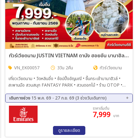
ทัวร์เวียดนาม JUSTIN VIETNAM ดานัง ฮอยอัน บานาฮิลล์ 3วัน 2คืน (EK)
VN_EK00057
3วัน 2คืน
ทัวร์เวียดนาม
เที่ยวเวียดนาม • วัดหลินอิ๋ง • ช้อปปิ้งอัญมณี • ขึ้นกระเช้าบานาฮิวล์ •
สะพานมือ สวนสนุก FANTASY PARK • สวนดอกไม้ • ร้าน OTOP •
ร้านเยื่อไผ่ • เมืองโบราณ ฮอยอัน • ล่องเรือกระด้ง • หมู่บ้านแกะสลักหิน
อ่อน • ร้านผ้าไหม • สะพานมังกร • สนามบินดานัง
เดินทางช่วง
15 พ.ค. 69 - 27 ก.ย. 69 (3 ช่วงวันเดินทาง)
14 ส.ค. 69 - 16 ส.ค. 69
04 ก.ย. 69 - 06 ก.ย. 69
ราคาเริ่มต้น
7,999
25 ก.ย. 69 - 27 ก.ย. 69
บาท
ดูรายละเอียด