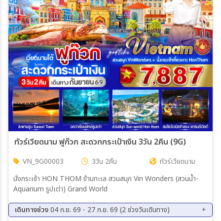
เมือง
สายการบิน
ตั้งแต่วันที่
ถึงวันที่
ทัวร์เวียดนาม ฟูก๊วก สะดวกกระเป๋าเงิน 3วัน 2คืน (9G)
VN_9G00003
3วัน 2คืน
ทัวร์เวียดนาม
เฉพาะเดือน
นั่งกระเช้า HON THOM ข้ามทะเล สวนสนุก Vin Wonders (สวนน้ำ-
Aquarium รูปเต่า) Grand World
เฉพาะเทศกาล
เดินทางช่วง
04 ก.ย. 69 - 27 ก.ย. 69 (2 ช่วงวันเดินทาง)