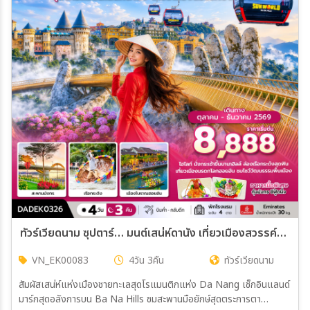
ทัวร์เวียดนาม ซุปตาร์… มนต์เสน่ห์ดานัง เที่ยวเมืองสวรรค์บานาฮิลล์ บินค่ำ-กลับดึก 4วัน 3คืน (EK)
VN_EK00083
4วัน 3คืน
ทัวร์เวียดนาม
สัมผัสเสน่ห์แห่งเมืองชายทะเลสุดโรแมนติกแห่ง Da Nang เช็กอินแลนด์
มาร์กสุดอลังการบน Ba Na Hills ชมสะพานมือยักษ์สุดตระการตา