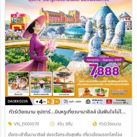
ทัวร์เวียดนาม ซุปตาร์…บินหรูเที่ยวบานาฮิลล์ มันฟินใจไม่ไหวว บินค่ำ-กลับดึก 4วัน 3คืน (EK)
VN_EK00070
4วัน 3คืน
ทัวร์เวียดนาม
นั่งกระเช้าขิ้นบานาฮิลล์ ล่องเรือกระด้งสุดฟิน เที่ยวเมืองมรดกโลกโออ