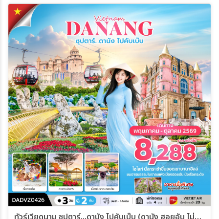
ทัวร์เวียดนาม ซุปตาร์...ดานัง ไปคับเบ๊บ (ดานัง ฮอยอัน ไม่นอนบานาฮิลล์) 3วัน 2คืน (VZ)