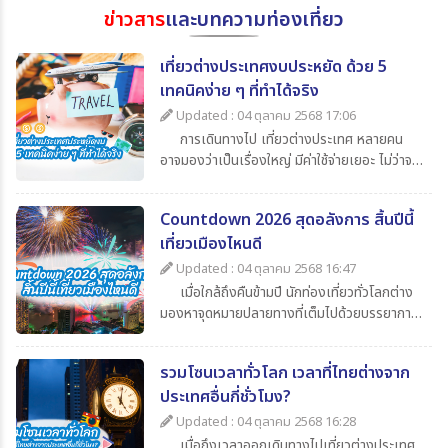
ข่าวสาร
และบทความท่องเที่ยว
เที่ยวต่างประเทศงบประหยัด ด้วย 5
เทคนิคง่าย ๆ ที่ทำได้จริง
Updated : 04 ตุลาคม 2568 17:06
การเดินทางไป เที่ยวต่างประเทศ หลายคน
อาจมองว่าเป็นเรื่องใหญ่ มีค่าใช้จ่ายเยอะ ไม่ว่าจะ
เป็นค่าตั๋วเครื่องบิน ค่าเดินทาง ค่ากิน ค่าช้อปปิ้ง
และค่าใช้จ่ายจิปาถะอื่น ๆ แต่หากเรารู้จักวางแผน
Countdown 2026 สุดอลังการ สิ้นปีนี้
ดี ๆ ก็สามารถไป เที่ยวต่างประเทศในราคาสบาย
เที่ยวเมืองไหนดี
กระเป๋า วันนี้ 365Travel(ทัวร์ 365 วัน) ขอนำ
เสนอ 5 เทคนิคเที่ยวต่างประเทศแบบประหยัด ที่
Updated : 04 ตุลาคม 2568 16:47
จะช่วยให้นักท่องเที่ยวทุกคนสามารถไปเปิด
เมื่อใกล้ถึงคืนข้ามปี นักท่องเที่ยวทั่วโลกต่าง
ประสบการณ์ใหม่ ๆ ได้อย่างคุ้มค่า
มองหาจุดหมายปลายทางที่เต็มไปด้วยบรรยากาศ
แห่งการเฉลิมฉลอง แสง สี เสียง พลุสุดตระการ
ตา หากคุณกำลังวางแผนไปเที่ยวสิ้นปีนี้
รวมโซนเวลาทั่วโลก เวลาที่ไทยต่างจาก
365Travel(ทัวร์365วัน) มี 4 ประเทศน่าไป เคา
ประเทศอื่นกี่ชั่วโมง?
นต์ดาวน์ 2026 ที่ไม่ควรพลาดมาแนะนำ
Updated : 04 ตุลาคม 2568 16:28
เมื่อถึงเวลาออกเดินทางไปเที่ยวต่างประเทศ