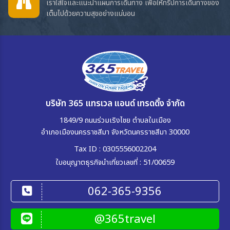
เราใส่ใจและแนะนำแผนการเดินทาง เพื่อให้ทริปการเดินทางของ
เต็มไปด้วยความสุขอย่างแน่นอน
บริษัท 365 แทรเวล แอนด์ เทรดดิ้ง จำกัด
1849/9 ถนนร่วมเริงไชย ตำบลในเมือง
อำเภอเมืองนครราชสีมา จังหวัดนครราชสีมา 30000
Tax ID : 0305556002204
ใบอนุญาตธุรกิจนำเที่ยวเลขที่ : 51/00659
062-365-9356
@365travel