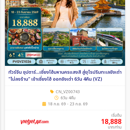
ทัวร์จีน ซุปตาร์...เซี่ยงไฮ้มหานครแสงสี สู่ยุโรปริมทะเลชิงเต่า
"ไม่ลงร้าน" เข้าเซี่ยงไฮ้ ออกชิงเต่า 6วัน 4คืน (VZ)
CN_VZ00743
6วัน 4คืน
18 ก.ย. 69 - 23 ก.ย. 69
เริ่มต้น
18,888
บาท/ท่าน