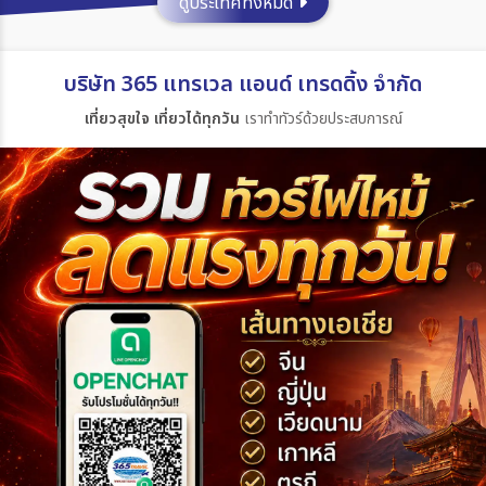
ดูประเทศทั้งหมด
ประเทศ
บริษัท 365 แทรเวล แอนด์ เทรดดิ้ง จำกัด
เที่ยวสุขใจ เที่ยวได้ทุกวัน
เราทำทัวร์ด้วยประสบการณ์
เมือง
สายการบิน
ตั้งแต่วันที่
ถึงวันที่
เฉพาะเดือน