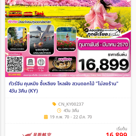
ทัวร์จีน คุนหมิง อี้เหลียง โหลผิง สวนดอกไม้ "ไม่ลงร้าน"
4วัน 3คืน (KY)
CN_KY00237
4วัน 3คืน
19 ก.พ. 70 - 22 มี.ค. 70
เริ่มต้น
16,899