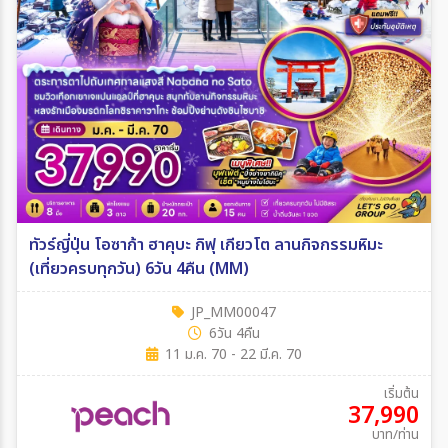
ทัวร์ญี่ปุ่น โอซาก้า ฮาคุบะ กิฟุ เกียวโต ลานกิจกรรมหิมะ
(เที่ยวครบทุกวัน) 6วัน 4คืน (MM)
JP_MM00047
6วัน 4คืน
11 ม.ค. 70 - 22 มี.ค. 70
เริ่มต้น
37,990
บาท/ท่าน