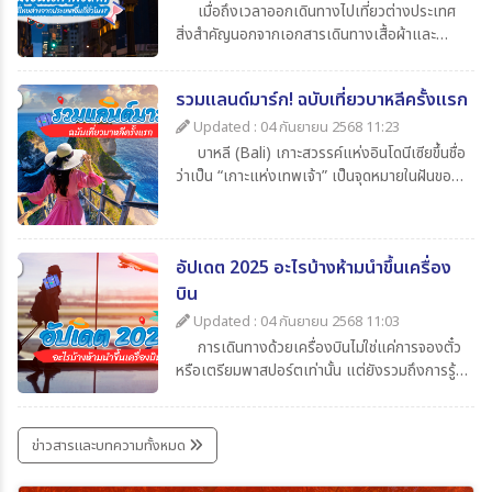
เมื่อถึงเวลาออกเดินทางไปเที่ยวต่างประเทศ
สิ่งสำคัญนอกจากเอกสารเดินทางเสื้อผ้าและ
ของใช้ส่วนตัวแล้ว สิ่งที่นักท่องเที่ยวไม่ควรมอง
ข้ามก็คือความรู้เกี่ยวกับเวลาในประเทศปลายทาง
รวมแลนด์มาร์ก! ฉบับเที่ยวบาหลีครั้งแรก
ว่าต่างจากประเทศไทยกี่ชั่วโมงเพื่อจะได้ปรับ
นาฬิกาให้ตรงตามไทม์โซน และยังช่วยให้สื่อสาร
Updated : 04 กันยายน 2568 11:23
ตรงกับเมืองไทยโดยในบทความนี้ได้รวบรวมข้อมูล
บาหลี (Bali) เกาะสวรรค์แห่งอินโดนีเซียขึ้นชื่อ
น่าสนใจเกี่ยวกับเวลาที่ไทยต่างจากประเทศอื่น มา
ว่าเป็น “เกาะแห่งเทพเจ้า” เป็นจุดหมายในฝันของ
ให้ทุกท่าน เช็กกันง่าย ๆ ก่อนเดินทาง
นักท่องเที่ยวทั่วโลก เพราะมีครบทั้งทะเล หาด
ทราย วัดโบราณ ภูเขาไฟ และธรรมชาติที่งดงาม
สุด ๆ สำหรับใครที่กำลังจะไปบาหลีครั้งแรกและยัง
อัปเดต 2025 อะไรบ้างห้ามนำขึ้นเครื่อง
ไม่รู้จะเริ่มที่ไหน วันนี้ 365Travel(ทัวร์365วัน) ได้
รวม แลนด์มาร์กห้ามพลาด มาให้แล้ว
บิน
Updated : 04 กันยายน 2568 11:03
การเดินทางด้วยเครื่องบินไม่ใช่แค่การจองตั๋ว
หรือเตรียมพาสปอร์ตเท่านั้น แต่ยังรวมถึงการรู้
ข้อกำหนดเกี่ยวกับสิ่งของที่อนุญาตและห้ามนำขึ้น
เครื่องด้วย เพราะการพกของต้องห้ามอาจเสี่ยง
ต่อการถูกยึด ปรับ หรือถูกปฏิเสธการเดินทางได้
ข่าวสารและบทความทั้งหมด
บทความนี้รวบรวมรายการ ล่าสุดปี 2025 มาให้ได้
เช็กกันก่อนเก็บกระเป๋าเที่ยว เพื่อให้การเดินทาง