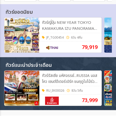
ทัวร์ยอดนิยม
ทัวร์ญี่ปุ่น NEW YEAR TOKYO
KAMAKURA IZU PANORAMA
FUJI 6วัน 4คืน (TG)
JP_TG00454
6วัน 4คืน
79,919
ทัวร์แนะนำประจำเดือน
ทัวร์รัสเซีย มหัศจรรย์...RUSSIA มอส
โคว เซนต์ปีเตอร์เบิร์ก ชมฤดูใบไม้ร่วง
8วัน 5คืน (EK)
RU_EK00026
8วัน 5คืน
73,999