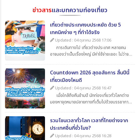
ข่าวสาร
และบทความท่องเที่ยว
เที่ยวต่างประเทศงบประหยัด ด้วย 5
เทคนิคง่าย ๆ ที่ทำได้จริง
Updated : 04 ตุลาคม 2568 17:06
การเดินทางไป เที่ยวต่างประเทศ หลายคน
อาจมองว่าเป็นเรื่องใหญ่ มีค่าใช้จ่ายเยอะ ไม่ว่าจะ
เป็นค่าตั๋วเครื่องบิน ค่าเดินทาง ค่ากิน ค่าช้อปปิ้ง
และค่าใช้จ่ายจิปาถะอื่น ๆ แต่หากเรารู้จักวางแผน
Countdown 2026 สุดอลังการ สิ้นปีนี้
ดี ๆ ก็สามารถไป เที่ยวต่างประเทศในราคาสบาย
เที่ยวเมืองไหนดี
กระเป๋า วันนี้ 365Travel(ทัวร์ 365 วัน) ขอนำ
เสนอ 5 เทคนิคเที่ยวต่างประเทศแบบประหยัด ที่
Updated : 04 ตุลาคม 2568 16:47
จะช่วยให้นักท่องเที่ยวทุกคนสามารถไปเปิด
เมื่อใกล้ถึงคืนข้ามปี นักท่องเที่ยวทั่วโลกต่าง
ประสบการณ์ใหม่ ๆ ได้อย่างคุ้มค่า
มองหาจุดหมายปลายทางที่เต็มไปด้วยบรรยากาศ
แห่งการเฉลิมฉลอง แสง สี เสียง พลุสุดตระการ
ตา หากคุณกำลังวางแผนไปเที่ยวสิ้นปีนี้
รวมโซนเวลาทั่วโลก เวลาที่ไทยต่างจาก
365Travel(ทัวร์365วัน) มี 4 ประเทศน่าไป เคา
ประเทศอื่นกี่ชั่วโมง?
นต์ดาวน์ 2026 ที่ไม่ควรพลาดมาแนะนำ
Updated : 04 ตุลาคม 2568 16:28