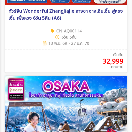
ทัวร์จีน Wonderful ZhangJiaJie ฉางซา จางเจียเจี้ย ฟูหรง
เจิ้น เฟิ่งหวง 6วัน 5คืน (A6)
CN_AQ00114
6วัน 5คืน
13 พ.ย. 69 - 27 ม.ค. 70
เริ่มต้น
32,999
บาท/ท่าน