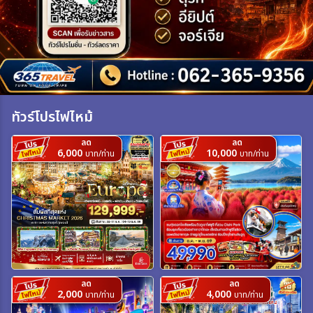
เฉพาะเทศกาล
ระหว่าง
ทัวร์โปรไฟไหม้
ค้นหา
ลด
ลด
6,000
10,000
บาท/ท่าน
บาท/ท่าน
ลด
ลด
2,000
4,000
บาท/ท่าน
บาท/ท่าน