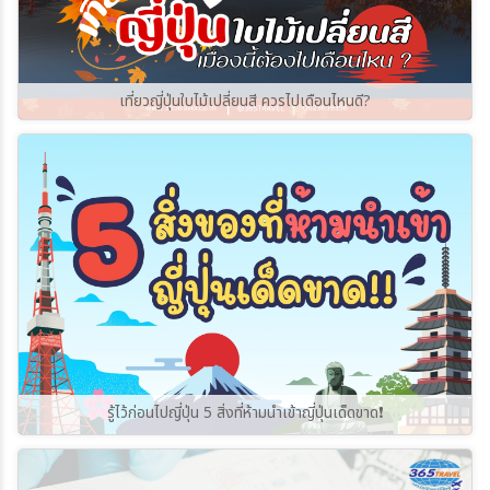
เที่ยวญี่ปุ่นใบไม้เปลี่ยนสี ควรไปเดือนไหนดี?
รู้ไว้ก่อนไปญี่ปุ่น 5 สิ่งที่ห้ามนำเข้าญี่ปุ่นเด็ดขาด❗️