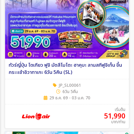
ทัวร์ญี่ปุ่น โตเกียว ฟูจิ มัตสึโมโตะ ฮาคุบะ ลานสกีฟูจิเท็น ขึ้น
กระะเช้าอิวาทาเกะ 6วัน 5คืน (SL)
JP_SL00061
6วัน 5คืน
29 ธ.ค. 69 - 03 ม.ค. 70
เริ่มต้น
51,990
บาท/ท่าน