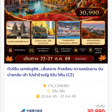
ทัวร์จีน เอกซ์คลูซีฟ...เสิ่นหยาง ต้าเหลียน กวานเหมินซาน บิน
บ่ายกลับ เช้า ไม่เข้าร้านรัฐ 6วัน 5คืน (CZ)
CN_CZ00285
6วัน 5คืน
22 ต.ค. 69 - 27 ต.ค. 69
เริ่มต้น
30,990