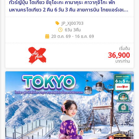
ทัวร์ญี่ปุ่น โตเกียว ชิซุโอะกะ คามาคุระ คาวากุจิโกะ พัก
มหานครโตเกียว 2 คืน 6 วัน 3 คืน สายการบิน ไทยแอร์เอเชีย
เอ็กซ์ 6วัน 3คืน (XJ)
JP_XJ00703
6วัน 3คืน
20 ต.ค. 69 - 16 ธ.ค. 69
เริ่มต้น
36,900
บาท/ท่าน