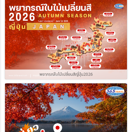
ราบรื่นและปลอดภัยที่สุด ไปกับ
365Travel(ทัวร์365วัน)
พยากรณ์ใบไม้เปลี่ยนสีญี่ปุ่น2026