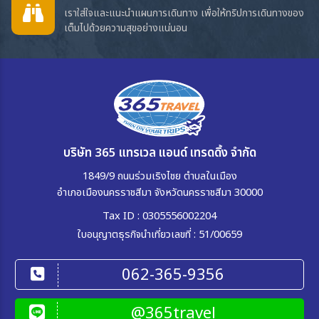
เราใส่ใจและแนะนำแผนการเดินทาง เพื่อให้ทริปการเดินทางของ
เต็มไปด้วยความสุขอย่างแน่นอน
บริษัท 365 แทรเวล แอนด์ เทรดดิ้ง จำกัด
1849/9 ถนนร่วมเริงไชย ตำบลในเมือง
อำเภอเมืองนครราชสีมา จังหวัดนครราชสีมา 30000
Tax ID : 0305556002204
ใบอนุญาตธุรกิจนำเที่ยวเลขที่ : 51/00659
062-365-9356
@365travel