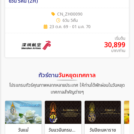
6วัน 5คืน (ZH)
CN_ZH00090
6วัน 5คืน
23 ต.ค. 69 - 01 ม.ค. 70
เริ่มต้น
30,899
บาท/ท่าน
ทัวร์ตาม
วันหยุดเทศกาล
โปรแกรมทัวร์คุณภาพหลากหลายประเทศ ให้ท่านได้พักผ่อนในวันหยุด
เทศกาลสำคัญต่างๆ
วันแม่
วันนวมินทรมหาราช
วันปิยะมหาราช
วั