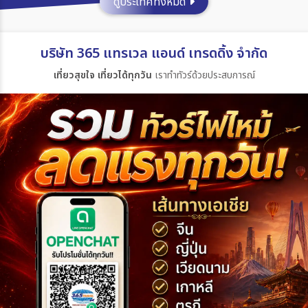
ดูประเทศทั้งหมด
ประเทศ
บริษัท 365 แทรเวล แอนด์ เทรดดิ้ง จำกัด
เที่ยวสุขใจ เที่ยวได้ทุกวัน
เราทำทัวร์ด้วยประสบการณ์
เมือง
สายการบิน
ตั้งแต่วันที่
ถึงวันที่
เฉพาะเดือน