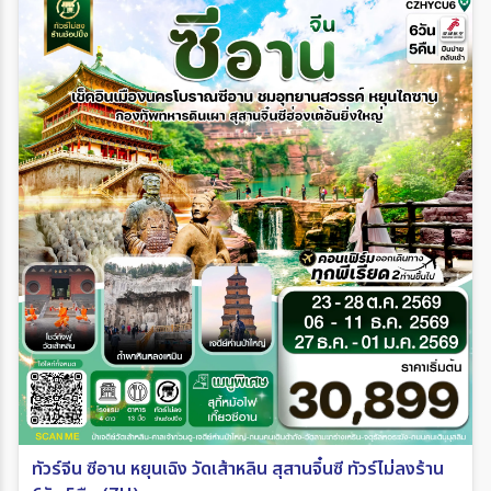
ทัวร์จีน ซีอาน หยุนเฉิง วัดเส้าหลิน สุสานจิ๋นซี ทัวร์ไม่ลงร้าน