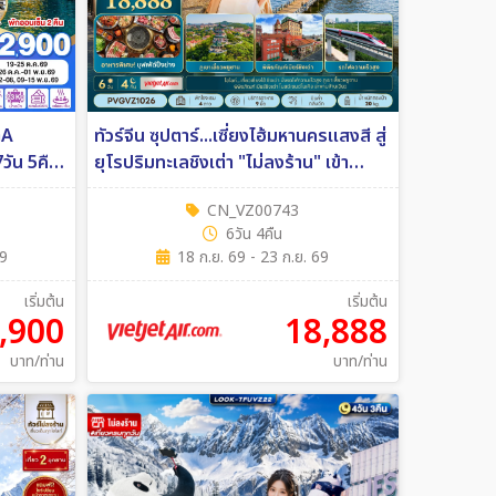
GA
ทัวร์จีน ซุปตาร์...เซี่ยงไฮ้มหานครแสงสี สู่
ยุโรปริมทะเลชิงเต่า "ไม่ลงร้าน" เข้า
เซี่ยงไฮ้ ออกชิงเต่า 6วัน 4คืน (VZ)
CN_VZ00743
6วัน 4คืน
69
18 ก.ย. 69 - 23 ก.ย. 69
เริ่มต้น
เริ่มต้น
,900
18,888
บาท/ท่าน
บาท/ท่าน