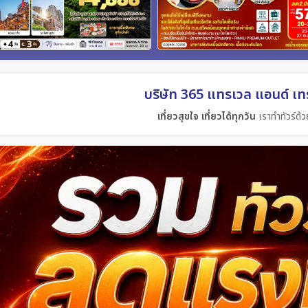
บริษัท 365 แทรเวล แอนด์ เทร
เที่ยวสุขใจ เที่ยวได้ทุกวัน
เราทำทัวร์ด้