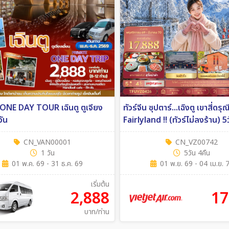
น ONE DAY TOUR เฉินตู ตูเจียง
ทัวร์จีน ซุปตาร์...เฉิงตู เขาสี่ดรุณี
วัน
Fairlyland !! (ทัวร์ไม่ลงร้าน) 5วัน 4คืน
(VZ)
CN_VAN00001
CN_VZ00742
1 วัน
5วัน 4คืน
01 พ.ค. 69 - 31 ธ.ค. 69
01 พ.ย. 69 - 04 เม.ย. 
เริ่มต้น
2,888
17
บาท/ท่าน