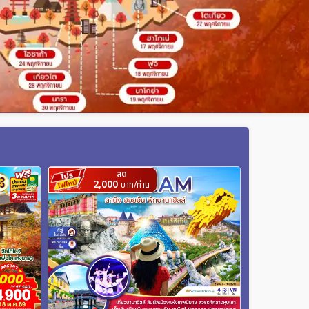
ลด
2,000
บาท/ท่าน