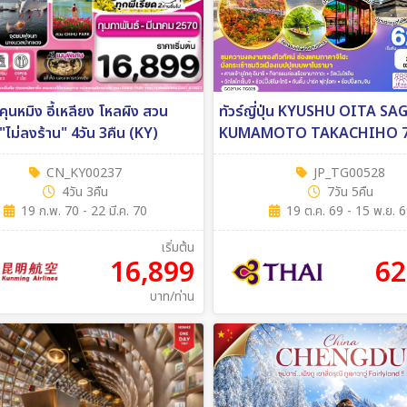
 คุนหมิง อี้เหลียง โหลผิง สวน
ทัวร์ญี่ปุ่น KYUSHU OITA SA
"ไม่ลงร้าน" 4วัน 3คืน (KY)
KUMAMOTO TAKACHIHO 7วัน 5คืน
[TG]
CN_KY00237
JP_TG00528
4วัน 3คืน
7วัน 5คืน
19 ก.พ. 70 - 22 มี.ค. 70
19 ต.ค. 69 - 15 พ.ย. 
เริ่มต้น
16,899
62
บาท/ท่าน