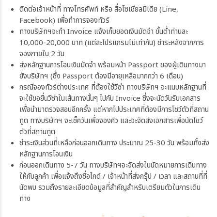
ติดต่อเจ้าหน้าที่ ทางโทรศัพท์ หรือ สื่อโซเชียลมีเดีย (Line,
Facebook) เพื่อทำการจองทัวร์
ทางบริษัทฯจะทำ Invoice แจ้งเก็บยอดเงินมัดจำ ขั้นต่ำท่านละ
10,000-20,000 บาท (แต่ละโปรแกรมไม่เท่ากัน) ชำระหลังจากการ
จองภายใน 2 วัน
ส่งหลักฐานการโอนเงินมัดจำ พร้อมหน้า Passport ของผู้เดินทางมา
ยังบริษัทฯ (ซึ่ง Passport ต้องมีอายุเหลือมากกว่า 6 เดือน)
กรณีจองทัวร์ต่างประเทศ ที่ต้องใช้วีซ่า ทางบริษัทฯ จะแนบหลักฐานที่
จะใช้ขอยื่นวีซ่าในเส้นทางนั้นๆ ไปกับ Invoice ซึ่งจะนัดวันรับเอกสาร
เพื่อนำมาตรวจสอบอีกครั้ง แต่หากไปประเทศที่ต้องมีการโชว์ตัวที่สถาน
ทูต ทางบริษัทฯ จะเช็ควันเพื่อจองคิว และจะจัดส่งเอกสารเพื่อนัดโชว์
ตัวที่สถานทูต
ชำระเงินส่วนที่เหลือก่อนออกเดินทาง ประมาณ 25-30 วัน พร้อมทั้งส่ง
หลักฐานการโอนเงิน
ก่อนออกเดินทาง 5-7 วัน ทางบริษัทฯจะจัดส่งใบนัดหมายการเดินทาง
ให้กับลูกค้า เพื่อแจ้งถึงชื่อไกด์ / เจ้าหน้าที่ส่งกรุ๊ป / เวลา และสถานที่ที่
นัดพบ รวมถึงรายละเอียดข้อมูลที่สำคัญสำหรับเตรียมตัวในการเดิน
ทาง