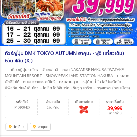
ทัวร์ญี่ปุ่น DMK TOKYO AUTUMN ฮาคุบะ - ฟูจิ (เที่ยวเต็ม)
6วัน 4คืน (XJ)
เที่ยวญี่ปุ่น นาริตะ – วัดเซนโคจิ – ถนน NAKAMISE HAKUBA IWATAKE
MOUNTAIN RESORT - SNOW PEAK LAND STATION HAKUBA – ปราสาท
มัตสึโมโต้ - ถนนนาวาเตะ คามิโคจิ - ทะเลสาบสุวะ – หมู่บ้านน้ำใส โอชิโนะฮัคไค
พิพิธภัณฑ์แผ่นดินไหว – โคเชีย โออิชิปาร์ค - ชินจูกุ นาริตะ – กรุงเทพฯ (ดอนเมือง)
รหัสทัวร์
จำนวนวัน
เดินทางโดย
ราคาเริ่มต้น
JP_XJ00427
6วัน 4คืน
39,999
บาท/ท่าน
โตเกียว
ฮาคุบะ