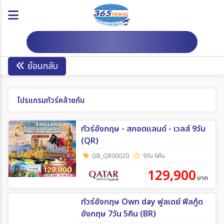
ดาวน์โหลดโปรแกรม
ย้อนกลับ
โปรแกรมทัวร์คล้ายกัน
ทัวร์อังกฤษ - สกอตแลนด์ - เวลส์ 9วัน
(QR)
GB_QR00020
9วัน 6คืน
129,900
บาท
ทัวร์อังกฤษ Own day ฟูลเดย์ ฟีลกู้ด
อังกฤษ 7วัน 5คืน (BR)