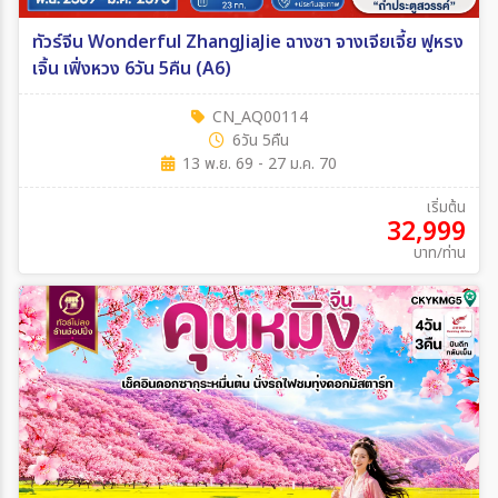
ทัวร์จีน Wonderful ZhangJiaJie ฉางซา จางเจียเจี้ย ฟูหรง
เจิ้น เฟิ่งหวง 6วัน 5คืน (A6)
CN_AQ00114
6วัน 5คืน
13 พ.ย. 69 - 27 ม.ค. 70
เริ่มต้น
32,999
บาท/ท่าน