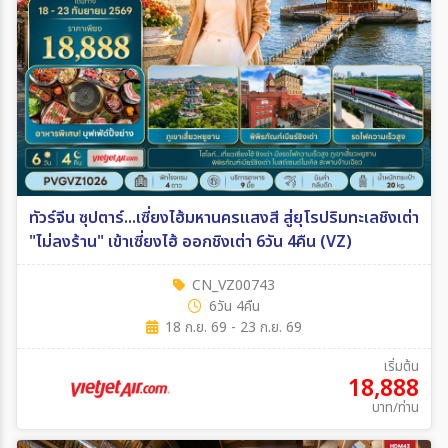
ทัวร์จีน ซุปตาร์...เซี่ยงไฮ้มหานครแสงสี สู่ยุโรปริมทะเลชิงเต่า
"ไม่ลงร้าน" เข้าเซี่ยงไฮ้ ออกชิงเต่า 6วัน 4คืน (VZ)
CN_VZ00743
6วัน 4คืน
18 ก.ย. 69 - 23 ก.ย. 69
เริ่มต้น
18,888
บาท/ท่าน