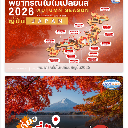
365Travel(ทัวร์365วัน)
พยากรณ์ใบไม้เปลี่ยนสีญี่ปุ่น2026