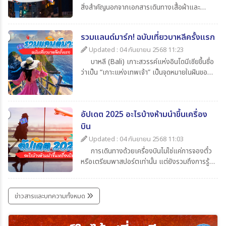
สิ่งสำคัญนอกจากเอกสารเดินทางเสื้อผ้าและ
ของใช้ส่วนตัวแล้ว สิ่งที่นักท่องเที่ยวไม่ควรมอง
ข้ามก็คือความรู้เกี่ยวกับเวลาในประเทศปลายทาง
รวมแลนด์มาร์ก! ฉบับเที่ยวบาหลีครั้งแรก
ว่าต่างจากประเทศไทยกี่ชั่วโมงเพื่อจะได้ปรับ
นาฬิกาให้ตรงตามไทม์โซน และยังช่วยให้สื่อสาร
Updated : 04 กันยายน 2568 11:23
ตรงกับเมืองไทยโดยในบทความนี้ได้รวบรวมข้อมูล
บาหลี (Bali) เกาะสวรรค์แห่งอินโดนีเซียขึ้นชื่อ
น่าสนใจเกี่ยวกับเวลาที่ไทยต่างจากประเทศอื่น มา
ว่าเป็น “เกาะแห่งเทพเจ้า” เป็นจุดหมายในฝันของ
ให้ทุกท่าน เช็กกันง่าย ๆ ก่อนเดินทาง
นักท่องเที่ยวทั่วโลก เพราะมีครบทั้งทะเล หาด
ทราย วัดโบราณ ภูเขาไฟ และธรรมชาติที่งดงาม
สุด ๆ สำหรับใครที่กำลังจะไปบาหลีครั้งแรกและยัง
อัปเดต 2025 อะไรบ้างห้ามนำขึ้นเครื่อง
ไม่รู้จะเริ่มที่ไหน วันนี้ 365Travel(ทัวร์365วัน) ได้
รวม แลนด์มาร์กห้ามพลาด มาให้แล้ว
บิน
Updated : 04 กันยายน 2568 11:03
การเดินทางด้วยเครื่องบินไม่ใช่แค่การจองตั๋ว
หรือเตรียมพาสปอร์ตเท่านั้น แต่ยังรวมถึงการรู้
ข้อกำหนดเกี่ยวกับสิ่งของที่อนุญาตและห้ามนำขึ้น
เครื่องด้วย เพราะการพกของต้องห้ามอาจเสี่ยง
ต่อการถูกยึด ปรับ หรือถูกปฏิเสธการเดินทางได้
ข่าวสารและบทความทั้งหมด
บทความนี้รวบรวมรายการ ล่าสุดปี 2025 มาให้ได้
เช็กกันก่อนเก็บกระเป๋าเที่ยว เพื่อให้การเดินทาง
ราบรื่นและปลอดภัยที่สุด ไปกับ