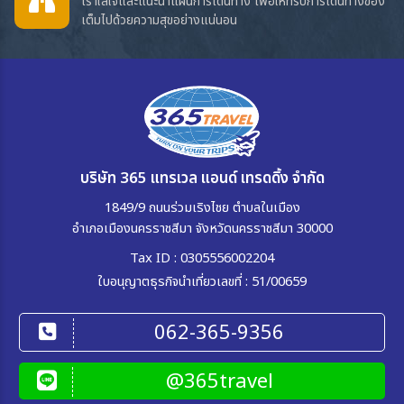
เราใส่ใจและแนะนำแผนการเดินทาง เพื่อให้ทริปการเดินทางของ
เต็มไปด้วยความสุขอย่างแน่นอน
บริษัท 365 แทรเวล แอนด์ เทรดดิ้ง จำกัด
1849/9 ถนนร่วมเริงไชย ตำบลในเมือง
อำเภอเมืองนครราชสีมา จังหวัดนครราชสีมา 30000
Tax ID : 0305556002204
ใบอนุญาตธุรกิจนำเที่ยวเลขที่ : 51/00659
062-365-9356
@365travel