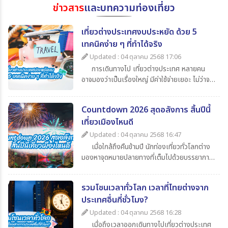
ข่าวสาร
และบทความท่องเที่ยว
เที่ยวต่างประเทศงบประหยัด ด้วย 5
เทคนิคง่าย ๆ ที่ทำได้จริง
Updated : 04 ตุลาคม 2568 17:06
การเดินทางไป เที่ยวต่างประเทศ หลายคน
อาจมองว่าเป็นเรื่องใหญ่ มีค่าใช้จ่ายเยอะ ไม่ว่าจะ
เป็นค่าตั๋วเครื่องบิน ค่าเดินทาง ค่ากิน ค่าช้อปปิ้ง
และค่าใช้จ่ายจิปาถะอื่น ๆ แต่หากเรารู้จักวางแผน
Countdown 2026 สุดอลังการ สิ้นปีนี้
ดี ๆ ก็สามารถไป เที่ยวต่างประเทศในราคาสบาย
เที่ยวเมืองไหนดี
กระเป๋า วันนี้ 365Travel(ทัวร์ 365 วัน) ขอนำ
เสนอ 5 เทคนิคเที่ยวต่างประเทศแบบประหยัด ที่
Updated : 04 ตุลาคม 2568 16:47
จะช่วยให้นักท่องเที่ยวทุกคนสามารถไปเปิด
เมื่อใกล้ถึงคืนข้ามปี นักท่องเที่ยวทั่วโลกต่าง
ประสบการณ์ใหม่ ๆ ได้อย่างคุ้มค่า
มองหาจุดหมายปลายทางที่เต็มไปด้วยบรรยากาศ
แห่งการเฉลิมฉลอง แสง สี เสียง พลุสุดตระการ
ตา หากคุณกำลังวางแผนไปเที่ยวสิ้นปีนี้
รวมโซนเวลาทั่วโลก เวลาที่ไทยต่างจาก
365Travel(ทัวร์365วัน) มี 4 ประเทศน่าไป เคา
ประเทศอื่นกี่ชั่วโมง?
นต์ดาวน์ 2026 ที่ไม่ควรพลาดมาแนะนำ
Updated : 04 ตุลาคม 2568 16:28
เมื่อถึงเวลาออกเดินทางไปเที่ยวต่างประเทศ