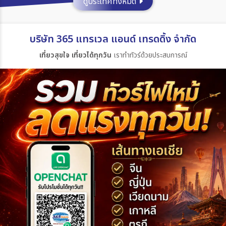
ดูประเทศทั้งหมด
ประเทศ
บริษัท 365 แทรเวล แอนด์ เทรดดิ้ง จำกัด
เที่ยวสุขใจ เที่ยวได้ทุกวัน
เราทำทัวร์ด้วยประสบการณ์
เมือง
สายการบิน
ตั้งแต่วันที่
ถึงวันที่
เฉพาะเดือน