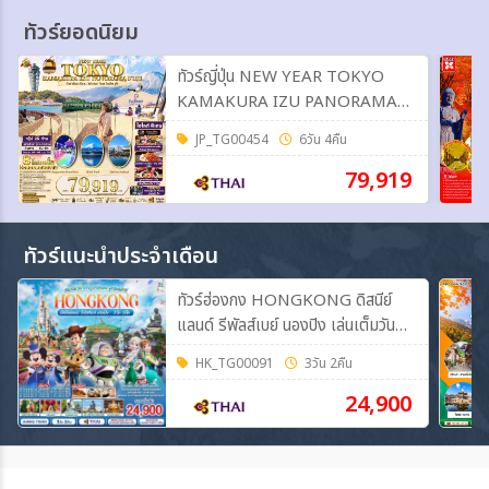
ทัวร์ยอดนิยม
ทัวร์ญี่ปุ่น NEW YEAR TOKYO
KAMAKURA IZU PANORAMA
FUJI 6วัน 4คืน (TG)
JP_TG00454
6วัน 4คืน
79,919
ทัวร์แนะนำประจำเดือน
ทัวร์ฮ่องกง HONGKONG ดิสนีย์
แลนด์ รีพัลส์เบย์ นองปิง เล่นเต็มวัน
ถ่ายรูปเต็มเมม มูเต็มแม็กซ์ 3วัน 2คืน
HK_TG00091
3วัน 2คืน
(TG)
24,900