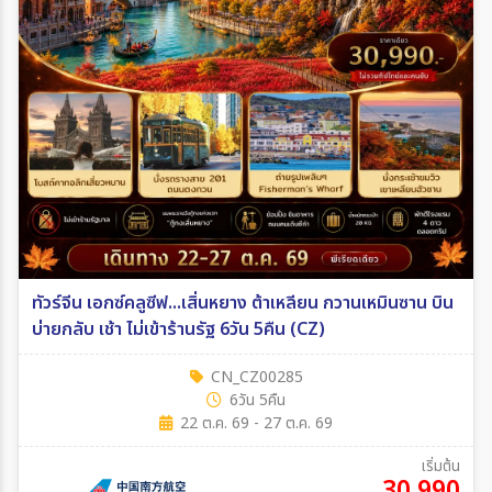
ทัวร์จีน เอกซ์คลูซีฟ...เสิ่นหยาง ต้าเหลียน กวานเหมินซาน บิน
บ่ายกลับ เช้า ไม่เข้าร้านรัฐ 6วัน 5คืน (CZ)
CN_CZ00285
6วัน 5คืน
22 ต.ค. 69 - 27 ต.ค. 69
เริ่มต้น
30,990