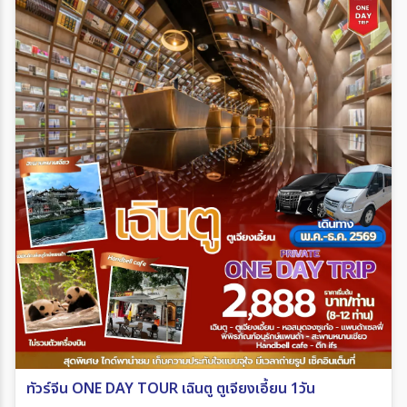
ทัวร์จีน ONE DAY TOUR เฉินตู ตูเจียงเอี้ยน 1วัน