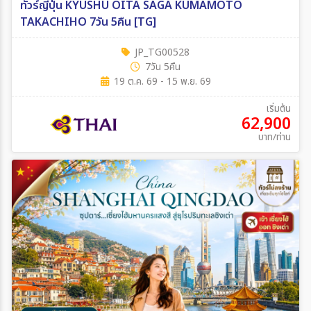
ทัวร์ญี่ปุ่น KYUSHU OITA SAGA KUMAMOTO
TAKACHIHO 7วัน 5คืน [TG]
JP_TG00528
7วัน 5คืน
19 ต.ค. 69 - 15 พ.ย. 69
เริ่มต้น
62,900
บาท/ท่าน