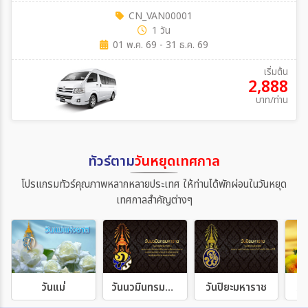
CN_VAN00001
1 วัน
01 พ.ค. 69 - 31 ธ.ค. 69
เริ่มต้น
2,888
บาท/ท่าน
ทัวร์ตาม
วันหยุดเทศกาล
โปรแกรมทัวร์คุณภาพหลากหลายประเทศ ให้ท่านได้พักผ่อนในวันหยุด
เทศกาลสำคัญต่างๆ
วันแม่
วันนวมินทรมหาราช
วันปิยะมหาราช
วั