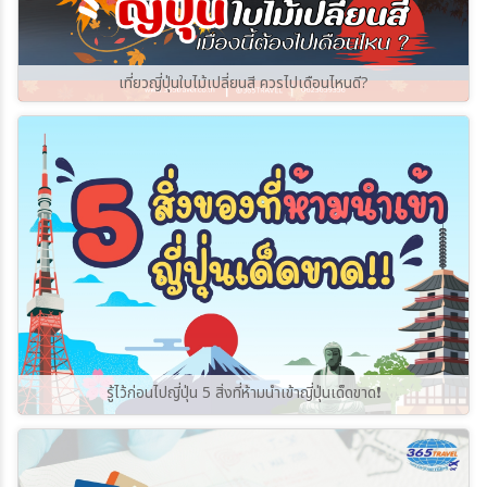
เที่ยวญี่ปุ่นใบไม้เปลี่ยนสี ควรไปเดือนไหนดี?
รู้ไว้ก่อนไปญี่ปุ่น 5 สิ่งที่ห้ามนำเข้าญี่ปุ่นเด็ดขาด❗️