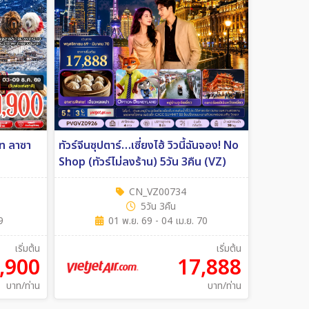
ซา
ทัวร์จีนซุปตาร์…เซี่ยงไฮ้ วิวนี้ฉันจอง! No
Shop (ทัวร์ไม่ลงร้าน) 5วัน 3คืน (VZ)
CN_VZ00734
5วัน 3คืน
9
01 พ.ย. 69 - 04 เม.ย. 70
เริ่มต้น
เริ่มต้น
,900
17,888
บาท/ท่าน
บาท/ท่าน