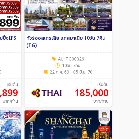
อปปิ้งIFS
ทัวร์ออสเตรเลีย แทสมาเนีย 10วัน 7คืน
(TG)
AU_TG00026
10วัน 7คืน
9
22 ต.ค. 69 - 05 มิ.ย. 70
เริ่มต้น
เริ่มต้น
,899
185,000
บาท/ท่าน
บาท/ท่าน