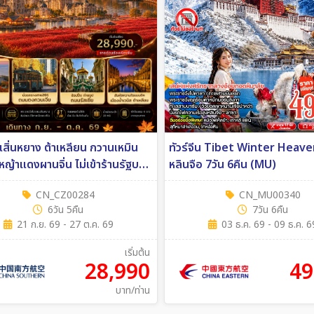
น เสิ่นหยาง ต้าเหลียน กวานเหมิน
ทัวร์จีน Tibet Winter Heaven ลา
งหญ้าแดงผานจิ่น ไม่เข้าร้านรัฐบาล
หลินจือ 7วัน 6คืน (MU)
ืน (CZ)
CN_CZ00284
CN_MU00340
6วัน 5คืน
7วัน 6คืน
21 ก.ย. 69 - 27 ต.ค. 69
03 ธ.ค. 69 - 09 ธ.ค. 6
เริ่มต้น
28,990
49
บาท/ท่าน