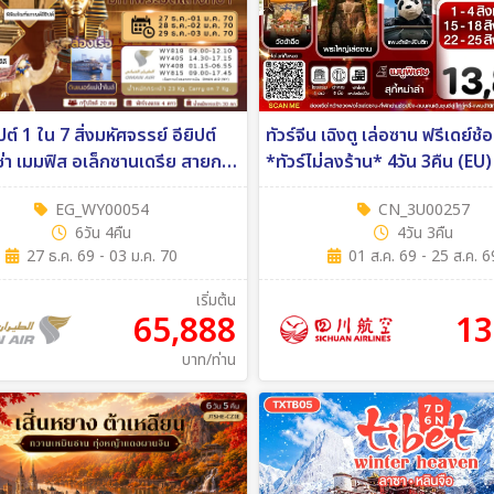
ิปต์ 1 ใน 7 สิ่งมหัศจรรย์ อียิปต์
ทัวร์จีน เฉิงตู เล่อซาน ฟรีเดย์ช้
ซ่า เมมฟิส อเล็กซานเดรีย สายการ
*ทัวร์ไม่ลงร้าน* 4วัน 3คืน (EU)
an air 6วัน 4คืน (WY)
EG_WY00054
CN_3U00257
6วัน 4คืน
4วัน 3คืน
27 ธ.ค. 69 - 03 ม.ค. 70
01 ส.ค. 69 - 25 ส.ค. 6
เริ่มต้น
65,888
13
บาท/ท่าน