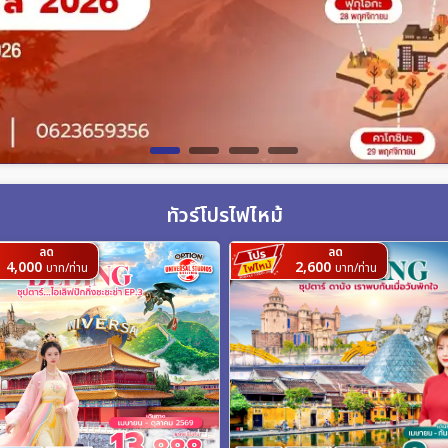
ทัวร์โปรไฟไหม้
ลด
ลด
4,000
2,600
บาท/ท่าน
บาท/ท่าน