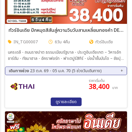
ทัวร์อินเดีย ปักหมุดสีสันสู่ความวิบวับสามเหลี่ยมทองคำ DELHI - AGRA - JAIPUR - JODHPUR - MANDAWA 6วัน 4คืน (TG)
IN_TG00007
6วัน 4คืน
ทัวร์อินเดีย
นครเดลี - ถนนราชปาต ธรรมเนียบรัฐบาล - ประตูอินเดียเกต – วิหารอัก
ชาร์ดัม - ทัชมาฮาล - อัคราฟอร์ท - ฟาเตปูร์สิกีร์ - บ่อน้ำขั้นบันได – ชัยปุระ
(PINK CITY) พระราชวังสายลม(HAWA MAHAL) – พิพิธภัณฑ์ มหา
ราชา จัย ซิงห์ – ซิตี้พาเลซ - แอมเบอร์ ฟอร์ท – จอดห์ปูร์ (BLUE CITY)
เดินทางช่วง
23 ต.ค. 69 - 05 ม.ค. 70 (5 ช่วงวันเดินทาง)
- อนุสรณ์สถานจาสวานต์ธาดา – ป้อมเมห์รานการห์ – ตลาดซาร์ดาร์ - เมือ
23 ต.ค. 69 - 28 ต.ค. 69
11 พ.ย. 69 - 16 พ.ย. 69
ราคาเริ่มต้น
งมันฑวา - ฟรี ขี่อูฐ ชมสถาปัตยกรรมแห่งมันฑวา
38,400
03 ธ.ค. 69 - 08 ธ.ค. 69
29 ธ.ค. 69 - 03 ม.ค. 70
บาท
31 ธ.ค. 69 - 05 ม.ค. 70
ดูรายละเอียด