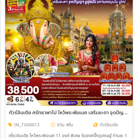
ทัวร์อินเดีย ศรัทธาพาไป ไหว้พระพิฆเนศ เสริมชะตา จุดปัญญา มูสุดปัง มหานครมุมไบ ปูเณ่ 6วัน 4คืน (TG)
IN_TG00013
6วัน 4คืน
ทัวร์อินเดีย
เที่ยวอินเดีย ไหว้พระพิฆเนศ 11 องค์ พิเศษ รับองค์ดั๊กดูเศรษฐ์ ท่านละ 1