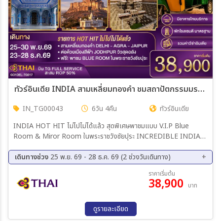
ทัวร์อินเดีย INDIA สามเหลี่ยมทองคำ ชมสถาปัตกรรมมรดกโลก เดลี-อัครา-ชัยปุระ-จอดห์ปูร์ 6วัน 4คืน (TG)
IN_TG00043
6วัน 4คืน
ทัวร์อินเดีย
INDIA HOT HIT ไม่ไปไม่ได้แล้ว สุดพิเศษพาชมแบบ V.I.P Blue
Room & Miror Room ในพระราชวังชัยปุระ INCREDIBLE INDIA
สามเหลี่ยมทองคำ Golden Triangle Plus Jodhpur สัมผัส 4 มหานคร
มรดกแห่งอินเดีย จากเดลีสู่ทัชมาฮาล เมืองสีชมพูชัยปุระ และนครสีฟ้าจ๊
เดินทางช่วง
25 พ.ย. 69 - 28 ธ.ค. 69 (2 ช่วงวันเดินทาง)
อดห์ปูร์ ดินแดนแห่งมหาราชา ป้อมปราการ และมรดกโลกอันทรงคุณค่า
25 พ.ย. 69 - 30 พ.ย. 69
23 ธ.ค. 69 - 28 ธ.ค. 69
ราคาเริ่มต้น
38,900
บาท
ดูรายละเอียด