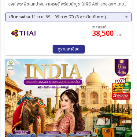
องค์ พระพิฆเนศปางมหาเศรษฐี พร้อมนำบูชาในพิธี Abhishekam โดย
ท่านพราหมณ์ มูสุดปัง ไหว้ไล่คุณไสย์มนต์ดำ องค์พระตรีศูล ปูเณ่
(Trishul Pune) แบบถูกวิ
เดินทางช่วง
11 ต.ค. 69 - 09 ก.พ. 70 (3 ช่วงวันเดินทาง)
11 ต.ค. 69 - 16 ต.ค. 69
07 ธ.ค. 69 - 12 ธ.ค. 69
ราคาเริ่มต้น
38,500
04 ก.พ. 70 - 09 ก.พ. 70
บาท
ดูรายละเอียด