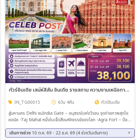
เมือง
สายการบิน
ตั้งแต่วันที่
ถึงวันที่
ทัวร์อินเดีย เสน่ห์สีสัน อินเดีย ราชสถาน ความงามเหนือกาลเวลา ทัชมาฮาล ชัยปูร์ อัจเมอร์ 6วัน 4คืน (TG)
IN_TG00015
6วัน 4คืน
ทัวร์อินเดีย
เฉพาะเดือน
สู่มหานคร Delhi ชมIndia Gate – อนุสรณ์แห่งวีรชน จุดถ่ายภาพสุดไอ
คอนิค -Taj Mahal หนึ่งในเจ็ดสิ่งมหัศจรรย์ของโลก -Agra Fort – ป้อม
เฉพาะเทศกาล
แดงมหึมา ราชวังเก่าของจักรพรรดิห์โมกุล Jaipur พระราชวังสีชมพู The
Pink City - Amber Fort (รวมรถ Jeep บริการขึ้น-ลง) - Hawa
เดินทางช่วง
10 ต.ค. 69 - 22 ธ.ค. 69 (4 ช่วงวันเดินทาง)
Mahal พระราชวังแห่งสายลม - Panna Meena บ่อน้ำโบราณรูปทรง