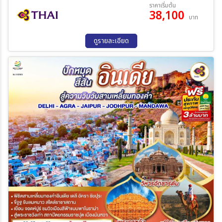
10 ต.ค. 69 - 15 ต.ค. 69
21 ต.ค. 69 - 26 ต.ค. 69
ราคาเริ่มต้น
เรขาคณิต - Kishangarh – Marble Snow Desertทุ่งหินอ่อนสีขาว
38,100
03 ธ.ค. 69 - 08 ธ.ค. 69
17 ธ.ค. 69 - 22 ธ.ค. 69
บาท
ล้วน เหมือนทะเลหิมะ - Kishangarh Fort (Outside View) สู่เมือง
ระหว่าง
Ajmer Sharif Dargah - ชมAna Sagar Lake ทะเลสาบโบราณ
บรรยากาศสงบงาม เหมาะนั่งพักชมวิว
ดูรายละเอียด
ค้นหา