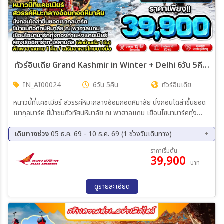
ทัวร์อินเดีย Grand Kashmir in Winter + Delhi 6วัน 5คืน (AI)
IN_AI00024
6วัน 5คืน
ทัวร์อินเดีย
หนาวนี้ที่แคชเมียร์ สวรรค์หิมะกลางอ้อมกอดหิมาลัย นั่งกอนโดล่าขึ้นยอด
เขากุลมาร์ค ขี่ม้าชมทิวทัศน์หิมาลัย ณ พาฮาลแกม เยือนโซนามาร์คทุ่ง
ทองคำแห่งแคชเมียร์ ล่องเรือชิคาร่าทะเลสาบดัล (พักบ้านเรือ 1 คืน) พัก
พาฮาลแกม 1 คืน / เสริมอาหารไทยบางมื้อ
เดินทางช่วง
05 ธ.ค. 69 - 10 ธ.ค. 69 (1 ช่วงวันเดินทาง)
05 ธ.ค. 69 - 10 ธ.ค. 69
ราคาเริ่มต้น
39,900
บาท
ดูรายละเอียด