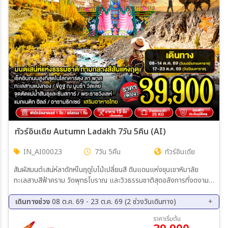
ทัวร์อินเดีย Autumn Ladakh 7วัน 5คืน (AI)
IN_AI00023
7วัน 5คืน
ทัวร์อินเดีย
สัมผัสมนต์เสน่ห์ลาดักห์ในฤดูใบไม้เปลี่ยนสี ดินแดนแห่งขุนเขาหิมาลัย
ทะเลสาบสีฟ้าคราม วัดพุทธโบราณ และวิวธรรมชาติสุดอลังการที่งดงาม
ราวภาพฝัน
เดินทางช่วง
08 ต.ค. 69 - 23 ต.ค. 69 (2 ช่วงวันเดินทาง)
08 ต.ค. 69 - 14 ต.ค. 69
17 ต.ค. 69 - 23 ต.ค. 69
ราคาเริ่มต้น