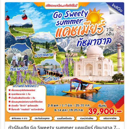
ทัวร์อินเดีย Go Sweety summer แคชเมียร์ ทัชมาฮาล 7วัน 6คืน (AI)