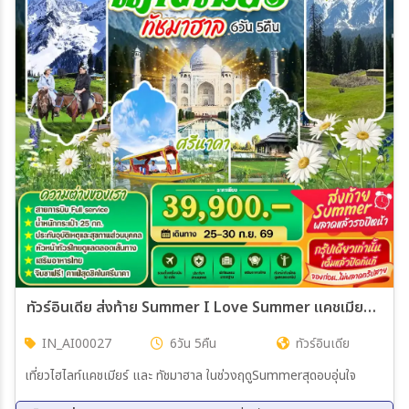
ทัวร์อินเดีย ส่งท้าย Summer I Love Summer แคชเมียร์ ทัชมาฮาล 6วัน 5คืน (AI)
IN_AI00027
6วัน 5คืน
ทัวร์อินเดีย
เที่ยวไฮไลท์แคชเมียร์ และ ทัชมาฮาล ในช่วงฤดูSummerสุดอบอุ่นใจ