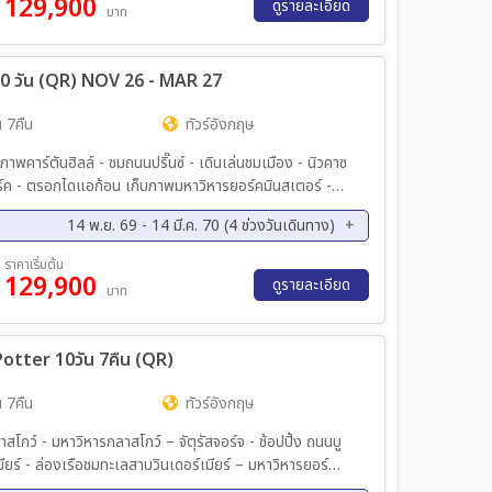
129,900
ดูรายละเอียด
บาท
0 วัน (QR) NOV 26 - MAR 27
 7คืน
ทัวร์อังกฤษ
าพคาร์ตันฮิลล์ - ชมถนนปริ๊นซ์ - เดินเล่นชมเมือง - นิวคาซ
องยอร์ค - ตรอกไดแอก้อน เก็บภาพมหาวิหารยอร์คมินสเตอร์ -
วอร์พูล - เก็บภาพสนามบอลแอนด์ฟิลล์ - เก็บภาพ 4 เต่าทอง -
14 พ.ย. 69 - 14 มี.ค. 70 (4 ช่วงวันเดินทาง)
ชสเตอร์ - ชมเมืองคาร์ดิฟ - เข้าชม สโตนเฮนจ์ - เข้าชม
อะ วอเตอร์ – ชอปปิ้งเอาท์เลต บิสเตอร์ - โรงถ่ายแฮรี่ พอต
ย. 69 - 07 ธ.ค. 69
12 ก.พ. 70 - 21 ก.พ. 70
ราคาเริ่มต้น
 - ชมกรุงลอนดอน - ล่องเรือแม่น้ำเทมส์ - เข้าชมทาวเวอร์ออฟ
129,900
ดูรายละเอียด
บาท
Potter 10วัน 7คืน (QR)
 7คืน
ทัวร์อังกฤษ
สโกว์ - มหาวิหารกลาสโกว์ – จัตุรัสจอร์จ - ช้อปปิ้ง ถนนบู
ียร์ - ล่องเรือชมทะเลสาบวินเดอร์เมียร์ – มหาวิหารยอร์
ิเวอร์พูล – สนามฟุตบอลแอนฟิลด์