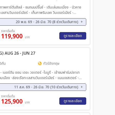
าพคาร์ตันฮิลล์ - ชมถนนปริ๊นซ์ - เดินเล่นชมเมือง - นิวคาซ
เลสาบวินเดอร์เมียร์ - เก็บภาพริมเลค วินเดอร์เมียร์ -
ชสเตอร์ - เข้าชม สนามโอลด์แทรฟฟอร์ด - ยอร์ค – ชมเมือง
20 พ.ย. 69 - 26 มิ.ย. 70 (8 ช่วงวันเดินทาง)
ร์ตัน ออน เดอะ วอเตอร์ – หมู่บ้านไบบูรี - เข้าชมฟาร์มปลา
าร์ดิฟ - บาธ - ชมเมืองเก่า – เข้าชม STONE HENGE –
ค. 69 - 12 ธ.ค. 69
29 ม.ค. 70 - 06 ก.พ. 70
ราคาเริ่มต้น
 เพชรยอดมงกุฎ จีเวล – ทาวเวอร์ออฟลอนดอน - ล่องเรือชม
119,900
.ค 70 - 27 มี.ค 70
09 เม.ย 70 - 17 เม.ย 70
ดูรายละเอียด
บาท
าพหอนาฬิกา (BIG BEN) - เดินเล่นย่านโคเว้นการ์เด้น
.ย 70 - 26 มิ.ย 70
TG) AUG 26 - JUN 27
6คืน
ทัวร์อังกฤษ
- เบอร์ตัน ออน เดอะ วอเตอร์ -ไบบูรี - เข้าชมฟาร์มปลาเท
 ชมเมือง -ล่องเรือทะเลสาบวินเดอร์เมียร์ - แมนเชสเตอร์ -
ร์ด อัพพอน เอวอน, ช้อปปิ้ง Bicester Outlet ชมกรุง
11 ส.ค. 69 - 26 มิ.ย. 70 (10 ช่วงวันเดินทาง)
น, ชมมหานครลอนดอน-ช้อปปิ้งถนนอ๊อกฟอร์ด - เบอร์เกอร์
ีน Four Season เมนูเป็ดย่างและกุ้งมังกรรสเลิศ
ค. 69 - 18 ต.ค. 69
15 ต.ค. 69 - 23 ต.ค. 69
ราคาเริ่มต้น
125,900
ค. 69 - 12 ธ.ค. 69
12 ก.พ. 70 - 20 ก.พ. 70
ดูรายละเอียด
บาท
.ย 70 - 08 พ.ค. 70
28 พ.ค. 70 - 05 มิ.ย 70