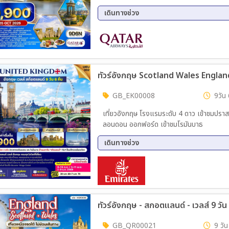
บูรี - คาร์ดิฟ - เข้าชมฟาร์มปลาเทราท์ - เบอร์ตัน ออน เดอะ วอเตอร์ - เก็บภาพด้านนอกปราสาทคาร์ดิฟ -
เดินทางช่วง
บาธ - ชมเมืองเก่า - ชมเมืองคาร์ดิฟ
17 ต.ค. 69 - 25 ต.ค. 69
ทัวร์อังกฤษ Scotland Wales England
GB_EK00008
9วัน 
เที่ยวอังกฤษ โรงแรมระดับ 4 ดาว เข้าชมปราสาทเอดินเบิร์ก เข้าชมสโตนเฮนจ์ ล่องเรือแม่น้ำเทมส์ เที่ยว
ลอนดอน ออกฟอร์ด เข้าชมโรมันบาธ
เดินทางช่วง
06 ต.ค. 69 - 14 ต.ค. 69
03 พ.
30 ธ.ค. 69 - 07 ม.ค. 70
ทัวร์อังกฤษ - สกอตแลนด์ - เวลส์ 9 
GB_QR00021
9 วัน