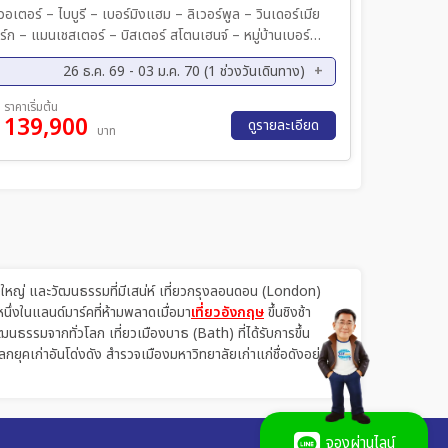
ตอร์ – ไบบูรี – เบอร์มิงแฮม – ลิเวอร์พูล – วินเดอร์เมีย
ยอร์ก – แมนเชสเตอร์ – บิสเตอร์ สโตนเฮนจ์ – หมู่บ้านเบอร์
lington Row) – อนุสาวรีย์ The Beatles – สนามแอนฟิลด์ –
26 ธ.ค. 69 - 03 ม.ค. 70 (1 ช่วงวันเดินทาง)
์ – ปราสาทเอดินเบิร์ก – ถนนปริ๊นเซส – ถนนรอยัลไมล์ –
รยอร์กมินสเตอร์ – สนามโอลด์แทรฟฟอร์ด – Bicester
ราคาเริ่มต้น
าบิ๊กเบน – Westminster Abbey – London Bridge –
139,900
ดูรายละเอียด
บาท
์ – Knightsbridge (Harrods) – Warner Bros. Harry
ips ต้นตำรับอังกฤษ – ดินเนอร์ Four Seasons (เป็ดย่าง
รอังกฤษสไตล์ท้องถิ่น 4 ดาว
่งใหญ่ และวัฒนธรรมที่มีเสน่ห์ เที่ยวกรุงลอนดอน (London)
ึ่งในแลนด์มาร์คที่ห้ามพลาดเมื่อมา
เที่ยวอังกฤษ
ขึ้นชิงช้า
รรมจากทั่วโลก เที่ยวเมืองบาธ (Bath) ที่ได้รับการขึ้น
ุคเก่าอันโด่งดัง สำรวจเมืองมหาวิทยาลัยเก่าแก่ชื่อดังอย่าง
จองผ่านไลน์