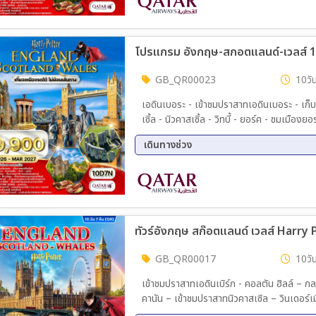
โปรแกรม อังกฤษ-สกอตแลนด์-เวลส์ 1
GB_QR00023
10วัน
เอดินเบอระ - เข้าชมปราสาทเอดินเบอระ - เก็บภ
เซิ้ล - นิวคาสเซิ้ล - วิทบี้ - ยอร์ค - ชมเมื
ลีดส์ - ล่องเรือวินเดอร์เมียร์ - ชมเมืองลิเ
เดินทางช่วง
เข้าชมสนามฟุตบอลโอลด์แทรฟฟอร์ด - ชมเมืองเ
ฟาร์มปลาเทราซ์ - ชมหมู่บ้านเบอร์ตัน ออน เด
14 พ.ย. 69 - 23 พ.ย. 69
28 พ.
เตอร์ - ทานเป็ดย่างโฟร์ ซีซั่น และกุ้งมังกร
05 มี.ค 70 - 14 มี.ค 70
ลอนดอน
ทัวร์อังกฤษ สก๊อตแลนด์ เวลส์ Harry 
GB_QR00017
10วัน
เข้าชมปราสาทเอดินเบิร์ก - คอลตัน ฮิลล์ – กลา
คานัน – เข้าชมปราสาทนิวคาสเซิล – วินเดอร์เม
คมินสเตอร์ – แมนเชสเตอร์ - เข้าชมสนามฟุตบอลโอลด์แทรฟฟอร์ด ล