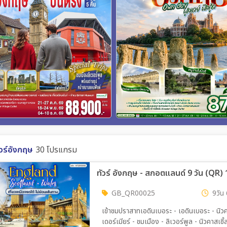
ัวร์อังกฤษ
30 โปรแกรม
ทัวร์ อังกฤษ - สกอตแลนด์ 9 วัน (QR
GB_QR00025
9วัน 
เข้าชมปราสาทเอดินเบอระ - เอดินเบอระ - นิวคาซเซิ้ล - ชมถนนปริ๊นซ์ - ล่องเรือชมความสวยงามทะเลสาบวิน
เดอร์เมียร์ - ชมเมือง - ลิเวอร์พูล - นิวคาสเซิ้ล - ยอร์ค - ลีดส์ - แมนเชสเตอร์ - ชมเมือง ยอร์ค - หมู่บ้านไบ