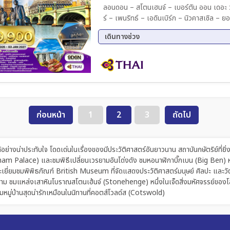
ลอนดอน – สโตนเฮนจ์ – เบอร์ตัน ออน เดอะ วอเ
ร์ – เพนริทธ์ – เอดินเบิร์ก – นิวคาสเซิล – 
ตัน ออน เดอะ วอเตอร์ – หมู่บ้านไบบูรี (Ar
เดินทางช่วง
ล่องเรือทะเลสาบวินเดอร์เมียร์ – คาล์ตันฮิลล
ตรอกไดแอกอน (York Shambles) – มหาวิหา
26 ธ.ค. 69 - 03 ม.ค. 70
Outlet – พระราชวังบักกิ้งแฮม – หอนาฬิก
ทาวเวอร์ออฟลอนดอน – ล่องเรือแม่น้ำเทมส
Potter Studio Tour มื้อพิเศษ : Fish & Ch
+ กุ้งมังกร) – ซีฟู้ดดินเนอร์ลอนดอน – อาหา
ก่อนหน้า
1
2
3
ถัดไป
างน่าประทับใจ โดดเด่นในเรื่องของมีประวัติศาสตร์อันยาวนาน สถาบันกษัตริย์ที่ยิ
gham Palace) และชมพิธีเปลี่ยนเวรยามอันโด่งดัง ชมหอนาฬิกาบิ๊กเบน (Big Ben) หน
่ยมชมพิพิธภัณฑ์ British Museum ที่จัดแสดงประวัติศาสตร์มนุษย์ ศิลปะ และวัฒนธ
ม ชมแหล่งเสาหินโบราณสโตนเฮ้นจ์ (Stonehenge) หนึ่งในเจ็ดสิ่งมหัศจรรย์ของโลกย
หมู่บ้านสุดน่ารักเหมือนในนิทานที่คอตส์โวลด์ส (Cotswold)