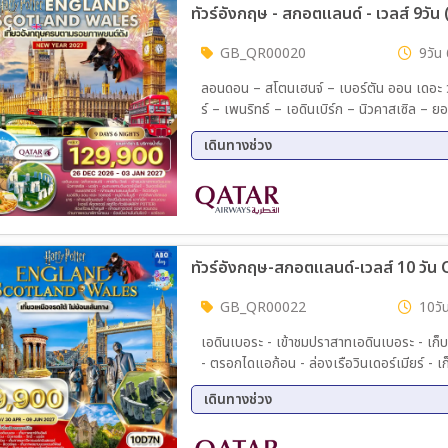
ทัวร์อังกฤษ - สกอตแลนด์ - เวลส์ 9วัน
GB_QR00020
9วัน 
ลอนดอน – สโตนเฮนจ์ – เบอร์ตัน ออน เดอะ วอเ
ร์ – เพนริทธ์ – เอดินเบิร์ก – นิวคาสเซิล – 
ดินเบอระ – ถนนรอยัลไมล์ – รัฐสภาสก็อตแล
เดินทางช่วง
วิหารยอร์ก – ตรอกแชมเบิล (แรงบันดาลใจตร
สนามโอลด์แทรฟฟอร์ด – สนามแอนฟิลด์ – อนุ
26 ธ.ค. 69 - 03 ม.ค. 70
เตอร์ – หมู่บ้านไบบูรี (Arlington Row) – ป
โตนเฮนจ์ – Bicester Village Outlet – W
กิ้งแฮม – หอนาฬิกาบิ๊กเบน – Westminster
สะพานทาวเวอร์บริดจ์ – ถนนอ็อกซ์ฟอร์ด – K
ทัวร์อังกฤษ-สกอตแลนด์-เวลส์ 10 วัน
ตำรับอังกฤษ – เป็ดย่าง Four Seasons – กุ
ถิ่น
GB_QR00022
10วัน
เอดินเบอระ - เข้าชมปราสาทเอดินเบอระ - เก็บภ
- ตรอกไดแอก้อน - ล่องเรือวินเดอร์เมียร์ - 
ฟุตบอลโอลด์แทรฟฟอร์ด - ชมเมืองเชสเตอร์ - ชมเมืองคาร์
เดินทางช่วง
บ้านไบบุรี - เข้าชมฟาร์มปลาเทราซ์ - ชมหมู่บ้
โรงถ่ายแฮรี่ พอตเตอร์ - ชมกรุงลอนดอน - ทานเป
09 เม.ย 70 - 18 เม.ย 70
30 เม
ชมทาวเวอร์ออฟ ลอนดอน