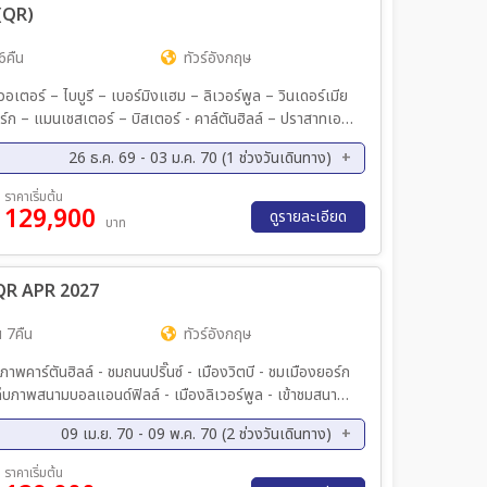
 (QR)
6คืน
ทัวร์อังกฤษ
ตอร์ – ไบบูรี – เบอร์มิงแฮม – ลิเวอร์พูล – วินเดอร์เมีย
ยอร์ก – แมนเชสเตอร์ – บิสเตอร์ - คาล์ตันฮิลล์ – ปราสาทเอ
นด์ – ร้าน The Elephant House – ถนนปริ๊นซ์สตรีท – มหา
26 ธ.ค. 69 - 03 ม.ค. 70 (1 ช่วงวันเดินทาง)
อกไดแอกอน Harry Potter) – ทะเลสาบวินเดอร์เมียร์ –
สาวรีย์ The Beatles – หมู่บ้านเบอร์ตัน ออน เดอะ วอ
ราคาเริ่มต้น
ราสาทคาร์ดิฟ – เมืองคาร์ดิฟ – เมืองบาธ – โรมันบาธ – ส
129,900
ดูรายละเอียด
บาท
arner Bros. Harry Potter Studio Tour – พระราชวังบัก
 Abbey – ล่องเรือแม่น้ำเทมส์ – ทาวเวอร์ออฟลอนดอน –
nightsbridge (Harrods) มื้อพิเศษ : Fish & Chips ต้น
 QR APR 2027
้งมังกร – ดินเนอร์ซีฟู้ดลอนดอน – อาหารอังกฤษสไตล์ท้อง
 7คืน
ทัวร์อังกฤษ
าพคาร์ตันฮิลล์ - ชมถนนปริ๊นซ์ - เมืองวิตบี - ชมเมืองยอร์ก
เก็บภาพสนามบอลแอนด์ฟิลล์ - เมืองลิเวอร์พูล - เข้าชมสนาม
ดิฟ - เข้าชม สโตนเฮนจ์ - ชมตัวเมืองบาธ - หมู่
09 เม.ย. 70 - 09 พ.ค. 70 (2 ช่วงวันเดินทาง)
านเบอร์ตัน ออน เดอะ วอเตอร์ - ชอปปิ้งเอาท์เลต บิสเตอร์ -
็ดย่างโฟร์ ซีซั่น และกุ้งมังกร - ล่องเรือแม่น้ำเทมส์ - เข้า
.ย 70 - 09 พ.ค. 70
ราคาเริ่มต้น