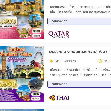
เอดินเบอระ - เข้าชมปราสาทเอดินเบอระ - เก็บภ
เซิ้ล - นิวคาสเซิ้ล - ล่องเรือชมความสวยงามทะ
ลิเวอร์พูล - เก็บภาพสนามแอนด์ฟิลล์ - แมนเ
เดินทางช่วง
ยอร์ค – ชมต้นฉบับดรอกไดแอกอน – ลีดส์ - เบอ
เทราท์ – คาร์ดิฟ - เก็บภาพด้านนอกปราสาทค
20 พ.ย. 69 - 28 พ.ย. 69
04 ธ.
ชอปปิ้งเอาท์เล็ต - ชมกรุงลอนดอน – เข้าชม
12 ก.พ. 70 - 20 ก.พ. 70
19 มี
แม่น้ำเทมส์ – ชอปปิ้งย่านอ็อกฟอร์ด - เก็บภ
30 เม.ย 70 - 08 พ.ค. 70
18 มิ
(UNSEEN) – ชอปปิ้งจุใจห้างแฮร์รอด
ทัวร์อังกฤษ-สกอตแลนด์-เวลส์ 9วัน (
GB_TG00020
9วัน 
เมืองบาธ - เข้าชมสโตนเฮนจน์ - เมืองคาร์ดิฟ 
ราท์ - เมืองลิเวอร์พูล - ปราสาทเอดินเบิร์ก -
เข้าชมสนามฟุตบอลโอลด์แทรฟฟอร์ด-สแตรสฟอ
เดินทางช่วง
ลอนดอน -ล่องเรือแม่น้ำเทมส์, หอคอยลอนดอ
ล๊อบสเตอร์ - ช้อปปิ้งห้างแฮร์รอดส์ -อาหารจ
18 ก.ย. 69 - 26 ก.ย. 69
10 ต.
13 พ.ย. 69 - 21 พ.ย. 69
04 ธ.
19 มี.ค 70 - 27 มี.ค 70
30 เม
18 มิ.ย 70 - 26 มิ.ย 70