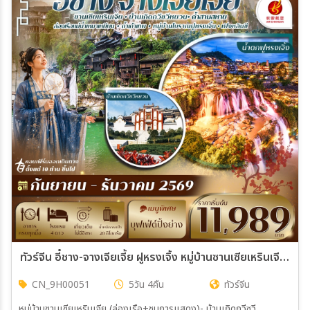
ทัวร์จีน อี๋ชาง-จางเจียเจี้ย ฝูหรงเจิ้ง หมู่บ้านซานเซียเหรินเจีย #ทัวร์ลงร้าน 5วัน 4คืน (9H)
CN_9H00051
5วัน 4คืน
ทัวร์จีน
หมู่บ้านซานเซียเหรินเจีย (ล่องเรือ+ชมการแสดง)- บ้านเกิดกวีซวี