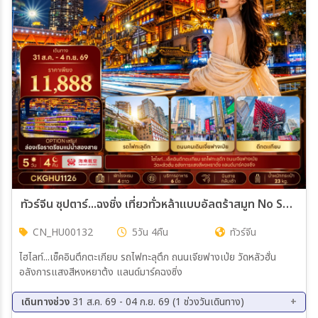
เมือง
สายการบิน
ตั้งแต่วันที่
ถึงวันที่
ทัวร์จีน ซุปตาร์...ฉงชิ่ง เที่ยวทั่วหล้าแบบอัลตร้าสมูท No Shopping บินสาย-กลับเช้า 5วัน 4คืน (HU)
CN_HU00132
5วัน 4คืน
ทัวร์จีน
เฉพาะเดือน
ไฮไลท์...เช็คอินตึกตะเกียบ รถไฟทะลุตึก ถนนเจียฟางเป่ย วัดหลัวฮั่น
อลังการแสงสีหงหยาต้ง แลนด์มาร์คฉงซิ่ง
เฉพาะเทศกาล
เดินทางช่วง
31 ส.ค. 69 - 04 ก.ย. 69 (1 ช่วงวันเดินทาง)