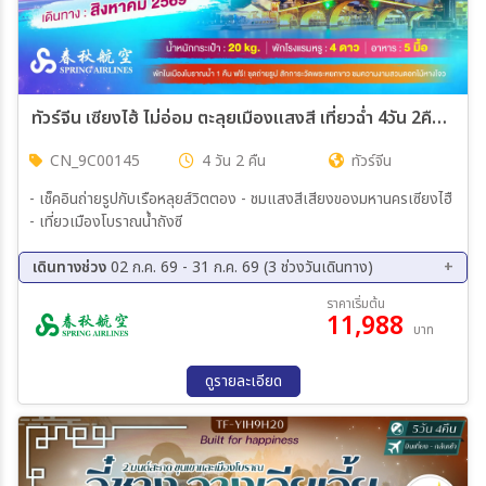
ทัวร์จีน เซียงไฮ้ ไม่อ่อม ตะลุยเมืองแสงสี เที่ยวฉ่ำ 4วัน 2คืน (9C)
CN_9C00145
4 วัน 2 คืน
ทัวร์จีน
- เช็คอินถ่ายรูปกับเรือหลุยส์วิตตอง - ชมแสงสีเสียงของมหานครเซียงไฮื
- เที่ยวเมืองโบราณน้ำถังซี
เดินทางช่วง
02 ก.ค. 69 - 31 ก.ค. 69 (3 ช่วงวันเดินทาง)
09 ส.ค. 69 - 12 ส.ค. 69
13 ส.ค. 69 - 16 ส.ค. 69
ราคาเริ่มต้น
11,988
19 ส.ค. 69 - 22 ส.ค. 69
บาท
ดูรายละเอียด