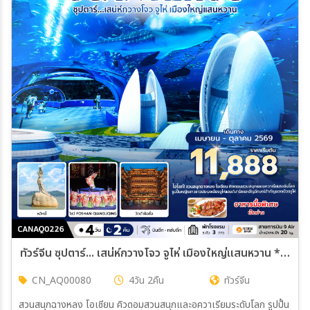
ทัวร์จีน ซุปตาร์... เสน่ห์กวางโจว จูไห่ เมืองใหญ่แสนหวาน *บินดึก-กลับดึก* 4วัน 2คืน (AQ)
CN_AQ00080
4วัน 2คืน
ทัวร์จีน
สวนสนุกฉางหลง โอเชียน คิวดอมสวนสนุกและอควาเรียมระดับโลก รูปปั้น