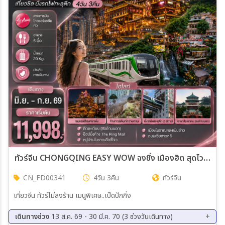
ทัวร์จีน CHONGQING EASY WOW ฉงชิ่ง เมืองฮิต สุดไวรัล เที่ยวชิล นั่งรถไฟทะลุตึก 4วัน 3คืน (FD)
CN_FD00341
4วัน 3คืน
ทัวร์จีน
เที่ยวจีน ทัวร์ไม่ลงร้าน เมนูพิเศษ..เป็ดปักกิ่ง
เดินทางช่วง
13 ส.ค. 69 - 30 มี.ค. 70 (3 ช่วงวันเดินทาง)