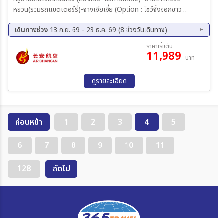
หยวน(รวมรถแบตเตอร์รี่)-จางเจียเจี้ย (Option : โชว์จิ้งจอกขาว
400หยวน/ท่าน) ร้านนวดฝ่าเท้า-ร้านยางพารา-ถ้ำเก้าเทพ(รวมรถแบต
เตอร์รี่)- หมู่บ้านโบราณขู่จู๋ไจ้และล่องเรือแม่น้ำเหมาเหยียน-วนอุทยาน
เดินทางช่วง
13 ก.ย. 69 - 28 ธ.ค. 69 (8 ช่วงวันเดินทาง)
แห่งชาติเฟิงหลินซี-ฝูหรงเจิ้ง(รวมรถภายในอุทยาน)-ชมวิวน้ำตกฝูหรงเจิ้ง
13 ก.ย. 69 - 17 ก.ย. 69
27 ก.ย. 69 - 01 ต.ค. 69
ราคาเริ่มต้น
11,989
11 ต.ค. 69 - 15 ต.ค. 69
25 ต.ค. 69 - 29 ต.ค. 69
บาท
08 พ.ย. 69 - 12 พ.ย. 69
22 พ.ย. 69 - 26 พ.ย. 69
06 ธ.ค. 69 - 10 ธ.ค. 69
24 ธ.ค. 69 - 28 ธ.ค. 69
ดูรายละเอียด
ก่อนหน้า
1
2
3
4
5
6
7
8
9
10
11
128
ถัดไป