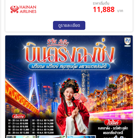
31 ส.ค. 69 - 04 ก.ย. 69
ราคาเริ่มต้น
11,888
บาท
ระหว่าง
ดูรายละเอียด
ค้นหา