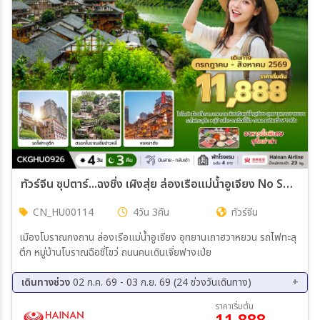
ทัวร์จีน ซุปตาร์...ฉงชิ่ง เผิงสุ่ย ล่องเรือแม่น้ำอูเจียง No Shopping บินสาย-กลับเช้า 4วัน 3คืน (HU)
CN_HU00114
4วัน 3คืน
ทัวร์จีน
เมืองโบราณกงถาน ล่องเรือแม่น้ำอูเจียง อุทยานเถาฮวาหยวน รถไฟทะลุ
ตึก หมู่บ้านโบราณฉือชี่โขว่ ถนนคนเดินเจี่ยฟางเป่ย
เดินทางช่วง
02 ก.ค. 69 - 03 ก.ย. 69 (24 ช่วงวันเดินทาง)
08 ส.ค. 69 - 11 ส.ค. 69
09 ส.ค. 69 - 12 ส.ค. 69
ราคาเริ่มต้น
10 ส.ค. 69 - 13 ส.ค. 69
11 ส.ค. 69 - 14 ส.ค. 69