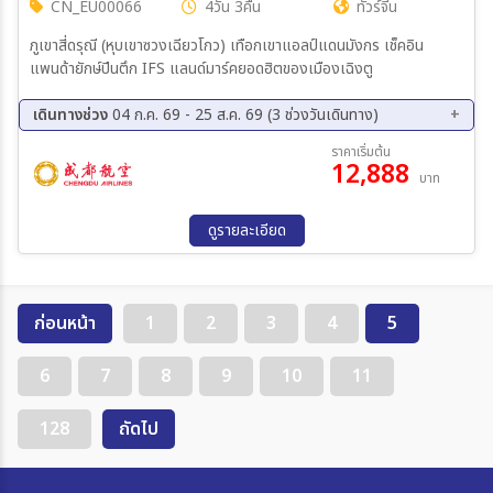
CN_EU00066
4วัน 3คืน
ทัวร์จีน
ภูเขาสี่ดรุณี (หุบเขาซวงเฉียวโกว) เทือกเขาแอลป์แดนมังกร เช็คอิน
แพนด้ายักษ์ปีนตึก IFS แลนด์มาร์คยอดฮิตของเมืองเฉิงตู
เดินทางช่วง
04 ก.ค. 69 - 25 ส.ค. 69 (3 ช่วงวันเดินทาง)
08 ส.ค. 69 - 11 ส.ค. 69
15 ส.ค. 69 - 18 ส.ค. 69
ราคาเริ่มต้น
12,888
22 ส.ค. 69 - 25 ส.ค. 69
บาท
ดูรายละเอียด
ก่อนหน้า
1
2
3
4
5
6
7
8
9
10
11
128
ถัดไป