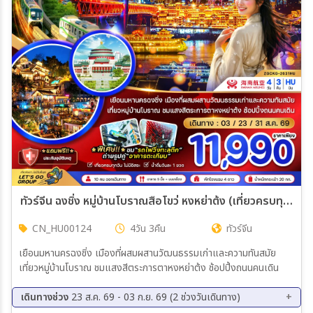
เมือง
สายการบิน
ตั้งแต่วันที่
ถึงวันที่
ทัวร์จีน ฉงชิ่ง หมู่บ้านโบราณสือโขว่ หงหย่าต้ง (เที่ยวครบทุกวัน)
CN_HU00124
4วัน 3คืน
ทัวร์จีน
เฉพาะเดือน
เยือนมหานครฉงชิ่ง เมืองที่ผสมผสานวัฒนธรรมเก่าและความทันสมัย
เที่ยวหมู่บ้านโบราณ ชมแสงสีตระการตาหงหย่าต้ง ช้อปปิ้งถนนคนเดิน
เฉพาะเทศกาล
เดินทางช่วง
23 ส.ค. 69 - 03 ก.ย. 69 (2 ช่วงวันเดินทาง)