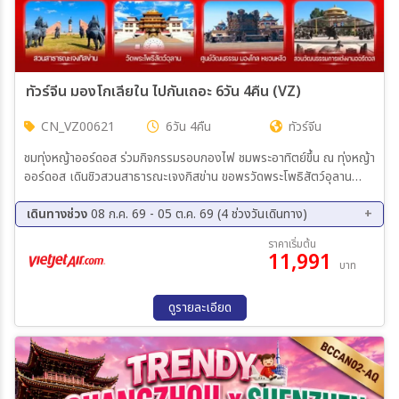
ทัวร์จีน มองโกเลียใน ไปกันเถอะ 6วัน 4คืน (VZ)
CN_VZ00621
6วัน 4คืน
ทัวร์จีน
ชมทุ่งหญ้าออร์ดอส ร่วมกิจกรรมรอบกองไฟ ชมพระอาทิตย์ขึ้น ณ ทุ่งหญ้า
ออร์ดอส เดินชิวสวนสาธารณะเจงกิสข่าน ขอพรวัดพระโพธิสัตว์อุลาน
สัมผัสทะเลทรายอินเคินทาลา เดินชิมของอร่อยตลาดกลางคืนออร์ดอส ชม
ศูนย์วัฒนธรรมมองโกลหยวนหลิว (รวมรถกอล์ฟ) ช็อปถนนคนเดินคังบาซี
เดินทางช่วง
08 ก.ค. 69 - 05 ต.ค. 69 (4 ช่วงวันเดินทาง)
19 ส.ค. 69 - 24 ส.ค. 69
02 ก.ย. 69 - 07 ก.ย. 69
ราคาเริ่มต้น
11,991
16 ก.ย. 69 - 21 ก.ย. 69
30 ก.ย. 69 - 05 ต.ค. 69
บาท
ดูรายละเอียด