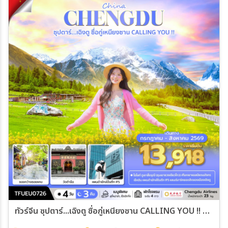
ทัวร์จีน ซุปตาร์...เฉิงตู ซื่อกู่เหนียงซาน CALLING YOU !! บินดึก-กลับค่ำ 4วัน 3คืน (EU)