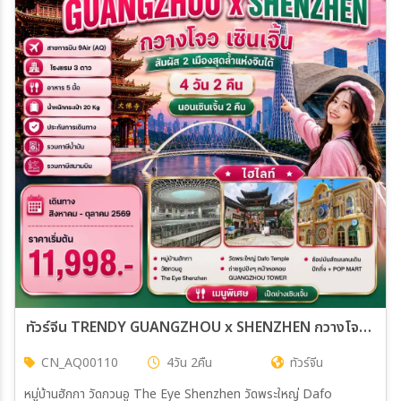
ทัวร์จีน TRENDY GUANGZHOU x SHENZHEN กวางโจว เซินเจิ้น 4วัน 2คืน (AQ)
CN_AQ00110
4วัน 2คืน
ทัวร์จีน
หมู่บ้านฮักกา วัดกวนอู The Eye Shenzhen วัดพระใหญ่ Dafo