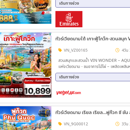
เดินทางช่วง
24 ส.ค. 69 - 26 ส.ค. 69
09 ต.
09 ธ.ค. 69 - 11 ธ.ค. 69
30 ธ.
VN_VZ00165
4วัน 
สวนสนุกและสวนน้ำ VIN WONDER – AQUARIAM รูปเต่า – GRAND WORLD PHU QUOC เวนิส
แห่งเวียดนาม - ชมอาคารไม้ไผ่ – เพลิดเพลินห
ทะเล ฮอนเทิม (Hon Thom) -สวนสนุก และสวนน้ำ Aquatopia - ชายหาด Hon Thom - "สะพานจูบ"
เดินทางช่วง
แลนด์มาร์คของเกาะฟู้โกว๊ก - ตลาดกลางคืน
08 ส.ค. 69 - 11 ส.ค. 69
13 ส.
11 ก.ย. 69 - 14 ก.ย. 69
18 ก.
ทัวร์เวียดนาม เรียล เรียล...ฟูก๊วก ซี ซั
VN_9G00012
3วัน 