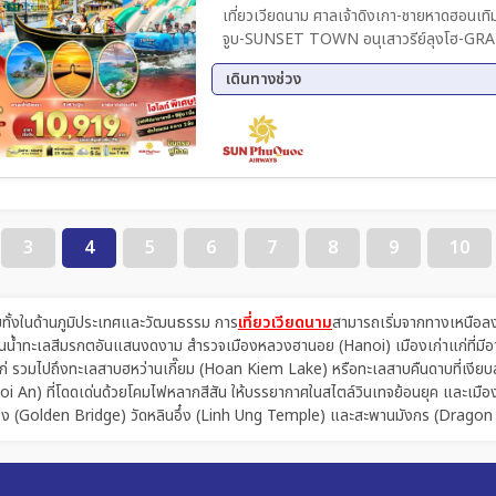
เที่ยวเวียดนาม ศาลเจ้าดิงเกา-ชายหาดฮอนเทิม-นั่งกระเช้าช
จูบ-SUNSET TOWN อนุเสาวรีย์ลุงโฮ-G
เดินทางช่วง
10 ต.ค. 69 - 12 ต.ค. 69
16 ต.
13 พ.ย. 69 - 15 พ.ย. 69
20 พ.
12 ธ.ค. 69 - 06 ธ.ค. 69
13 ธ.
24 ธ.ค. 69 - 26 ธ.ค. 69
3
4
5
6
7
8
9
10
มทั้งในด้านภูมิประเทศและวัฒนธรรม การ
เที่ยวเวียดนาม
สามารถเริ่มจากทางเหนือลงไป
พ้นน้ำทะเลสีมรกตอันแสนงดงาม สำรวจเมืองหลวงฮานอย (Hanoi) เมืองเก่าแก่ที่มีอายุ
่ รวมไปถึงทะเลสาบฮหว่านเกี๊ยม (Hoan Kiem Lake) หรือทะเลสาบคืนดาบที่เงียบสงบ 
oi An) ที่โดดเด่นด้วยโคมไฟหลากสีสัน ให้บรรยากาศในสไตล์วินเทจย้อนยุค และเมือง
านทอง (Golden Bridge) วัดหลินอึ๋ง (Linh Ung Temple) และสะพานมังกร (Dragon