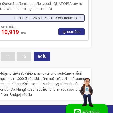
มวิวทะเลฮอนเทิม- สวนน้ำ QUATOPIA-สะพาน
RAND WORLD PHU QUOC-บ้านไม้ไผ่
10 ต.ค. 69 - 26 ธ.ค. 69 (10 ช่วงวันเดินทาง)
ค. 69 - 18 ต.ค. 69
30 ต.ค. 69 - 01 พ.ย. 69
ราคาเริ่มต้น
10,919
ย. 69 - 22 พ.ย. 69
27 พ.ย. 69 - 29 พ.ย. 69
ดูรายละเอียด
บาท
ค. 69 - 14 ธ.ค. 69
18 ธ.ค. 69 - 20 ธ.ค. 69
11
15
ถัดไป
สู่ทางใต้เพื่อสัมผัสกับความแตกต่างที่น่าสนใจในแต่ละพื้นที่
มากกว่า 1,000 ปี เต็มไปด้วยตึกรามบ้านช่องเก่าแก่ที่โดดเด่น
เที่ยวโฮจิมินห์ซิตี้ (Ho Chi Minh City) เมืองที่ทันสมัยและ
ดานัง (Da Nang) เมืองท่องเที่ยวที่มีทั้งทะเลอันสวยงาม และ
 River Bridge) เป็นต้น
จองผ่านไลน์