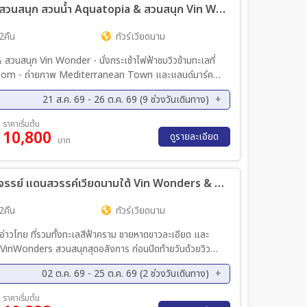
ทัวร์เวียดนามใต้ ฟูก๊วก ชิลล์ครบจบที่ 2 สวนสนุก สวนน้ำ Aquatopia & สวนสนุก Vin Wonder (ไม่ลงร้านรัฐบาล) *บินเช้า–กลับเย็น* 3วัน 2คืน (VZ)
2คืน
ทัวร์เวียดนาม
สวนสนุก Vin Wonder - นั่งกระเช้าไฟฟ้าชมวิวข้ามทะเลที่
Thom - ถ่ายภาพ Mediterranean Town และแลนด์มาร์ค
 Night Market - เวนิสแห่งเวียดนาม Grand World Phu
21 ส.ค. 69 - 26 ต.ค. 69 (9 ช่วงวันเดินทาง)
ีนซีฟู้ด สไตล์ เวียดนาม ,
ค. 69 - 30 ส.ค. 69
11 ก.ย. 69 - 13 ก.ย. 69
ราคาเริ่มต้น
estaurant - พักดีโรงแรมระดับ 4 ดาว VinHolidays
10,800
ย. 69 - 27 ก.ย. 69
03 ต.ค. 69 - 05 ต.ค. 69
ดูรายละเอียด
บาท
ค. 69 - 18 ต.ค. 69
24 ต.ค. 69 - 26 ต.ค. 69
ทัวร์ เพอร์เฟค เกาะฟูก๊วก สวนสนุกมหัศจรรย์ แดนสวรรค์เวียดนามใต้ Vin Wonders & Aquarium Grand world 3วัน 2คืน บิน VZ
2คืน
ทัวร์เวียดนาม
งอ่าวไทย ที่รวมทั้งทะเลสีฟ้าคราม ชายหาดขาวละเอียด และ
ับ VinWonders สวนสนุกสุดอลังการ ก่อนปิดท้ายวันด้วยวิว
าม ????
02 ต.ค. 69 - 25 ต.ค. 69 (2 ช่วงวันเดินทาง)
ค. 69 - 25 ต.ค. 69
ราคาเริ่มต้น