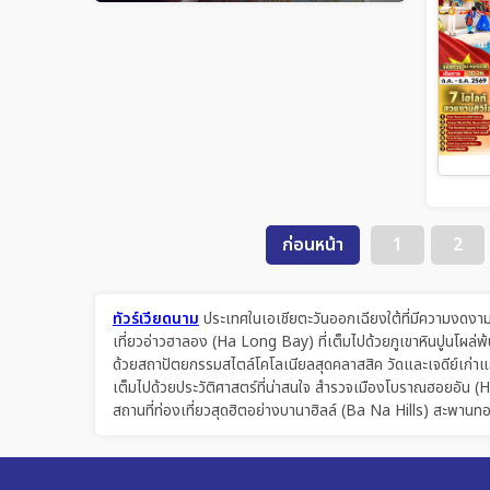
ก่อนหน้า
1
2
ทัวร์เวียดนาม
ประเทศในเอเชียตะวันออกเฉียงใต้ที่มีความงดงา
เที่ยวอ่าวฮาลอง (Ha Long Bay) ที่เต็มไปด้วยภูเขาหินปูนโผล่
ด้วยสถาปัตยกรรมสไตล์โคโลเนียลสุดคลาสสิค วัดและเจดีย์เก่าแก
เต็มไปด้วยประวัติศาสตร์ที่น่าสนใจ สำรวจเมืองโบราณฮอยอัน (H
สถานที่ท่องเที่ยวสุดฮิตอย่างบานาฮิลล์ (Ba Na Hills) สะพ