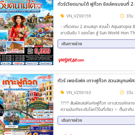
VN_VZ00159
3วัน 
- เที่ยวครบ 2 สวนสนุก สวนน้ำ Aquatopia & 
ยาวอันดับ 1 ของโลก สู่ Sun World Hon 
ใหม่ Kiss Bridge - ช้อปปิ้ง Duong Dong
เดินทางช่วง
Quoc - ชมงานศิลป์บ้านไม้ไผ่ The Bamboo Legend - ชมโชว์ แสง สี เสียง “The Color of Venice -
ขอพรเพิ่มความเป็นสิริมงคลที่วัดดิงเกา (Dinh Cau Shrine) -เมนู พิเศษ ขนมจ
21 ส.ค. 69 - 23 ส.ค. 69
28 ส.
อิ่มอร่อยไปกับบุฟเฟ่ต์ซีฟู้ด Bababa Japanese R
18 ก.ย. 69 - 20 ก.ย. 69
25 ก.
Fiesta - ใจกลาง Grand World
11 ต.ค. 69 - 13 ต.ค. 69
16 ต.
VN_VZ00163
3วัน 
????️ สัมผัสเสน่ห์แห่งฟูก๊วก เกาะสวรรค์กลา
ความบันเทิงระดับโลกไว้ในที่เดียว ✨ ตื่นตาก
พระอาทิตย์ตกที่สวยที่สุดแห่งหนึ่งของเวียดน
เดินทางช่วง
02 ต.ค. 69 - 04 ต.ค. 69
23 ต.