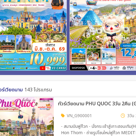
ัวร์เวียดนาม
143 โปรแกรม
ทัวร์เวียดนาม PHU QUOC 3วัน 2คืน (
VN_G900001
3วัน 
- สนามบินฟูก๊วก - นั่งกระเช้าสู่เกาะฮอนเ
Hon Thom - ถ่ายรูปโซนใหม่ฟูก๊วก MEDI