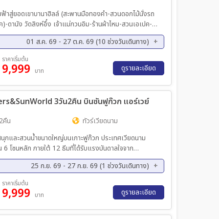
อยฟ้าสู่ยอดเขาบานาฮิลล์ (สะพานมือทองคำ-สวนดอกไม้นั่งรถ
ดานัง วัดลิงห์อึ๋ง เจ้าแม่กวนอิม-ร้านผ้าไหม-สวนเอเปค-
งความรัก (คาร์ฟดราก้อน)-ตลาดฮาน
01 ส.ค. 69 - 27 ต.ค. 69 (10 ช่วงวันเดินทาง)
ค. 69 - 19 ส.ค. 69
30 ส.ค. 69 - 01 ก.ย. 69
ราคาเริ่มต้น
9,999
ย. 69 - 22 ก.ย. 69
26 ก.ย. 69 - 28 ก.ย. 69
ดูรายละเอียด
บาท
ค. 69 - 19 ต.ค. 69
21 ต.ค. 69 - 23 ต.ค. 69
ers&SunWorld 3วัน2คืน บินซันฟูก๊วก แอร์เวย์
2คืน
ทัวร์เวียดนาม
กและสวนน้ำขนาดใหญ่บนเกาะฟูก๊วก ประเทศเวียดนาม
น 6 โซนหลัก ภายใต้ 12 ธีมที่ได้รับแรงบันดาลใจจาก
ครื่องเล่นสุดตื่นเต้น สวนน้ำ เมืองจำลองสไตล์ยุโรป หมู่
25 ก.ย. 69 - 27 ก.ย. 69 (1 ช่วงวันเดินทาง)
น้ำรูปเต่าขนาดใหญ่ “The Sea Shell” พร้อมการแสดงแสง สี
วัยที่ต้องการสัมผัสความสนุกและความมหัศจรรย์ครบจบในสถาน
ราคาเริ่มต้น
9,999
ดูรายละเอียด
บาท