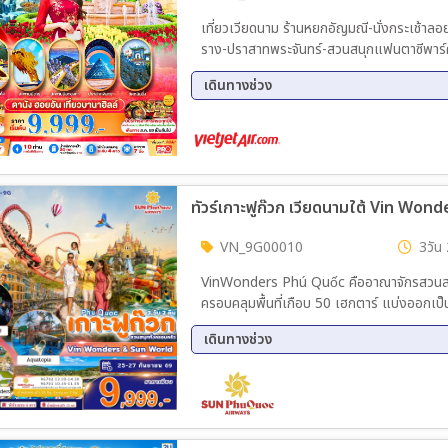
เที่ยวเวียดนาม ร้านหยกอัญมณี-นั่งกระเช้าล
ราง-ปราสาทพระจันทร์-สวนสนุกแฟนตาซีพาร์ค)-
CAFÉ PALM BEACH-สะพานมังกร-สะพานแห่
เดินทางช่วง
11 ส.ค. 69 - 13 ส.ค. 69
17 ส.
12 ก.ย. 69 - 14 ก.ย. 69
20 ก.
04 ต.ค. 69 - 06 ต.ค. 69
17 ต.
25 ต.ค. 69 - 27 ต.ค. 69
ทัวร์เกาะฟูก๊วก เวียดนามใต้ Vin Wond
VN_9G00010
3วัน 
VinWonders Phú Quốc คืออาณาจักรสวนสนุ
ครอบคลุมพื้นที่เกือบ 50 เฮกตาร์ แบ่งออกเป็
อารยธรรมและโลกแห่งจินตนาการ ภายในรวบรวมเ
เดินทางช่วง
บ้านไวกิ้ง โลกเทพนิยาย และพิพิธภัณฑ์สัตว์
เสียงระดับโลก เหมาะสำหรับนักท่องเที่ยวทุก
25 ก.ย. 69 - 27 ก.ย. 69
ที่เดียว