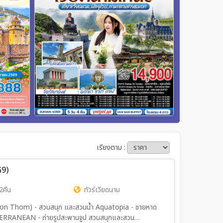
เรียงตาม :
G9)
2คืน
ทัวร์เวียดนาม
ทิม(Hon Thom) - สวนสนุก และสวนน้ำ Aquatopia - ชายหาด
TERRANEAN - ถ่ายรูปสะพานจูป สวนสนุกและสวน