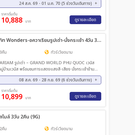
24 ส.ค. 69 - 01 ม.ค. 70 (5 ช่วงวันเดินทาง)
ค. 69 - 11 ต.ค. 69
27 พ.ย. 69 - 29 พ.ย. 69
ราคาเริ่มต้น
10,888
ค. 69 - 01 ม.ค. 70
ดูรายละเอียด
บาท
ทัวร์เวียดนามใต้ เกาะฟู้โกว๊ก-สวนสนุก Vin Wonders-อควาเรียมรูปเต่า-นั่งกระเช้า 4วัน 3คืน (VZ)
3คืน
ทัวร์เวียดนาม
มู่บ้านเวนิส พร้อมชมการแสดงแสงสี-เสียง นั่งกระเช้าข้าม
08 ส.ค. 69 - 28 ก.ย. 69 (6 ช่วงวันเดินทาง)
 Vui Fest Bazaar
ค. 69 - 16 ส.ค. 69
21 ส.ค. 69 - 24 ส.ค. 69
ราคาเริ่มต้น
10,899
ย. 69 - 21 ก.ย. 69
25 ก.ย. 69 - 28 ก.ย. 69
ดูรายละเอียด
บาท
น สไมล์ 3วัน 2คืน (9G)
2คืน
ทัวร์เวียดนาม