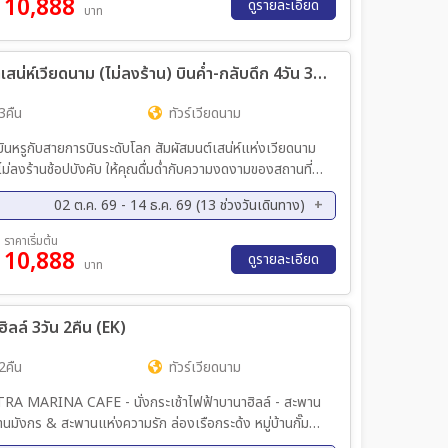
10,888
ดูรายละเอียด
บาท
ทัวร์เวียดนาม ซุปตาร์…บินหรู สัมผัสมหาเสน่ห์เวียดนาม (ไม่ลงร้าน) บินค่ำ-กลับดึก 4วัน 3คืน (EK)
3คืน
ทัวร์เวียดนาม
ินหรูกับสายการบินระดับโลก สัมผัสมนต์เสน่ห์แห่งเวียดนาม
ไม่ลงร้านช้อปบังคับ ให้คุณดื่มด่ำกับความงดงามของสถานที่
่างเต็มที่ พร้อมไฟลท์บินค่ำ–กลับดึก เที่ยวได้คุ้มทุกช่วง
02 ต.ค. 69 - 14 ธ.ค. 69 (13 ช่วงวันเดินทาง)
 3 คืน
ค. 69 - 12 ต.ค. 69
11 ต.ค. 69 - 14 ต.ค. 69
ราคาเริ่มต้น
10,888
ค. 69 - 26 ต.ค. 69
30 ต.ค. 69 - 02 พ.ย. 69
ดูรายละเอียด
บาท
ย. 69 - 16 พ.ย. 69
20 พ.ย. 69 - 23 พ.ย. 69
ค. 69 - 07 ธ.ค. 69
06 ธ.ค. 69 - 09 ธ.ค. 69
ิลล์ 3วัน 2คืน (EK)
2คืน
ทัวร์เวียดนาม
งกร & สะพานแห่งความรัก ล่องเรือกระด้ง หมู่บ้านกั๊ม
สระช้อปปิ้งตลาดฮาน