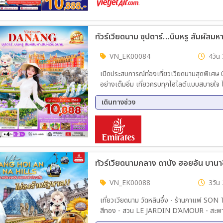
VN_EK00084
4วัน 
เปิดประสบการณ์ท่องเที่ยวเวียดนามสุดพิเศษ บ
อย่างเต็มอิ่ม เที่ยวครบทุกไฮไลต์แบบสบายใจ 
ท่องเที่ยว วัฒนธรรม และบรรยากาศท้องถิ่นได้อย
เดินทางช่วง
เวลา เก็บทุกความประทับใจแบบจุใจตลอด 4 วัน
02 ต.ค. 69 - 05 ต.ค. 69
09 ต.
16 ต.ค. 69 - 19 ต.ค. 69
23 ต.
06 พ.ย. 69 - 09 พ.ย. 69
13 พ.
27 พ.ย. 69 - 30 พ.ย. 69
04 ธ.
ทัวร์เวียดนามกลาง ดานัง ฮอยอัน บานาฮ
11 ธ.ค. 69 - 14 ธ.ค. 69
VN_EK00088
3วัน 
เที่ยวเวียดนาม วัดหลินอึ๋ง - ร้านกาแฟ SON TRA MARINA CAFE - นั่งกระเช้าไฟฟ้าบานาฮิลล์ - สะพาน
สีทอง - สวน LE JARDIN D’AMOUR - สะพานมั
ทาน - เมืองโบราณฮอยอัน - โบสถ์สีชมพู - อิ