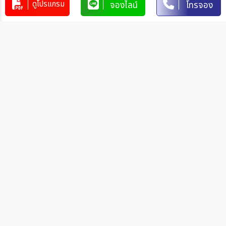
ดูโปรแกรม
จองไลน์
โทรจอง
1. โอนผ่านบัญชีธนาคาร
บริษัท 365 แทรเวล แอนด์ เทรดดิ้ง จำกัด
303-110264-7
บัญชีกระแสรายวัน
มิตรภาพ
การโอนเงินผ่านบัญชีธนาคาร
ทำรายการผ่านเคาน์เตอร์ของธนาคาร โดยผ่านการการเขียนใบ
นำฝากที่ธนาคาร นั้น ๆ
ทำรายการผ่านบริการตู้ ATM ของธนาคารนั้น ๆ (ตู้ของธนาคาร
ที่ท่านถือบัตร) โดยเลือกโอนเงินบุคคลที่สามแล้วระบุเลขที่บัญชี
ให้ถูกต้อง
ทำรายการผ่านบริการตู้รับฝากเงินอัตโนมัติ ของธนาคารนั้น ๆ
โดยระบุเลขที่บัญชีให้ถูกต้อง
ทำรายการผ่านบริการอินเตอร์เน็ตแบงค์กิ้งของธนาคารนั้น ๆ
โดยเพิ่มบัญชีบุคคลที่สาม
วิธีการแจ้งชำระเงิน