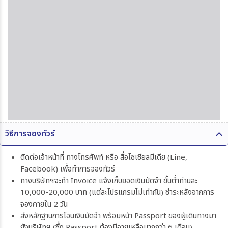
วิธีการจองทัวร์
ติดต่อเจ้าหน้าที่ ทางโทรศัพท์ หรือ สื่อโซเชียลมีเดีย (Line,
Facebook) เพื่อทำการจองทัวร์
ทางบริษัทฯจะทำ Invoice แจ้งเก็บยอดเงินมัดจำ ขั้นต่ำท่านละ
10,000-20,000 บาท (แต่ละโปรแกรมไม่เท่ากัน) ชำระหลังจากการ
จองภายใน 2 วัน
ส่งหลักฐานการโอนเงินมัดจำ พร้อมหน้า Passport ของผู้เดินทางมา
ยังบริษัทฯ (ซึ่ง Passport ต้องมีอายุเหลือมากกว่า 6 เดือน)